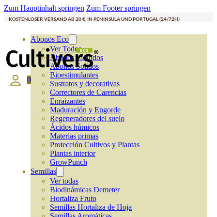
Zum Hauptinhalt springen
Zum Footer springen
KOSTENLOSER VERSAND AB 20 €, IN PENINSULA UND PORTUGAL (24/72H)
Abonos Eco
Ver Todos
Abonos Líquidos
Abonos Solidos
Bioestimulantes
0
Sustratos y decorativas
Correctores de Carencias
Enraizantes
Maduración y Engorde
Regeneradores del suelo
Ácidos húmicos
Materias primas
Protección Cultivos y Plantas
Plantas interior
GrowPunch
Semillas
Ver todas
Biodinámicas Demeter
Hortaliza Fruto
Semillas Hortaliza de Hoja
Semillas Aromáticas