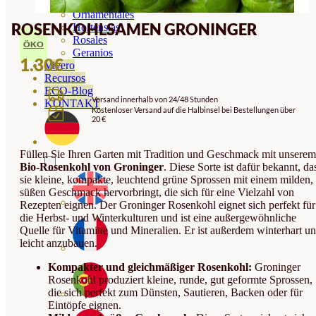
Orquideas
Ornamentales
ROSENKOHLSAMEN GRONINGER
Hortensias
Rosales
ÖKO
Geranios
1.30
€
Vivero
Recursos
ECO-Blog
Versand innerhalb von 24/48 Stunden
KONTAKT
Kostenloser Versand auf die Halbinsel bei Bestellungen über
20 €
Füllen Sie Ihren Garten mit Tradition und Geschmack mit unserem
Bio-Rosenkohl von Groninger
. Diese Sorte ist dafür bekannt, da
sie kleine, kompakte, leuchtend grüne Sprossen mit einem milden,
süßen Geschmack hervorbringt, die sich für eine Vielzahl von
Rezepten eignen. Der Groninger Rosenkohl eignet sich perfekt für
die Herbst- und Winterkulturen und ist eine außergewöhnliche
Quelle für Vitamine und Mineralien. Er ist außerdem winterhart u
leicht anzubauen.
Kompakter und gleichmäßiger Rosenkohl:
Groninger
Rosenkohl produziert kleine, runde, gut geformte Sprossen,
die sich perfekt zum Dünsten, Sautieren, Backen oder für
Eintöpfe eignen.