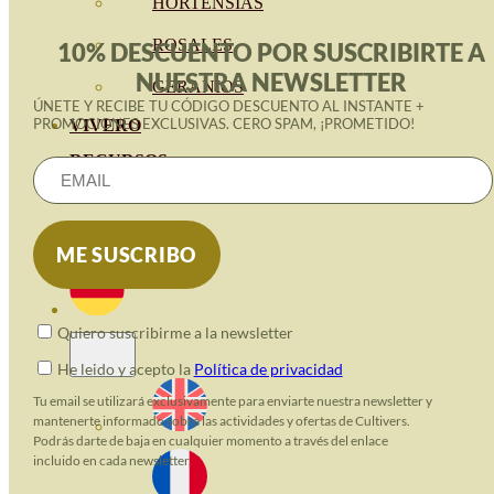
HORTENSIAS
ROSALES
10% DESCUENTO POR SUSCRIBIRTE A
NUESTRA NEWSLETTER
GERANIOS
ÚNETE Y RECIBE TU CÓDIGO DESCUENTO AL INSTANTE +
PROMOCIONES EXCLUSIVAS. CERO SPAM, ¡PROMETIDO!
VIVERO
RECURSOS
ECO-BLOG
KONTAKT
Quiero suscribirme a la newsletter
He leido y acepto la
Política de privacidad
Tu email se utilizará exclusivamente para enviarte nuestra newsletter y
mantenerte informado sobre las actividades y ofertas de Cultivers.
Podrás darte de baja en cualquier momento a través del enlace
incluido en cada newsletter.