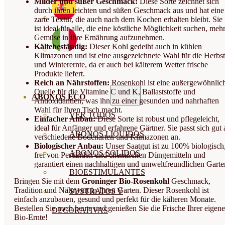
Milder und süßer Geschmack:
Diese Sorte zeichnet sich
durch ihren leichten und süßen Geschmack aus und hat eine
zarte Textur, die auch nach dem Kochen erhalten bleibt. Sie
ist ideal für alle, die eine köstliche Möglichkeit suchen, meh
Gemüse in ihre Ernährung aufzunehmen.
Kältebeständig:
Dieser Kohl gedeiht auch in kühlen
Klimazonen und ist eine ausgezeichnete Wahl für die Herbst
und Winterernte, da er auch bei kälterem Wetter frische
Produkte liefert.
Reich an Nährstoffen:
Rosenkohl ist eine außergewöhnlic
Quelle für die Vitamine C und K, Ballaststoffe und
ABONOS ECO
Antioxidantien, was ihn zu einer gesunden und nahrhaften
Wahl für Ihren Tisch macht.
VER TODOS
Einfacher Anbau:
Diese Sorte ist robust und pflegeleicht,
ideal für Anfänger und erfahrene Gärtner. Sie passt sich gut 
ABONOS LÍQUIDOS
verschiedene Bodenarten und Klimazonen an.
Biologischer Anbau:
Unser Saatgut ist zu 100% biologisch
ABONOS SOLIDOS
frei von Pestiziden und chemischen Düngemitteln und
garantiert einen nachhaltigen und umweltfreundlichen Garte
BIOESTIMULANTES
Bringen Sie mit dem
Groninger Bio-Rosenkohl
Geschmack,
Tradition und Nährwert in Ihren Garten. Dieser Rosenkohl ist
SUSTRATOS Y
einfach anzubauen, gesund und perfekt für die kälteren Monate.
Bestellen Sie noch heute und genießen Sie die Frische Ihrer eigen
DECORATIVAS
Bio-Ernte!