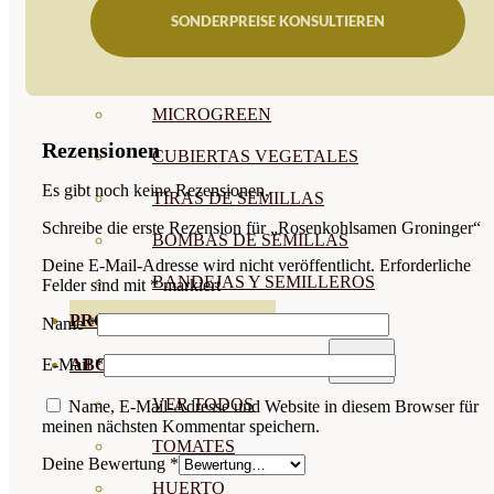
SONDERPREISE KONSULTIEREN
SEMILLAS RAÍZ
SEMILLAS LEGUMINOSAS
MICROGREEN
Rezensionen
CUBIERTAS VEGETALES
Es gibt noch keine Rezensionen.
TIRAS DE SEMILLAS
Schreibe die erste Rezension für „Rosenkohlsamen Groninger“
BOMBAS DE SEMILLAS
Deine E-Mail-Adresse wird nicht veröffentlicht.
Erforderliche
BANDEJAS Y SEMILLEROS
Felder sind mit
*
markiert
PROFESIONALES
Name
*
ABONOS POR CULTIVO
E-Mail
*
VER TODOS
Name, E-Mail-Adresse und Website in diesem Browser für
meinen nächsten Kommentar speichern.
TOMATES
Deine Bewertung
*
HUERTO