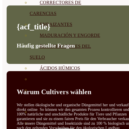
CORRECTORES DE
CARENCIAS
ENRAIZANTES
{acf_title}
MADURACIÓN Y ENGORDE
Häufig gestellte Fragen
REGENERADORES DEL
SUELO
ÁCIDOS HÚMICOS
MATERIAS PRIMAS
PROTECCIÓN CULTIVOS Y
Warum Cultivers wählen
PLANTAS
Wir stellen ökologische und organische Düngemittel her und verkauf
direkt online. So können wir den gesamten Prozess kontrollieren un
PLANTAS INTERIOR
100% natürliche und unschädliche Produkte für Tiere und Pflanzen
garantieren und sie zu einem fairen Preis für den Verbraucher verkau
GROWPUNCH
Alle unsere Düngemittel und Insektizide sind zu 100 % biologisch u
nach den geltenden Vorschriften für den ökologischen Landbau