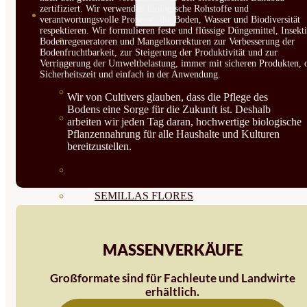
zertifiziert. Wir verwenden biologische Rohstoffe und
SEMILLAS
verantwortungsvolle Prozesse, die Boden, Wasser und Biodiversität
respektieren. Wir formulieren feste und flüssige Düngemittel, Insekti
VER TODAS
Bodenregeneratoren und Mangelkorrekturen zur Verbesserung der
Bodenfruchtbarkeit, zur Steigerung der Produktivität und zur
Verringerung der Umweltbelastung, immer mit sicheren Produkten, 
BIODINÁMICAS DEMETER
Sicherheitszeit und einfach in der Anwendung.
HORTALIZA FRUTO
Wir von Cultivers glauben, dass die Pflege des
Bodens eine Sorge für die Zukunft ist. Deshalb
SEMILLAS HORTALIZA DE
arbeiten wir jeden Tag daran, hochwertige biologische
Pflanzennahrung für alle Haushalte und Kulturen
HOJA
bereitzustellen.
SEMILLAS AROMÁTICAS
SEMILLAS FLORES
SEMILLAS FLORES
MASSENVERKÄUFE
COMESTIBLES
SEMILLAS TRADICIONALES
Großformate sind für Fachleute und Landwirte
erhältlich.
SEMILLAS BRASICAS