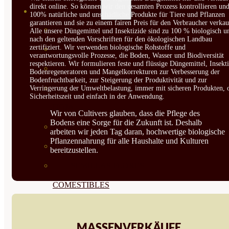
direkt online. So können wir den gesamten Prozess kontrollieren un
SEMILLAS
100% natürliche und unschädliche Produkte für Tiere und Pflanzen
garantieren und sie zu einem fairen Preis für den Verbraucher verkau
VER TODAS
Alle unsere Düngemittel und Insektizide sind zu 100 % biologisch u
nach den geltenden Vorschriften für den ökologischen Landbau
zertifiziert. Wir verwenden biologische Rohstoffe und
BIODINÁMICAS DEMETER
verantwortungsvolle Prozesse, die Boden, Wasser und Biodiversität
respektieren. Wir formulieren feste und flüssige Düngemittel, Insekti
HORTALIZA FRUTO
Bodenregeneratoren und Mangelkorrekturen zur Verbesserung der
Bodenfruchtbarkeit, zur Steigerung der Produktivität und zur
SEMILLAS HORTALIZA DE
Verringerung der Umweltbelastung, immer mit sicheren Produkten, 
Sicherheitszeit und einfach in der Anwendung.
HOJA
Wir von Cultivers glauben, dass die Pflege des
Bodens eine Sorge für die Zukunft ist. Deshalb
SEMILLAS AROMÁTICAS
arbeiten wir jeden Tag daran, hochwertige biologische
Pflanzennahrung für alle Haushalte und Kulturen
SEMILLAS FLORES
bereitzustellen.
SEMILLAS FLORES
COMESTIBLES
SEMILLAS TRADICIONALES
SEMILLAS BRASICAS
MASSENVERKÄUFE