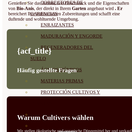
CORRECTORES DE
Genießen Sie das Aroma, den Geschmack und die Eigenschaften
von
Bio-Anis
, der direkt in Ihrem
Garten
angebaut wird
. Er
bereichert Ihre kulinarischen Zubereitungen und schafft eine
CARENCIAS
duftende und wohltuende Umgebung.
ENRAIZANTES
MADURACIÓN Y ENGORDE
REGENERADORES DEL
{acf_title}
SUELO
Häufig gestellte Fragen
ÁCIDOS HÚMICOS
MATERIAS PRIMAS
PROTECCIÓN CULTIVOS Y
PLANTAS
PLANTAS INTERIOR
Warum Cultivers wählen
GROWPUNCH
Wir stellen ökologische und organische Düngemittel her und verkauf