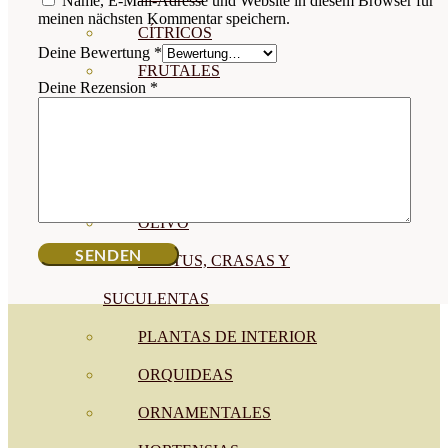
Name, E-Mail-Adresse und Website in diesem Browser für
meinen nächsten Kommentar speichern.
CÍTRICOS
Deine Bewertung
*
FRUTALES
Deine Rezension
*
CÉSPED
BONSAI
CONÍFERAS Y SETOS
OLIVO
CACTUS, CRASAS Y
SUCULENTAS
PLANTAS DE INTERIOR
ORQUIDEAS
ORNAMENTALES