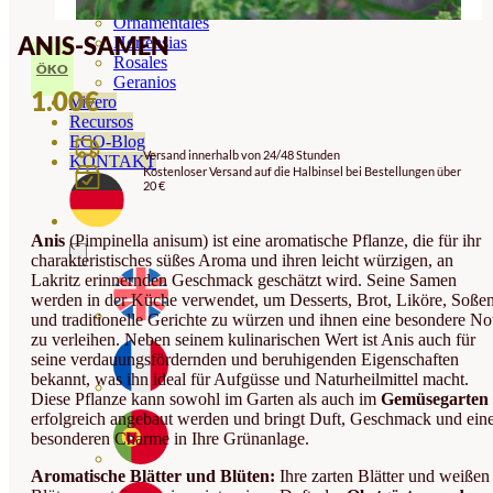
Orquideas
Ornamentales
ANIS-SAMEN
Hortensias
Rosales
ÖKO
Geranios
1.00
€
Vivero
Recursos
ECO-Blog
Versand innerhalb von 24/48 Stunden
KONTAKT
Kostenloser Versand auf die Halbinsel bei Bestellungen über
20 €
Anis
(Pimpinella anisum) ist eine aromatische Pflanze, die für ihr
charakteristisches süßes Aroma und ihren leicht würzigen, an
Lakritz erinnernden Geschmack geschätzt wird. Seine Samen
werden in der Küche verwendet, um Desserts, Brot, Liköre, Soße
und traditionelle Gerichte zu würzen und ihnen eine besondere No
zu verleihen. Neben seinem kulinarischen Wert ist Anis auch für
seine verdauungsfördernden und beruhigenden Eigenschaften
bekannt, was ihn ideal für Aufgüsse und Naturheilmittel macht.
Diese Pflanze kann sowohl im Garten als auch im
Gemüsegarten
erfolgreich angebaut werden und bringt Duft, Geschmack und ein
besonderen Charme in Ihre Grünanlage.
Aromatische Blätter und Blüten:
Ihre zarten Blätter und weißen