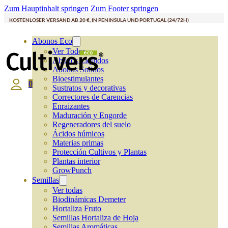
Zum Hauptinhalt springen
Zum Footer springen
KOSTENLOSER VERSAND AB 20 €, IN PENINSULA UND PORTUGAL (24/72H)
Abonos Eco
Ver Todos
Abonos Líquidos
Abonos Solidos
Bioestimulantes
0
Sustratos y decorativas
Correctores de Carencias
Enraizantes
Maduración y Engorde
Regeneradores del suelo
Ácidos húmicos
Materias primas
Protección Cultivos y Plantas
Plantas interior
GrowPunch
Semillas
Ver todas
Biodinámicas Demeter
Hortaliza Fruto
Semillas Hortaliza de Hoja
Semillas Aromáticas