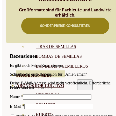
SEMILLAS RAÍZ
Großformate sind für Fachleute und Landwirte
erhältlich.
SEMILLAS LEGUMINOSAS
SONDERPREISE KONSULTIEREN
MICROGREEN
CUBIERTAS VEGETALES
TIRAS DE SEMILLAS
Rezensionen
BOMBAS DE SEMILLAS
Es gibt noch keine Rezensionen.
BANDEJAS Y SEMILLEROS
Schreibe die erste Rezension für „Anis-Samen“
PROFESIONALES
Deine E-Mail-Adresse wird nicht veröffentlicht.
Erforderliche
ABONOS POR CULTIVO
Felder sind mit
*
markiert
VER TODOS
Name
*
TOMATES
E-Mail
*
HUERTO