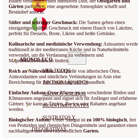
Blüten verströmen einen intensiven Duft, der
Obstgärten und
Gärten
parfümiert, eine angenehme Atmosphäre schafft und
Bestäuber anlockt.
Süßer und würziger Geschmack:
Die Samen geben einen
einzigartigen, süßen Geschmack mit einem Hauch von Lakritze,
perfekt für Desserts, Brote, Liköre und heiße Getränke.
Kulinarische und medizinische Verwendung:
Anissamen werd
traditionell in der mediterranen Küche und in Naturheilmitteln
verwendet, um die Verdauung zu verbessern und
ABONOS ECO
Magenbeschwerden zu lindern.
VER TODOS
Reich an Nährstoffen:
Als Quelle von ätherischen Ölen,
Antioxidantien und nützlichen Verbindungen ist Anis eine
Bereicherung für Ihre Ernährung und Gesundheit.
ABONOS LÍQUIDOS
Einfacher Anbau:
Diese Pflanze ist an verschiedene Böden und
ABONOS SOLIDOS
Klimazonen angepasst und eignet sich für Anfänger und erfahrene
Gärtner. Sie kann in Töpfen, Beeten oder Rabatten angebaut
BIOESTIMULANTES
werden.
SUSTRATOS Y
Biologischer Anbau:
Unser Saatgut ist
zu 100% biologisch
, frei
von Pestiziden und chemischen Düngemitteln und garantiert einen
DECORATIVAS
nachhaltigen und umweltfreundlichen
Garten.