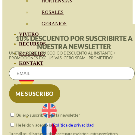
HORTENSIAS
ROSALES
GERANIOS
VIVERO
10% DESCUENTO POR SUSCRIBIRTE A
RECURSOS
NUESTRA NEWSLETTER
ÚNETE Y RECIBE TU CÓDIGO DESCUENTO AL INSTANTE +
ECO-BLOG
PROMOCIONES EXCLUSIVAS. CERO SPAM, ¡PROMETIDO!
KONTAKT
Quiero suscribirme a la newsletter
He leido y acepto la
Política de privacidad
Tu email se utilizará exclusivamente para enviarte nuestra newsletter y