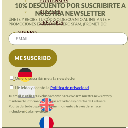
HORTENSIAS
10% DESCUENTO POR SUSCRIBIRTE A
ROSALES
NUESTRA NEWSLETTER
ÚNETE Y RECIBE TU CÓDIGO DESCUENTO AL INSTANTE +
GERANIOS
PROMOCIONES EXCLUSIVAS. CERO SPAM, ¡PROMETIDO!
VIVERO
RECURSOS
ECO-BLOG
KONTAKT
Quiero suscribirme a la newsletter
He leido y acepto la
Política de privacidad
Tu email se utilizará exclusivamente para enviarte nuestra newsletter y
mantenerte informado sobre las actividades y ofertas de Cultivers.
Podrás darte de baja en cualquier momento a través del enlace
incluido en cada newsletter.