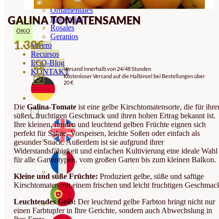
Orquideas
Ornamentales
GALINA TOMATENSAMEN
Hortensias
Rosales
ÖKO
Geranios
1.30
€
Vivero
Recursos
ECO-Blog
Versand innerhalb von 24/48 Stunden
KONTAKT
Kostenloser Versand auf die Halbinsel bei Bestellungen über
20 €
Die
Galina-Tomate
ist eine gelbe Kirschtomatensorte, die für ihre
süßen, fruchtigen Geschmack und ihren hohen Ertrag bekannt ist.
Ihre kleinen, runden und leuchtend gelben Früchte eignen sich
perfekt für Salate, Vorspeisen, leichte Soßen oder einfach als
gesunder Snack. Außerdem ist sie aufgrund ihrer
Widerstandsfähigkeit und einfachen Kultivierung eine ideale Wahl
für alle Gartentypen, vom großen Garten bis zum kleinen Balkon.
Kleine und süße Früchte:
Produziert gelbe, süße und saftige
Kirschtomaten mit einem frischen und leicht fruchtigen Geschmac
Leuchtendes Gelb:
Der leuchtend gelbe Farbton bringt nicht nur
einen Farbtupfer in Ihre Gerichte, sondern auch Abwechslung in