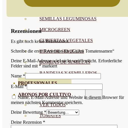
SEMILLAS RAÍZ
SEMILLAS LEGUMINOSAS
MICROGREEN
Rezensionen
CUBIERTAS VEGETALES
Es gibt noch keine Rezensionen.
Schreibe die erste Rezension für „Galina Tomatensamen“
TIRAS DE SEMILLAS
Deine E-Mail-Adresse wird nicht veröffentlicht.
Erforderliche
BOMBAS DE SEMILLAS
Felder sind mit
*
markiert
BANDEJAS Y SEMILLEROS
Name
*
PROFESIONALES
E-Mail
*
ABONOS POR CULTIVO
Name, E-Mail-Adresse und Website in diesem Browser für
meinen nächsten Kommentar speichern.
VER TODOS
Deine Bewertung
*
TOMATES
Deine Rezension
*
HUERTO