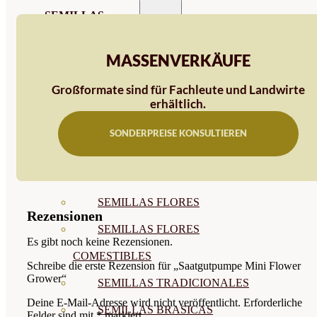
SEMILLAS
VER TODAS
MASSENVERKÄUFE
BIODINÁMICAS DEMETER
Großformate sind für Fachleute und Landwirte
HORTALIZA FRUTO
erhältlich.
SEMILLAS HORTALIZA DE
SONDERPREISE KONSULTIEREN
HOJA
SEMILLAS AROMÁTICAS
SEMILLAS FLORES
Rezensionen
SEMILLAS FLORES
Es gibt noch keine Rezensionen.
COMESTIBLES
Schreibe die erste Rezension für „Saatgutpumpe Mini Flower
Grower“
SEMILLAS TRADICIONALES
Deine E-Mail-Adresse wird nicht veröffentlicht.
Erforderliche
SEMILLAS BRASICAS
Felder sind mit
*
markiert