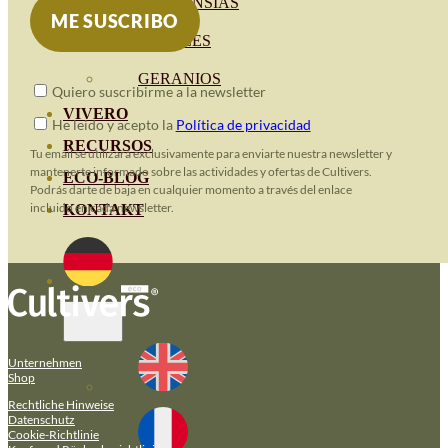
HORTENSIAS
ROSALES
GERANIOS
Quiero suscribirme a la newsletter
VIVERO
He leido y acepto la
Política de privacidad
RECURSOS
Tu email se utilizará exclusivamente para enviarte nuestra newsletter y
mantenerte informado sobre las actividades y ofertas de Cultivers.
ECO-BLOG
Podrás darte de baja en cualquier momento a través del enlace
incluido en cada newsletter.
KONTAKT
Unternehmen
Shop
Rechtliche Hinweise
Datenschutz
Cookie-Richtlinie