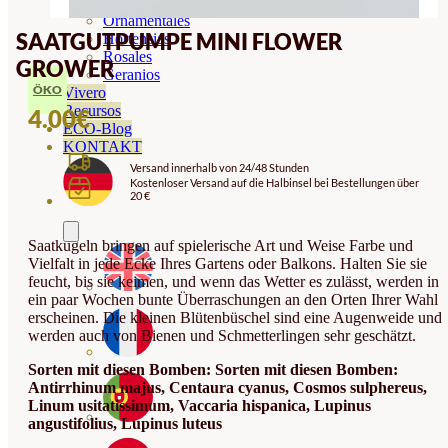
Orquideas
Ornamentales
SAATGUTPUMPE MINI FLOWER
Hortensias
Rosales
GROWER
Geranios
ÖKO
Vivero
Recursos
4.00
€
ECO-Blog
KONTAKT
Versand innerhalb von 24/48 Stunden
Kostenloser Versand auf die Halbinsel bei Bestellungen über
20 €
Saatkugeln bringen auf spielerische Art und Weise Farbe und
Vielfalt in jede Ecke Ihres Gartens oder Balkons. Halten Sie sie
feucht, bis sie keimen, und wenn das Wetter es zulässt, werden in
ein paar Wochen bunte Überraschungen an den Orten Ihrer Wahl
erscheinen. Die kleinen Blütenbüschel sind eine Augenweide und
werden auch von Bienen und Schmetterlingen sehr geschätzt.
Sorten mit diesen Bomben: Sorten mit diesen Bomben:
Antirrhinum majus, Centaura cyanus, Cosmos sulphereus,
Linum usitatissimum, Vaccaria hispanica, Lupinus
angustifolius, Lupinus luteus