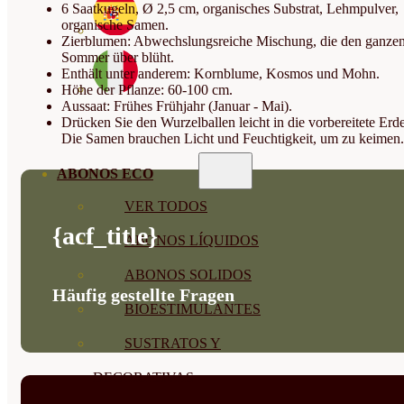
6 Saatkugeln, Ø 2,5 cm, organisches Substrat, Lehmpulver,
organische Samen.
Zierblumen: Abwechslungsreiche Mischung, die den ganze
Sommer über blüht.
Enthält unter anderem: Kornblume, Kosmos und Mohn.
Höhe der Pflanze: 60-100 cm.
Aussaat: Frühes Frühjahr (Januar - Mai).
Drücken Sie den Wurzelballen leicht in die vorbereitete Erde
Die Samen brauchen Licht und Feuchtigkeit, um zu keimen.
ABONOS ECO
VER TODOS
{acf_title}
ABONOS LÍQUIDOS
ABONOS SOLIDOS
Häufig gestellte Fragen
BIOESTIMULANTES
SUSTRATOS Y
DECORATIVAS