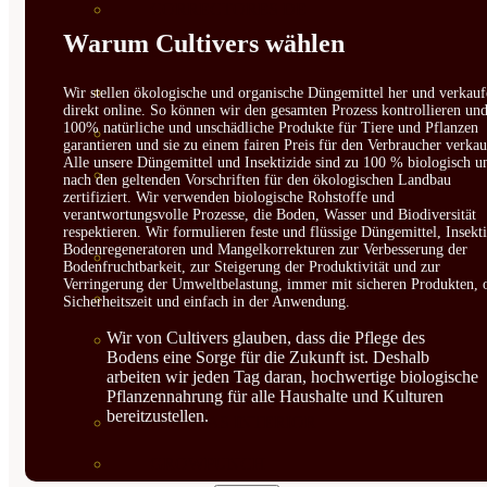
CORRECTORES DE
Warum Cultivers wählen
CARENCIAS
ENRAIZANTES
Wir stellen ökologische und organische Düngemittel her und verkauf
direkt online. So können wir den gesamten Prozess kontrollieren un
100% natürliche und unschädliche Produkte für Tiere und Pflanzen
MADURACIÓN Y ENGORDE
garantieren und sie zu einem fairen Preis für den Verbraucher verkau
Alle unsere Düngemittel und Insektizide sind zu 100 % biologisch u
REGENERADORES DEL
nach den geltenden Vorschriften für den ökologischen Landbau
zertifiziert. Wir verwenden biologische Rohstoffe und
verantwortungsvolle Prozesse, die Boden, Wasser und Biodiversität
SUELO
respektieren. Wir formulieren feste und flüssige Düngemittel, Insekti
Bodenregeneratoren und Mangelkorrekturen zur Verbesserung der
ÁCIDOS HÚMICOS
Bodenfruchtbarkeit, zur Steigerung der Produktivität und zur
Verringerung der Umweltbelastung, immer mit sicheren Produkten, 
MATERIAS PRIMAS
Sicherheitszeit und einfach in der Anwendung.
Wir von Cultivers glauben, dass die Pflege des
PROTECCIÓN CULTIVOS Y
Bodens eine Sorge für die Zukunft ist. Deshalb
arbeiten wir jeden Tag daran, hochwertige biologische
PLANTAS
Pflanzennahrung für alle Haushalte und Kulturen
bereitzustellen.
PLANTAS INTERIOR
GROWPUNCH