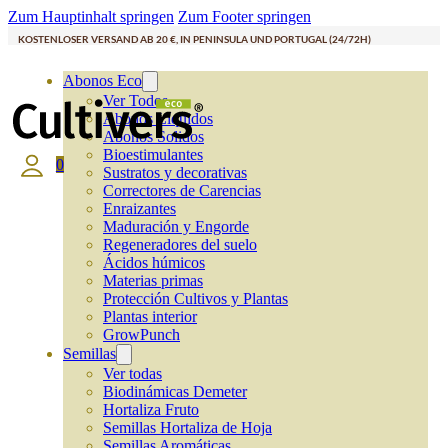
Zum Hauptinhalt springen
Zum Footer springen
KOSTENLOSER VERSAND AB 20 €, IN PENINSULA UND PORTUGAL (24/72H)
Abonos Eco
Ver Todos
Abonos Líquidos
Abonos Solidos
Bioestimulantes
0
Sustratos y decorativas
Correctores de Carencias
Enraizantes
Maduración y Engorde
Regeneradores del suelo
Ácidos húmicos
Materias primas
Protección Cultivos y Plantas
Plantas interior
GrowPunch
Semillas
Ver todas
Biodinámicas Demeter
Hortaliza Fruto
Semillas Hortaliza de Hoja
Semillas Aromáticas