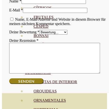
Name
*
CÍTRICOS
E-Mail
*
FRUTALES
Name, E-Mail-Adresse und Website in diesem Browser für
meinen nächsten Kommentar speichern.
CÉSPED
Deine Bewertung
*
BONSAI
Deine Rezension
*
CONÍFERAS Y SETOS
OLIVO
CACTUS, CRASAS Y
SUCULENTAS
PLANTAS DE INTERIOR
ORQUIDEAS
ORNAMENTALES