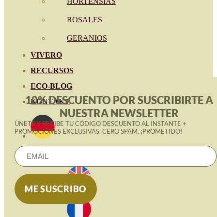
HORTENSIAS
ROSALES
GERANIOS
VIVERO
RECURSOS
ECO-BLOG
10% DESCUENTO POR SUSCRIBIRTE A
KONTAKT
NUESTRA NEWSLETTER
ÚNETE Y RECIBE TU CÓDIGO DESCUENTO AL INSTANTE +
PROMOCIONES EXCLUSIVAS. CERO SPAM, ¡PROMETIDO!