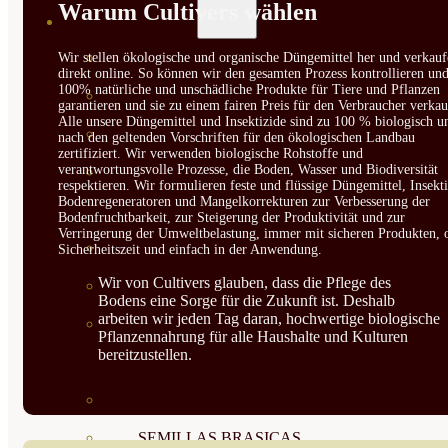
Warum Cultivers wählen
SEMILLAS
VER TODAS
Wir stellen ökologische und organische Düngemittel her und verkauf
direkt online. So können wir den gesamten Prozess kontrollieren un
100% natürliche und unschädliche Produkte für Tiere und Pflanzen
BIODINÁMICAS DEMETER
garantieren und sie zu einem fairen Preis für den Verbraucher verkau
Alle unsere Düngemittel und Insektizide sind zu 100 % biologisch u
HORTALIZA FRUTO
nach den geltenden Vorschriften für den ökologischen Landbau
zertifiziert. Wir verwenden biologische Rohstoffe und
verantwortungsvolle Prozesse, die Boden, Wasser und Biodiversität
SEMILLAS HORTALIZA DE
respektieren. Wir formulieren feste und flüssige Düngemittel, Insekti
Bodenregeneratoren und Mangelkorrekturen zur Verbesserung der
HOJA
Bodenfruchtbarkeit, zur Steigerung der Produktivität und zur
Verringerung der Umweltbelastung, immer mit sicheren Produkten, 
SEMILLAS AROMÁTICAS
Sicherheitszeit und einfach in der Anwendung.
Wir von Cultivers glauben, dass die Pflege des
SEMILLAS FLORES
Bodens eine Sorge für die Zukunft ist. Deshalb
arbeiten wir jeden Tag daran, hochwertige biologische
SEMILLAS FLORES
Pflanzennahrung für alle Haushalte und Kulturen
bereitzustellen.
COMESTIBLES
SEMILLAS TRADICIONALES
SEMILLAS BRASICAS