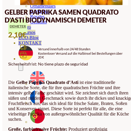
Orquideas
Ornamentales
GELBER PAPRIKA SAMEN QUADRATO
Hortensias
Rosales
D’ASTI BIODYNAMISCH DEMETER
Geranios
DEMETER
Vivero
Recursos
2.10
€
ECO-Blog
KONTAKT
Versand innerhalb von 24/48 Stunden
Kostenloser Versand auf die Halbinsel bei Bestellungen über
20 €
Sicherheitsfrist: No tiene plazo de seguridad
Die
Gelbe Paprika Quadrato d’Asti
ist eine traditionelle
italienische Sorte, die für ihre quadratischen Früchte und ihre
intensiv gelbe Farbe geschätzt wird. Sie zeichnet sich durch ihren
süßen und milden Geschmack sowie durch ihr dickes und knackig
Fruchtfleisch aus, das sich ideal für frische Salate, Braten, Soßen
und Konserven eignet. Diese Sorte ist perfekt für alle, die eine
vielseitige Paprika von außergewöhnlicher Qualität für die Küche
suchen.
Große, farbintensive Früchte:
Produziert großzügig