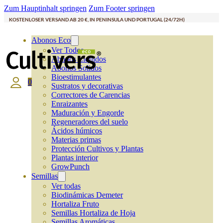
Zum Hauptinhalt springen
Zum Footer springen
KOSTENLOSER VERSAND AB 20 €, IN PENINSULA UND PORTUGAL (24/72H)
Abonos Eco
Ver Todos
Abonos Líquidos
Abonos Solidos
Bioestimulantes
0
Sustratos y decorativas
Correctores de Carencias
Enraizantes
Maduración y Engorde
Regeneradores del suelo
Ácidos húmicos
Materias primas
Protección Cultivos y Plantas
Plantas interior
GrowPunch
Semillas
Ver todas
Biodinámicas Demeter
Hortaliza Fruto
Semillas Hortaliza de Hoja
Semillas Aromáticas