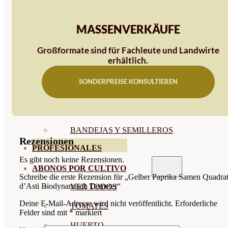
SEMILLAS RAÍZ
MASSENVERKÄUFE
SEMILLAS LEGUMINOSAS
Großformate sind für Fachleute und Landwirte
MICROGREEN
erhältlich.
CUBIERTAS VEGETALES
SONDERPREISE KONSULTIEREN
TIRAS DE SEMILLAS
BOMBAS DE SEMILLAS
BANDEJAS Y SEMILLEROS
Rezensionen
PROFESIONALES
Es gibt noch keine Rezensionen.
ABONOS POR CULTIVO
Schreibe die erste Rezension für „Gelber Paprika Samen Quadra
d’Asti Biodynamisch Demeter“
VER TODOS
Deine E-Mail-Adresse wird nicht veröffentlicht.
Erforderliche
TOMATES
Felder sind mit
*
markiert
HUERTO