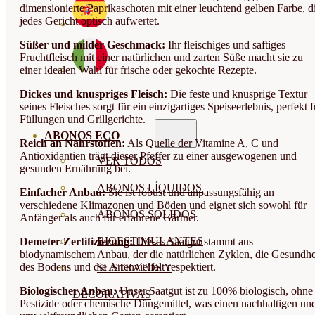
dimensionierte Paprikaschoten mit einer leuchtend gelben Farbe, d
jedes Gericht optisch aufwertet.
Süßer und milder Geschmack:
Ihr fleischiges und saftiges
Fruchtfleisch mit einer natürlichen und zarten Süße macht sie zu
einer idealen Wahl für frische oder gekochte Rezepte.
Dickes und knuspriges Fleisch:
Die feste und knusprige Textur
seines Fleisches sorgt für ein einzigartiges Speiseerlebnis, perfekt f
Füllungen und Grillgerichte.
ABONOS ECO
Reich an Nährstoffen:
Als Quelle der Vitamine A, C und
Antioxidantien trägt dieser Pfeffer zu einer ausgewogenen und
VER TODOS
gesunden Ernährung bei.
ABONOS LÍQUIDOS
Einfacher Anbau:
Sie ist robust und anpassungsfähig an
verschiedene Klimazonen und Böden und eignet sich sowohl für
ABONOS SOLIDOS
Anfänger als auch für erfahrene Gärtner.
BIOESTIMULANTES
Demeter-Zertifizierung:
Dieses Saatgut stammt aus
biodynamischem Anbau, der die natürlichen Zyklen, die Gesundhe
des Bodens und die Artenvielfalt respektiert.
SUSTRATOS Y
Biologischer Anbau:
Unser Saatgut ist zu 100% biologisch, ohne
DECORATIVAS
Pestizide oder chemische Düngemittel, was einen nachhaltigen un