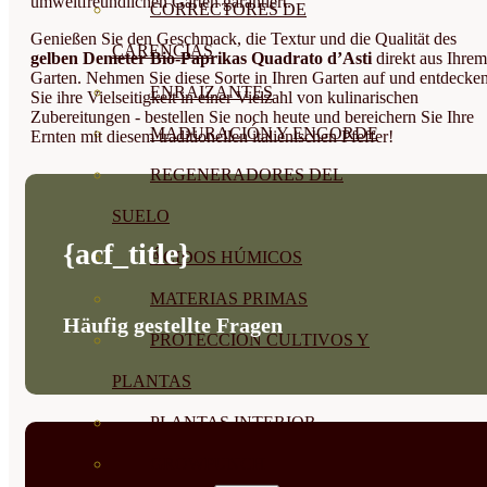
umweltfreundlichen Garten garantiert.
CORRECTORES DE
Genießen Sie den Geschmack, die Textur und die Qualität des
CARENCIAS
gelben Demeter Bio-Paprikas Quadrato d’Asti
direkt aus Ihrem
Garten. Nehmen Sie diese Sorte in Ihren Garten auf und entdecke
ENRAIZANTES
Sie ihre Vielseitigkeit in einer Vielzahl von kulinarischen
Zubereitungen - bestellen Sie noch heute und bereichern Sie Ihre
MADURACIÓN Y ENGORDE
Ernten mit diesem traditionellen italienischen Pfeffer!
REGENERADORES DEL
SUELO
{acf_title}
ÁCIDOS HÚMICOS
MATERIAS PRIMAS
Häufig gestellte Fragen
PROTECCIÓN CULTIVOS Y
PLANTAS
PLANTAS INTERIOR
GROWPUNCH