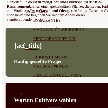
Genießen Sie die Schönheit, Höhe und Funktionalität der
Bio-
CORRECTORES DE
Riesensonnenblume
, einer spektakulären Pflanze, die Leben, Far
und Vitalität in Ihren
Garten und Obstgarten
bringt. Bestellen Si
CARENCIAS
noch heute und beginnen Sie mit dem Anbau dieser
atemberaubenden Sorte!
ENRAIZANTES
MADURACIÓN Y ENGORDE
REGENERADORES DEL
{acf_title}
SUELO
ÁCIDOS HÚMICOS
Häufig gestellte Fragen
MATERIAS PRIMAS
PROTECCIÓN CULTIVOS Y
PLANTAS
PLANTAS INTERIOR
Warum Cultivers wählen
GROWPUNCH