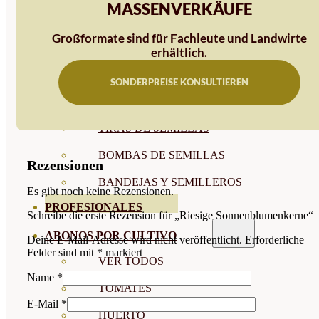
MASSENVERKÄUFE
SEMILLAS RAÍZ
Großformate sind für Fachleute und Landwirte
SEMILLAS LEGUMINOSAS
erhältlich.
MICROGREEN
SONDERPREISE KONSULTIEREN
CUBIERTAS VEGETALES
TIRAS DE SEMILLAS
BOMBAS DE SEMILLAS
Rezensionen
BANDEJAS Y SEMILLEROS
Es gibt noch keine Rezensionen.
PROFESIONALES
Schreibe die erste Rezension für „Riesige Sonnenblumenkerne“
ABONOS POR CULTIVO
Deine E-Mail-Adresse wird nicht veröffentlicht.
Erforderliche
Felder sind mit
*
markiert
VER TODOS
Name
*
TOMATES
E-Mail
*
HUERTO