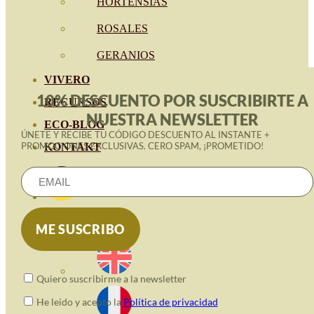
HORTENSIAS
ROSALES
GERANIOS
VIVERO
10% DESCUENTO POR SUSCRIBIRTE A
RECURSOS
NUESTRA NEWSLETTER
ECO-BLOG
ÚNETE Y RECIBE TU CÓDIGO DESCUENTO AL INSTANTE +
PROMOCIONES EXCLUSIVAS. CERO SPAM, ¡PROMETIDO!
KONTAKT
Quiero suscribirme a la newsletter
He leido y acepto la
Política de privacidad