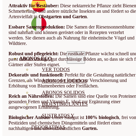
Attraktiv für Bestäuber:
Diese nektarreiche Pflanze zieht Bienen
Schmetterlinge und andere nützliche Insekten an und fördert so die
Artenvielfalt in
Obstgarten und Garten
.
Essbare Samenproduktion:
Die Samen der Riesensonnenblume
sind nahrhaft und können geröstet oder in Rezepten verzehrt
werden. Sie dienen auch als Nahrung für einheimische Vögel und
Wildtiere.
Robust und pflegeleicht:
Die rustikale Pflanze wächst schnell un
ABONOS ECO
passt sich an sonnige, gut durchlässige Böden an, so dass sie sich f
Gärtner aller Stufen eignet.
VER TODOS
Dekorativ und funktionell:
Perfekt für die Gestaltung natürlicher
Grenzen, als Windschutz oder einfach zur Verschönerung und
ABONOS LÍQUIDOS
Erhöhung von Blumenbeeten oder Freiflächen.
ABONOS SOLIDOS
Reich an Nährstoffen:
Die Samen sind eine Quelle von Proteinen
gesunden Fetten und Vitamin E, ideal zur Ergänzung einer
BIOESTIMULANTES
ausgewogenen Ernährung.
SUSTRATOS Y
Biologischer Anbau:
Unser Saatgut ist
100% biologisch
, frei vo
Pestiziden und chemischen Düngemitteln und fördert einen
DECORATIVAS
nachhaltigen und umweltfreundlichen
Garten.