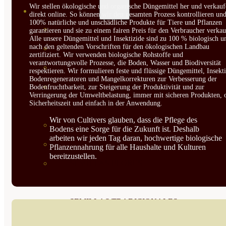
Wir stellen ökologische und organische Düngemittel her und verkauf
SEMILLAS
direkt online. So können wir den gesamten Prozess kontrollieren un
100% natürliche und unschädliche Produkte für Tiere und Pflanzen
VER TODAS
garantieren und sie zu einem fairen Preis für den Verbraucher verkau
Alle unsere Düngemittel und Insektizide sind zu 100 % biologisch u
nach den geltenden Vorschriften für den ökologischen Landbau
BIODINÁMICAS DEMETER
zertifiziert. Wir verwenden biologische Rohstoffe und
verantwortungsvolle Prozesse, die Boden, Wasser und Biodiversität
HORTALIZA FRUTO
respektieren. Wir formulieren feste und flüssige Düngemittel, Insekti
Bodenregeneratoren und Mangelkorrekturen zur Verbesserung der
SEMILLAS HORTALIZA DE
Bodenfruchtbarkeit, zur Steigerung der Produktivität und zur
Verringerung der Umweltbelastung, immer mit sicheren Produkten, 
Sicherheitszeit und einfach in der Anwendung.
HOJA
Wir von Cultivers glauben, dass die Pflege des
SEMILLAS AROMÁTICAS
Bodens eine Sorge für die Zukunft ist. Deshalb
arbeiten wir jeden Tag daran, hochwertige biologische
SEMILLAS FLORES
Pflanzennahrung für alle Haushalte und Kulturen
bereitzustellen.
SEMILLAS FLORES
COMESTIBLES
SEMILLAS TRADICIONALES
SEMILLAS BRASICAS