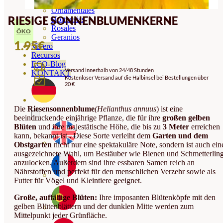
Orquideas
Ornamentales
RIESIGE SONNENBLUMENKERNE
Hortensias
Rosales
ÖKO
Geranios
1.95
€
Vivero
Recursos
ECO-Blog
Versand innerhalb von 24/48 Stunden
KONTAKT
Kostenloser Versand auf die Halbinsel bei Bestellungen über
20 €
Die
Riesensonnenblume
(Helianthus annuus
) ist eine
beeindruckende einjährige Pflanze, die für ihre
großen gelben
Blüten
und ihre majestätische Höhe, die bis zu
3 Meter
erreichen
kann, bekannt ist
.
Diese Sorte verleiht dem
Garten und dem
Obstgarten
nicht nur eine spektakuläre Note, sondern ist auch ein
ausgezeichnete Wahl, um Bestäuber wie Bienen und Schmetterlin
anzulocken. Außerdem sind ihre essbaren Samen reich an
Nährstoffen und perfekt für den menschlichen Verzehr sowie als
Futter für Vögel und Kleintiere geeignet.
Große, auffällige Blüten:
Ihre imposanten Blütenköpfe mit den
gelben Blütenblättern und der dunklen Mitte werden zum
Mittelpunkt jeder Grünfläche.