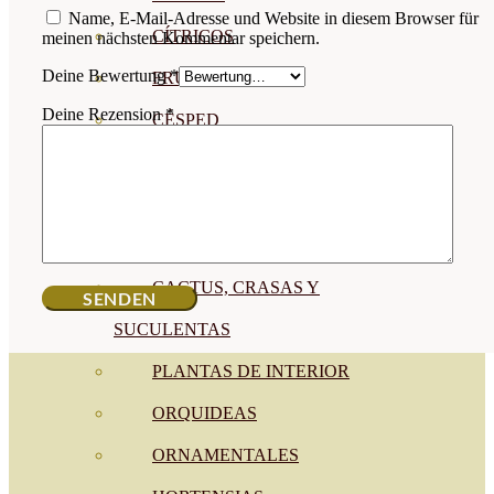
Name, E-Mail-Adresse und Website in diesem Browser für
CÍTRICOS
meinen nächsten Kommentar speichern.
Deine Bewertung
*
FRUTALES
Deine Rezension
*
CÉSPED
BONSAI
CONÍFERAS Y SETOS
OLIVO
CACTUS, CRASAS Y
SUCULENTAS
PLANTAS DE INTERIOR
ORQUIDEAS
ORNAMENTALES