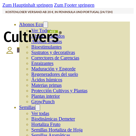
Zum Hauptinhalt springen
Zum Footer springen
KOSTENLOSER VERSAND AB 20 €, IN PENINSULA UND PORTUGAL (24/72H)
Abonos Eco
Ver Todos
Abonos Líquidos
Abonos Solidos
Bioestimulantes
0
Sustratos y decorativas
Correctores de Carencias
Enraizantes
Maduración y Engorde
Regeneradores del suelo
Ácidos húmicos
Materias primas
Protección Cultivos y Plantas
Plantas interior
GrowPunch
Semillas
Ver todas
Biodinámicas Demeter
Hortaliza Fruto
Semillas Hortaliza de Hoja
Semillas Aromáticas