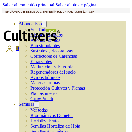
Saltar al contenido principal
Saltar al pie de página
ENVÍO GRATIS DESDE 20 €, EN PENÍNSULA Y PORTUGAL (24/72H)
Abonos Eco
Ver Todos
Abonos Líquidos
Abonos Solidos
Bioestimulantes
0
Sustratos y decorativas
Correctores de Carencias
Enraizantes
Maduración y Engorde
Regeneradores del suelo
Ácidos húmicos
Materias primas
Protección Cultivos y Plantas
Plantas interior
GrowPunch
Semillas
Ver todas
Biodinámicas Demeter
Hortaliza Fruto
Semillas Hortaliza de Hoja
Semillas Aromáticas