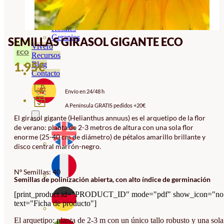
Orquideas
Ornamentales
Hortensias
Rosales
Geranios
SEMILLAS GIRASOL GIGANTE ECO
Vivero
ECO
Recursos
1.95
€
Blog
Contacto
Envío en 24/48 h
A Península GRATIS pedidos +20€
El girasol gigante (Helianthus annuus) es el arquetipo de la flor
de verano: planta de 2-3 metros de altura con una sola flor
enorme (25-40 cm de diámetro) de pétalos amarillo brillante y
disco central marrón-negro.
Nº Semillas: 40
Semillas de polinización abierta, con alto índice de germinación
[print_product id="PRODUCT_ID" mode="pdf" show_icon="no
text="Ficha de producto"]
El arquetipo: planta de 2-3 m con un único tallo robusto y una sola