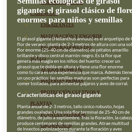
Semillas ecológicas de girasol
CORRECTORES DE
gigante: el girasol clásico de flor
CARENCIAS
enormes para niños y semillas
ENRAIZANTES
MADURACIÓN Y ENGORDE
El girasol gigante (Helianthus annuus) es el arquetipo de 
flor de verano: planta de 2-3 metros de altura con una so
REGENERADORES DEL
flor enorme (25-40 cm de diámetro) de pétalos amarillo
brillante y disco central marrón-negro. Es la flor que
SUELO
genera más magia en los niños del huerto: crecer un
girasol que te dobla en altura y tiene una flor enorme
ÁCIDOS HÚMICOS
como tu cara es una experiencia que marca. Además tien
un uso práctico: las semillas maduras son perfectas para
MATERIAS PRIMAS
comer tostadas, para alimentar pájaros y aves de corral.
PROTECCIÓN CULTIVOS Y
Características del girasol gigante
PLANTAS
Planta anual de 2-3 metros, tallo único robusto, hojas
grandes ovaladas. Una sola flor terminal de 25-40 cm de
PLANTAS INTERIOR
diámetro, de julio a septiembre. Tras la floración, la cabez
produce centenares de semillas grandes. Atrae multitud
GROWPUNCH
de insectos polinizadores durante la floración y aves