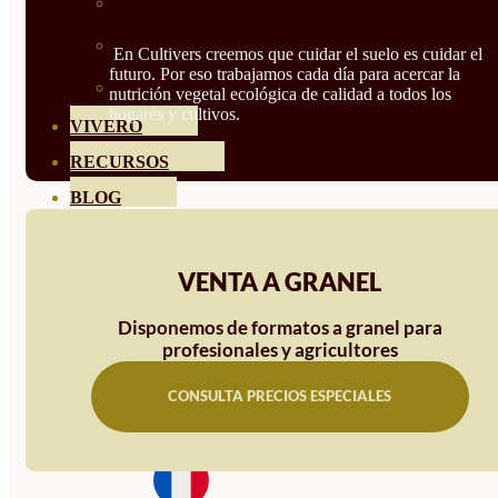
HORTENSIAS
ROSALES
En Cultivers creemos que cuidar el suelo es cuidar el
futuro. Por eso trabajamos cada día para acercar la
GERANIOS
nutrición vegetal ecológica de calidad a todos los
hogares y cultivos.
VIVERO
RECURSOS
BLOG
CONTACTO
VENTA A GRANEL
Disponemos de formatos a granel para
profesionales y agricultores
CONSULTA PRECIOS ESPECIALES