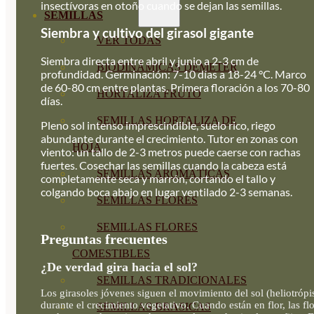
insectívoras en otoño cuando se dejan las semillas.
SEMILLAS
Siembra y cultivo del girasol gigante
VER TODAS
Siembra directa entre abril y junio a 2-3 cm de
BIODINÁMICAS DEMETER
profundidad. Germinación: 7-10 días a 18-24 °C. Marco
de 60-80 cm entre plantas. Primera floración a los 70-80
HORTALIZA FRUTO
días.
SEMILLAS HORTALIZA DE
Pleno sol intenso imprescindible, suelo rico, riego
abundante durante el crecimiento. Tutor en zonas con
HOJA
viento: un tallo de 2-3 metros puede caerse con rachas
fuertes. Cosechar las semillas cuando la cabeza está
SEMILLAS AROMÁTICAS
completamente seca y marrón, cortando el tallo y
colgando boca abajo en lugar ventilado 2-3 semanas.
SEMILLAS FLORES
SEMILLAS FLORES
Preguntas frecuentes
COMESTIBLES
¿De verdad gira hacia el sol?
SEMILLAS TRADICIONALES
Los girasoles jóvenes siguen el movimiento del sol (heliotróp
durante el crecimiento vegetativo. Cuando están en flor, las fl
SEMILLAS BRASICAS