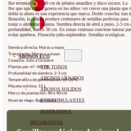
flor terminal de 25-40 cm de pétalos amarillos y disco oscuro. La
flor que más magia genera en los niños: ver crecer una planta que t
dobla la altura es una experiencia que marca. Doble cosecha: tras l
floración, la cabeza produce centenares de semillas perfectas para
tostar o alimentar pájaros. Siembra directa de abril a junio, 2-3 cm 
profundidad, marco 50 cm. En zonas ventosas conviene tutorar pa
evitar quiebros. Floración julio-septiembre. Semillas ecológicas.
Siembra directa: Marzo a mayo
Transplante: Marzo a a mayo
ABONOS ECO
Cosecha: Julio a Octubre
Plantas por m²: 46178
VER TODOS
Profundidad de siembra: 2-3 cm
ABONOS LÍQUIDOS
Temperatura de germinación: 15-25°C
Maceta mínima: 15 L
ABONOS SOLIDOS
Marco de plantación: 40 x 40 cm
BIOESTIMULANTES
Nivel de riego: Bajo-Medio
SUSTRATOS Y
DECORATIVAS