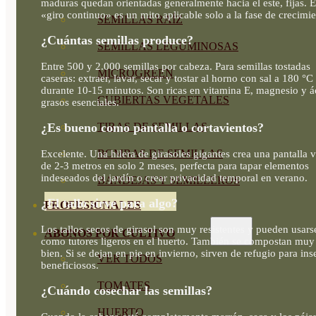
maduras quedan orientadas generalmente hacia el este, fijas. E
«giro continuo» es un mito aplicable solo a la fase de crecimie
SEMILLAS RAÍZ
¿Cuántas semillas produce?
SEMILLAS LEGUMINOSAS
Entre 500 y 2.000 semillas por cabeza. Para semillas tostadas
MICROGREEN
caseras: extraer, lavar, secar y tostar al horno con sal a 180 °C
durante 10-15 minutos. Son ricas en vitamina E, magnesio y á
CUBIERTAS VEGETALES
grasos esenciales.
TIRAS DE SEMILLAS
¿Es bueno como pantalla o cortavientos?
BOMBAS DE SEMILLAS
Excelente. Una hilera de girasoles gigantes crea una pantalla 
de 2-3 metros en solo 2 meses, perfecta para tapar elementos
indeseados del jardín o crear privacidad temporal en verano.
BANDEJAS Y SEMILLEROS
¿El tallo sirve para algo?
PROFESIONALES
Los tallos secos de girasol son muy resistentes y pueden usars
ABONOS POR CULTIVO
como tutores ligeros en el huerto. También se compostan muy
bien. Si se dejan en pie en invierno, sirven de refugio para ins
VER TODOS
beneficiosos.
TOMATES
¿Cuándo cosechar las semillas?
HUERTO