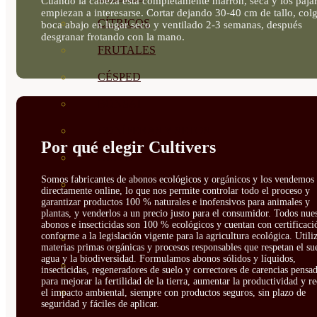
Cuando la cabeza está completamente marrón, seca y los pája
empiezan a interesarse. Cortar dejando 30-40 cm de tallo, col
CÍTRICOS
boca abajo en lugar seco y ventilado 2-3 semanas, después
desgranar frotando con la mano.
FRUTALES
CÉSPED
BONSAI
CONÍFERAS Y SETOS
Por qué elegir Cultivers
OLIVO
Somos fabricantes de abonos ecológicos y orgánicos y los vendemos
CACTUS, CRASAS Y
directamente online, lo que nos permite controlar todo el proceso y
garantizar productos 100 % naturales e inofensivos para animales y
SUCULENTAS
plantas, y venderlos a un precio justo para el consumidor. Todos nue
abonos e insecticidas son 100 % ecológicos y cuentan con certificaci
conforme a la legislación vigente para la agricultura ecológica. Util
PLANTAS DE INTERIOR
materias primas orgánicas y procesos responsables que respetan el sue
agua y la biodiversidad. Formulamos abonos sólidos y líquidos,
ORQUIDEAS
insecticidas, regeneradores de suelo y correctores de carencias pensa
para mejorar la fertilidad de la tierra, aumentar la productividad y r
ORNAMENTALES
el impacto ambiental, siempre con productos seguros, sin plazo de
seguridad y fáciles de aplicar.