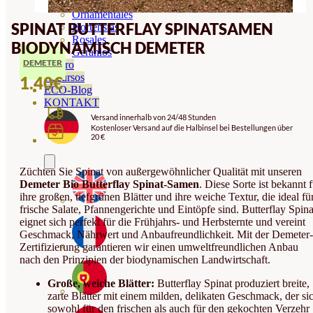
Orquideas
Ornamentales
SPINAT BUTTERFLAY SPINATSAMEN
Hortensias
Rosales
BIODYNAMISCH DEMETER
Geranios
DEMETER
Vivero
Recursos
1.40
€
ECO-Blog
KONTAKT
Versand innerhalb von 24/48 Stunden
Kostenloser Versand auf die Halbinsel bei Bestellungen über
20 €
Züchten Sie Spinat von außergewöhnlicher Qualität mit unseren
Demeter Bio Butterflay Spinat-Samen
. Diese Sorte ist bekannt f
ihre großen, tiefgrünen Blätter und ihre weiche Textur, die ideal fü
frische Salate, Pfannengerichte und Eintöpfe sind. Butterflay Spina
eignet sich perfekt für die Frühjahrs- und Herbsternte und vereint
Geschmack, Nährwert und Anbaufreundlichkeit. Mit der Demeter-
Zertifizierung garantieren wir einen umweltfreundlichen Anbau
nach den Prinzipien der biodynamischen Landwirtschaft.
Große, weiche Blätter:
Butterflay Spinat produziert breite,
zarte Blätter mit einem milden, delikaten Geschmack, der si
sowohl für den frischen als auch für den gekochten Verzehr