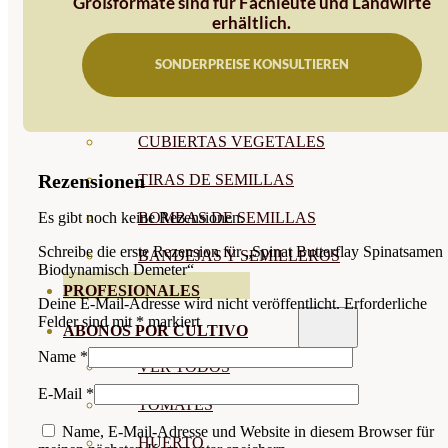
Großformate sind für Fachleute und Landwirte
erhältlich.
SEMILLAS RAÍZ
SONDERPREISE KONSULTIEREN
SEMILLAS LEGUMINOSAS
MICROGREEN
CUBIERTAS VEGETALES
Rezensionen
TIRAS DE SEMILLAS
BOMBAS DE SEMILLAS
Es gibt noch keine Rezensionen.
Schreibe die erste Rezension für „Spinat Butterflay Spinatsamen
BANDEJAS Y SEMILLEROS
Biodynamisch Demeter“
PROFESIONALES
Deine E-Mail-Adresse wird nicht veröffentlicht.
Erforderliche
Felder sind mit
*
markiert
ABONOS POR CULTIVO
Name
*
VER TODOS
E-Mail
*
TOMATES
Name, E-Mail-Adresse und Website in diesem Browser für
HUERTO