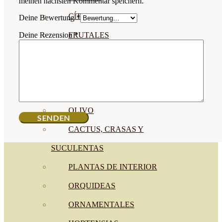
meinen nächsten Kommentar speichern.
CÍTRICOS
Deine Bewertung
*
FRUTALES
Deine Rezension
*
CÉSPED
BONSAI
CONÍFERAS Y SETOS
OLIVO
CACTUS, CRASAS Y
SUCULENTAS
PLANTAS DE INTERIOR
ORQUIDEAS
ORNAMENTALES