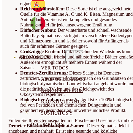
eignet.
Reich an Nährstoffen:
Diese Sorte ist eine ausgezeichnete
Quelle für die Vitamine A, C und K, Eisen, Magnesium und
Antioxidantien. Sie ist ein komplettes und gesundes
Nahrungsmittel für jede ausgewogene Ernährung.
Einfacher Anbau:
Der winterharte und schnell wachsende
Butterflay-Spinat passt sich gut an verschiedene Bodentype
und Klimazonen an und ist daher sowohl für Anfänger als
auch für erfahrene Gärtner geeignet.
Großzügige Ernten:
Dank des schnellen Wachstums könn
Sie in kurzer Zeit frische und nährstoffreiche Blätter genieße
ABONOS ECO
Außerdem ermöglicht sie mehrere Ernten während der
Saison.
VER TODOS
Demeter-Zertifizierung:
Dieses Saatgut ist Demeter-
zertifiziert, was garantiert, dass es nach den Grundsätzen der
ABONOS LÍQUIDOS
biologisch-dynamischen Landwirtschaft angebaut wurde un
die natürlichen Zyklen und das Gleichgewicht des
ABONOS SOLIDOS
Ökosystems respektiert.
Biologischer Anbau:
Unser Saatgut ist zu 100% biologisch
BIOESTIMULANTES
frei von Pestiziden und chemischen Düngemitteln und
garantiert ein gesundes und umweltfreundliches Produkt.
SUSTRATOS Y
Füllen Sie Ihren Gemüsegarten mit Frische und Geschmack mit d
DECORATIVAS
Demeter Bio-Butterblattspinat-Samen
. Dieser Spinat ist leicht
anzubauen und nahrhaft. Er ist eine gesunde und köstliche