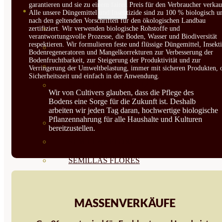
garantieren und sie zu einem fairen Preis für den Verbraucher verkau
SEMILLAS
Alle unsere Düngemittel und Insektizide sind zu 100 % biologisch u
nach den geltenden Vorschriften für den ökologischen Landbau
VER TODAS
zertifiziert. Wir verwenden biologische Rohstoffe und
verantwortungsvolle Prozesse, die Boden, Wasser und Biodiversität
respektieren. Wir formulieren feste und flüssige Düngemittel, Insekti
BIODINÁMICAS DEMETER
Bodenregeneratoren und Mangelkorrekturen zur Verbesserung der
Bodenfruchtbarkeit, zur Steigerung der Produktivität und zur
HORTALIZA FRUTO
Verringerung der Umweltbelastung, immer mit sicheren Produkten, 
Sicherheitszeit und einfach in der Anwendung.
SEMILLAS HORTALIZA DE
Wir von Cultivers glauben, dass die Pflege des
Bodens eine Sorge für die Zukunft ist. Deshalb
HOJA
arbeiten wir jeden Tag daran, hochwertige biologische
Pflanzennahrung für alle Haushalte und Kulturen
SEMILLAS AROMÁTICAS
bereitzustellen.
SEMILLAS FLORES
SEMILLAS FLORES
COMESTIBLES
SEMILLAS TRADICIONALES
MASSENVERKÄUFE
SEMILLAS BRASICAS