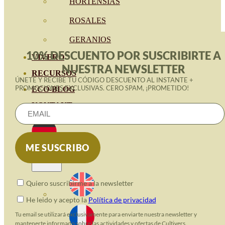
HORTENSIAS
ROSALES
GERANIOS
10% DESCUENTO POR SUSCRIBIRTE A
VIVERO
NUESTRA NEWSLETTER
RECURSOS
ÚNETE Y RECIBE TU CÓDIGO DESCUENTO AL INSTANTE +
PROMOCIONES EXCLUSIVAS. CERO SPAM, ¡PROMETIDO!
ECO-BLOG
KONTAKT
Quiero suscribirme a la newsletter
He leido y acepto la
Política de privacidad
Tu email se utilizará exclusivamente para enviarte nuestra newsletter y
mantenerte informado sobre las actividades y ofertas de Cultivers.