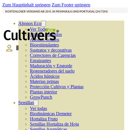
Zum Hauptinhalt springen
Zum Footer springen
KOSTENLOSER VERSAND AB 20 €, IN PENINSULA UND PORTUGAL (24/72H)
Abonos Eco
Ver Todos
Abonos Líquidos
Abonos Solidos
Bioestimulantes
0
Sustratos y decorativas
Correctores de Carencias
Enraizantes
Maduración y Engorde
Regeneradores del suelo
Ácidos húmicos
Materias primas
Protección Cultivos y Plantas
Plantas interior
GrowPunch
Semillas
Ver todas
Biodinámicas Demeter
Hortaliza Fruto
Semillas Hortaliza de Hoja
Semillas Aromáticas