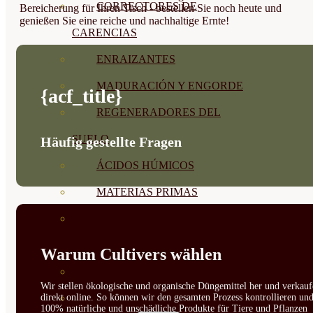
CORRECTORES DE
Bereicherung für Ihren Tisch - bestellen Sie noch heute und
genießen Sie eine reiche und nachhaltige Ernte!
CARENCIAS
ENRAIZANTES
MADURACIÓN Y ENGORDE
{acf_title}
REGENERADORES DEL
SUELO
Häufig gestellte Fragen
ÁCIDOS HÚMICOS
MATERIAS PRIMAS
PROTECCIÓN CULTIVOS Y
PLANTAS
Warum Cultivers wählen
PLANTAS INTERIOR
Wir stellen ökologische und organische Düngemittel her und verkauf
direkt online. So können wir den gesamten Prozess kontrollieren un
GROWPUNCH
100% natürliche und unschädliche Produkte für Tiere und Pflanzen