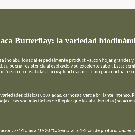
naca Butterflay: la variedad biodinám
isa (no abullonada) especialmente productiva, con hojas grandes y
ad, su buena resistencia al espigado y su excelente sabor. Estas se
mo fresco en ensaladas tipo «spinach salad» como para cocinar en c
variedades clásicas), ovaladas, carnosas, verde brillante intenso. 
jas lisas son más fáciles de limpiar que las abullonadas (no acumul
nación: 7-14 días a 10-20 °C. Sembrar a 1-2 cm de profundidad en 