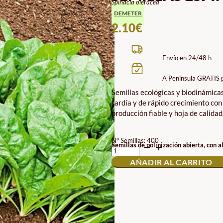
Spinacia oleracea
DEMETER
2.10
€
Envío en 24/48 h
A Península GRATIS 
Semillas ecológicas y biodinámicas
tardía y de rápido crecimiento con 
producción fiable y hoja de calidad
Nº Semillas: 400
SEMILLAS
Semillas de polinización abierta, con a
ESPINACA
AÑADIR AL CARRITO
BUTTERFLAY
ECO
DEMETER
CANTIDAD