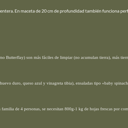
 o entera. En maceta de 20 cm de profundidad también funciona pe
mo Butterflay) son más fáciles de limpiar (no acumulan tierra), más tier
huevo duro, queso azul y vinagreta tibia), ensaladas tipo «baby spinach
 familia de 4 personas, se necesitan 800g-1 kg de hojas frescas por co