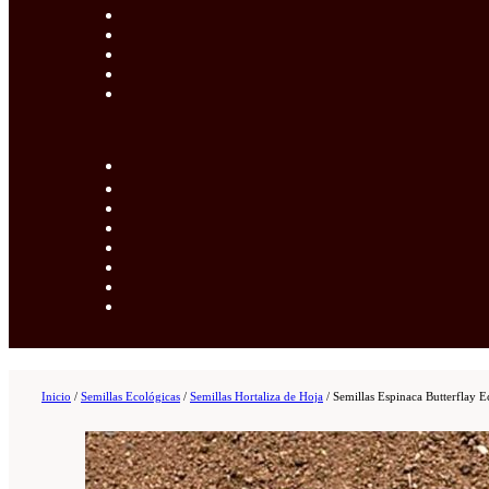
Inicio
/
Semillas Ecológicas
/
Semillas Hortaliza de Hoja
/
Semillas Espinaca Butterflay 