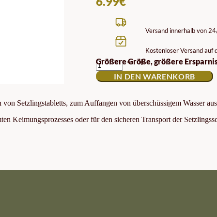
6.99
€
Versand innerhalb von 2
Kostenloser Versand auf d
TABLETT-
Größere Größe, größere Ersparnis
TRÄGER
IN DEN WARENKORB
MENGE
llen von Setzlingstabletts, zum Auffangen von überschüssigem Wasser
amten Keimungsprozesses oder für den sicheren Transport der Setzlings