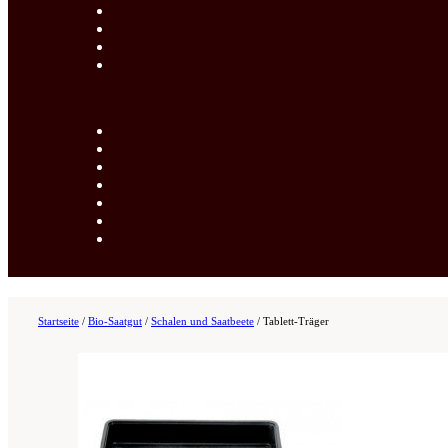
Startseite
/
Bio-Saatgut
/
Schalen und Saatbeete
/
Tablett-Träger