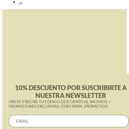
→
Produktseite
gewählt
werden
10% DESCUENTO POR SUSCRIBIRTE A
NUESTRA NEWSLETTER
ÚNETE Y RECIBE TU CÓDIGO DESCUENTO AL INSTANTE +
PROMOCIONES EXCLUSIVAS. CERO SPAM, ¡PROMETIDO!