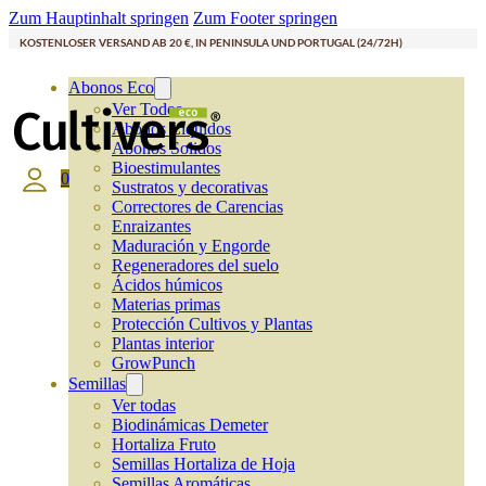
Zum Hauptinhalt springen
Zum Footer springen
KOSTENLOSER VERSAND AB 20 €, IN PENINSULA UND PORTUGAL (24/72H)
Abonos Eco
Ver Todos
Abonos Líquidos
Abonos Solidos
Bioestimulantes
0
Sustratos y decorativas
Correctores de Carencias
Enraizantes
Maduración y Engorde
Regeneradores del suelo
Ácidos húmicos
Materias primas
Protección Cultivos y Plantas
Plantas interior
GrowPunch
Semillas
Ver todas
Biodinámicas Demeter
Hortaliza Fruto
Semillas Hortaliza de Hoja
Semillas Aromáticas