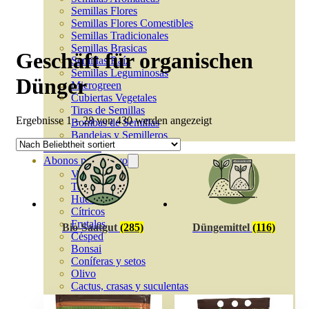
Semillas Flores
Semillas Flores Comestibles
Semillas Tradicionales
Semillas Brasicas
Geschäft für organischen
Semillas Raíz
Semillas Leguminosas
Dünger
Microgreen
Cubiertas Vegetales
Tiras de Semillas
Nach
Ergebnisse 1 – 28 von 430 werden angezeigt
Bombas de Semillas
Beliebtheit
Bandejas y Semilleros
sortiert
Profesionales
Abonos por cultivo
Ver Todos
Tomates
Huerto
Cítricos
Frutales
Bio-Saatgut
(285)
Düngemittel
(116)
Césped
Bonsai
Coníferas y setos
Olivo
Cactus, crasas y suculentas
Plantas de interior