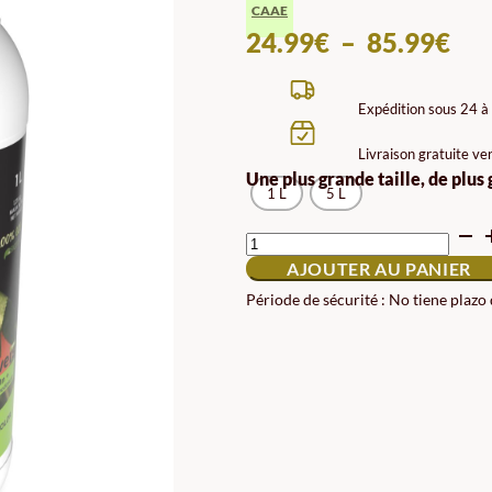
CAAE
PL
24.99
€
–
85.99
€
DE
PRI
Expédition sous 24 à
24.
Livraison gratuite ve
À
Une plus grande taille, de plus
1 L
5 L
85.
QUANTITÉ
DE
AJOUTER AU PANIER
ENGRAISSEMENT
ET
Période de sécurité : No tiene plazo
INTENSIFICATION
DE
LA
COULEUR
FERTILISANT