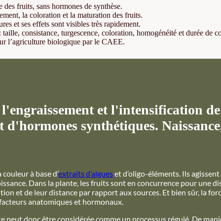
e des fruits, sans hormones de synthèse.
ment, la coloration et la maturation des fruits.
res et ses effets sont visibles très rapidement.
: taille, consistance, turgescence, coloration, homogénéité et durée de c
ur l’agriculture biologique par le CAEE.
ngraissement et l'intensification de 
pt d'hormones synthétiques. Naissance
a couleur à base d’
extraits d’algues
et d’oligo-éléments. Ils agissen
issance. Dans la plante, les fruits sont en concurrence pour une dis
tion et de leur distance par rapport aux sources. Et bien sûr, la forc
s facteurs anatomiques et hormonaux.
nte peut donc être considérée comme un processus régulé. De manièr