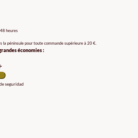
AGE
X :
 48 heures
99€
rs la péninsule pour toute commande supérieure à 20 €.
 grandes économies :
99€
 de seguridad