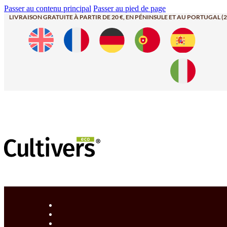
Passer au contenu principal
Passer au pied de page
LIVRAISON GRATUITE À PARTIR DE 20 €, EN PÉNINSULE ET AU PORTUGAL (