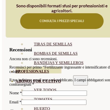
Sono disponibili formati sfusi per professionisti e
SEMILLAS RAÍZ
agricoltori.
SEMILLAS LEGUMINOSAS
CONSULTA I PREZZI SPECIALI
MICROGREEN
CUBIERTAS VEGETALES
TIRAS DE SEMILLAS
Recensioni
BOMBAS DE SEMILLAS
Ancora non ci sono recensioni.
BANDEJAS Y SEMILLEROS
Recensisci per primo “Fertilizzante ingrassante e intensificatore d
PROFESIONALES
colore”
Il tuo indirizzo email non sarà pubblicato.
I campi obbligatori so
ABONOS POR CULTIVO
contrassegnati
*
VER TODOS
Nome
*
TOMATES
Email
*
HUERTO