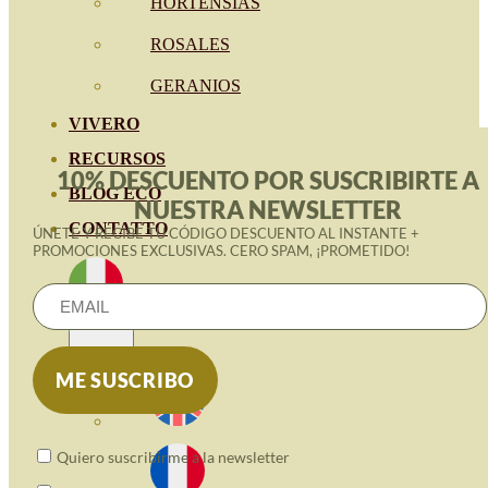
HORTENSIAS
ROSALES
GERANIOS
VIVERO
RECURSOS
10% DESCUENTO POR SUSCRIBIRTE A
BLOG ECO
NUESTRA NEWSLETTER
CONTATTO
ÚNETE Y RECIBE TU CÓDIGO DESCUENTO AL INSTANTE +
PROMOCIONES EXCLUSIVAS. CERO SPAM, ¡PROMETIDO!
Quiero suscribirme a la newsletter