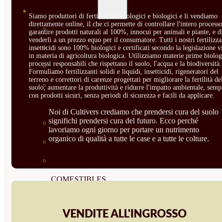
SEMILLAS
Siamo produttori di fertilizzanti ecologici e biologici e li vendiamo
direttamente online, il che ci permette di controllare l'intero processo
VER TODAS
garantire prodotti naturali al 100%, innocui per animali e piante, e d
venderli a un prezzo equo per il consumatore. Tutti i nostri fertilizza
BIODINÁMICAS DEMETER
insetticidi sono 100% biologici e certificati secondo la legislazione v
in materia di agricoltura biologica. Utilizziamo materie prime biolog
processi responsabili che rispettano il suolo, l'acqua e la biodiversità.
HORTALIZA FRUTO
Formuliamo fertilizzanti solidi e liquidi, insetticidi, rigeneratori del
terreno e correttori di carenze progettati per migliorare la fertilità de
SEMILLAS HORTALIZA DE
suolo, aumentare la produttività e ridurre l'impatto ambientale, semp
con prodotti sicuri, senza periodi di sicurezza e facili da applicare.
HOJA
Noi di Cultivers crediamo che prendersi cura del suolo
significhi prendersi cura del futuro. Ecco perché
SEMILLAS AROMÁTICAS
lavoriamo ogni giorno per portare un nutrimento
organico di qualità a tutte le case e a tutte le colture.
SEMILLAS FLORES
SEMILLAS FLORES
COMESTIBLES
SEMILLAS TRADICIONALES
VENDITE ALL'INGROSSO
SEMILLAS BRASICAS