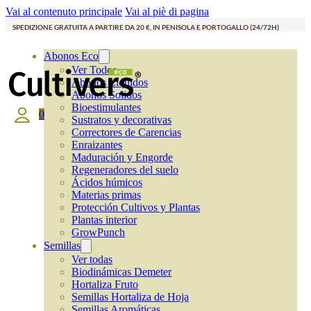
Vai al contenuto principale
Vai al piè di pagina
SPEDIZIONE GRATUITA A PARTIRE DA 20 €, IN PENISOLA E PORTOGALLO (24/72H)
Abonos Eco
Ver Todos
Abonos Líquidos
Abonos Solidos
Bioestimulantes
0
Sustratos y decorativas
Correctores de Carencias
Enraizantes
Maduración y Engorde
Regeneradores del suelo
Ácidos húmicos
Materias primas
Protección Cultivos y Plantas
Plantas interior
GrowPunch
Semillas
Ver todas
Biodinámicas Demeter
Hortaliza Fruto
Semillas Hortaliza de Hoja
Semillas Aromáticas