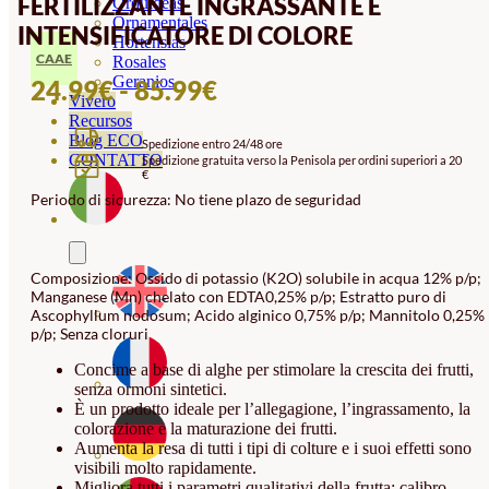
FERTILIZZANTE INGRASSANTE E
Orquideas
Ornamentales
INTENSIFICATORE DI COLORE
Hortensias
CAAE
Rosales
Geranios
FASCIA
24.99
€
-
85.99
€
Vivero
DI
Recursos
Blog ECO
Spedizione entro 24/48 ore
PREZZO:
CONTATTO
Spedizione gratuita verso la Penisola per ordini superiori a 20
€
DA
Periodo di sicurezza: No tiene plazo de seguridad
24.99€
A
85.99€
Composizione: Ossido di potassio (K2O) solubile in acqua 12% p/p;
Manganese (Mn) chelato con EDTA0,25% p/p; Estratto puro di
Ascophyllum nodosum; Acido alginico 0,75% p/p; Mannitolo 0,25%
p/p; Senza cloruri
Concime a base di alghe per stimolare la crescita dei frutti,
senza ormoni sintetici.
È un prodotto ideale per l’allegagione, l’ingrassamento, la
colorazione e la maturazione dei frutti.
Aumenta la resa di tutti i tipi di colture e i suoi effetti sono
visibili molto rapidamente.
Migliora tutti i parametri qualitativi della frutta: calibro,