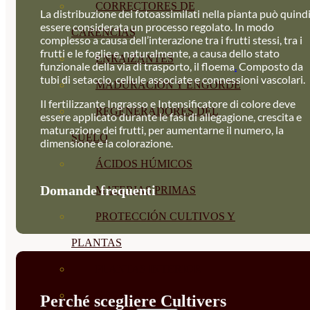
CORRECTORES DE
La distribuzione dei fotoassimilati nella pianta può quind
essere considerata un processo regolato. In modo
CARENCIAS
complesso a causa dell’interazione tra i frutti stessi, tra i
frutti e le foglie e, naturalmente, a causa dello stato
ENRAIZANTES
funzionale della via di trasporto, il floema
.
Composto da
tubi di setaccio, cellule associate e connessioni vascolari.
MADURACIÓN Y ENGORDE
Il fertilizzante Ingrasso e Intensificatore di colore deve
REGENERADORES DEL
essere applicato durante le fasi di allegagione, crescita e
maturazione dei frutti, per aumentarne il numero, la
SUELO
dimensione e la colorazione.
ÁCIDOS HÚMICOS
Domande frequenti
MATERIAS PRIMAS
PROTECCIÓN CULTIVOS Y
PLANTAS
PLANTAS INTERIOR
GROWPUNCH
Perché scegliere Cultivers