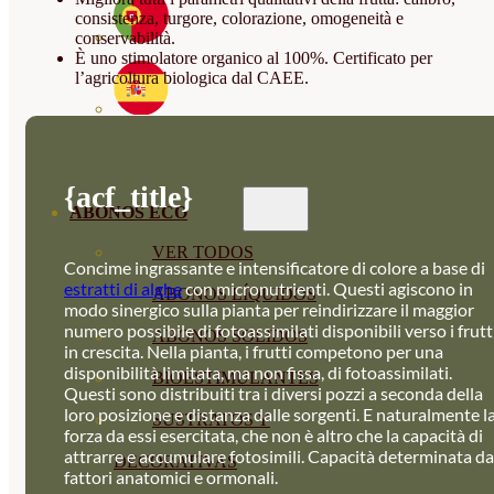
consistenza, turgore, colorazione, omogeneità e
conservabilità.
È uno stimolatore organico al 100%. Certificato per
l’agricoltura biologica dal CAEE.
{acf_title}
ABONOS ECO
VER TODOS
Concime ingrassante e intensificatore di colore a base di
estratti di alghe
con micronutrienti. Questi agiscono in
ABONOS LÍQUIDOS
modo sinergico sulla pianta per reindirizzare il maggior
numero possibile di fotoassimilati disponibili verso i frutt
ABONOS SOLIDOS
in crescita. Nella pianta, i frutti competono per una
disponibilità limitata, ma non fissa, di fotoassimilati.
BIOESTIMULANTES
Questi sono distribuiti tra i diversi pozzi a seconda della
loro posizione e distanza dalle sorgenti. E naturalmente l
SUSTRATOS Y
forza da essi esercitata, che non è altro che la capacità di
attrarre e accumulare fotosimili. Capacità determinata da
DECORATIVAS
fattori anatomici e ormonali.