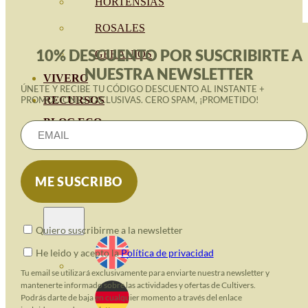
HORTENSIAS
ROSALES
10% DESCUENTO POR SUSCRIBIRTE A
GERANIOS
NUESTRA NEWSLETTER
VIVERO
ÚNETE Y RECIBE TU CÓDIGO DESCUENTO AL INSTANTE +
RECURSOS
PROMOCIONES EXCLUSIVAS. CERO SPAM, ¡PROMETIDO!
BLOG ECO
CONTACT
Quiero suscribirme a la newsletter
He leido y acepto la
Política de privacidad
Tu email se utilizará exclusivamente para enviarte nuestra newsletter y
mantenerte informado sobre las actividades y ofertas de Cultivers.
Podrás darte de baja en cualquier momento a través del enlace