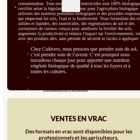
consommateur. Tous nos engrais et insecticides sont 100% biologique
SEMILLAS
certifiés selon la législation en vigueur pour l'agriculture biologique
utilisons des matières premières biologiques et des procédés responsa
VER TODAS
qui respectent les sols, l'eau et la biodiversité. Nous formulons des e
solides et liquides, des insecticides, des régénérateurs de sol et des
correcteurs de carence conçus pour améliorer la fertilité des sols,
BIODINÁMICAS DEMETER
augmenter la productivité et réduire l'impact sur l'environnement, to
avec des produits sûrs, sans période de sécurité et faciles à appliquer.
HORTALIZA FRUTO
Chez Cultivers, nous pensons que prendre soin du sol,
SEMILLAS HORTALIZA DE
c’est prendre soin de l’avenir. C’est pourquoi nous
travaillons chaque jour pour apporter une nutrition
HOJA
végétale biologique de qualité à tous les foyers et à
toutes les cultures.
SEMILLAS AROMÁTICAS
SEMILLAS FLORES
SEMILLAS FLORES
COMESTIBLES
VENTES EN VRAC
SEMILLAS TRADICIONALES
Des formats en vrac sont disponibles pour les
SEMILLAS BRASICAS
professionnels et les agriculteurs.