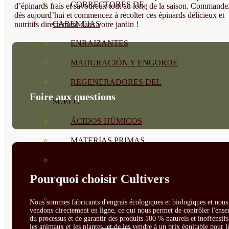
CORRECTORES DE
d’épinards frais et savoureux tout au long de la saison. Commande
dès aujourd’hui et commencez à récolter ces épinards délicieux et
CARENCIAS
nutritifs directement dans votre jardin !
ENRAIZANTES
MADURACIÓN Y ENGORDE
REGENERADORES DEL
Foire aux questions
SUELO
ÁCIDOS HÚMICOS
MATERIAS PRIMAS
PROTECCIÓN CULTIVOS Y
Pourquoi choisir Cultivers
PLANTAS
PLANTAS INTERIOR
Nous sommes fabricants d'engrais écologiques et biologiques et nous 
vendons directement en ligne, ce qui nous permet de contrôler l'ens
GROWPUNCH
du processus et de garantir des produits 100 % naturels et inoffensif
les animaux et les plantes, et de les vendre à un prix équitable pour l