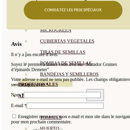
SEMILLAS RAÍZ
CONSULTEZ LES PRIX SPÉCIAUX
SEMILLAS LEGUMINOSAS
MICROGREEN
CUBIERTAS VEGETALES
Avis
TIRAS DE SEMILLAS
Il n’y a pas encore d’avis.
BOMBAS DE SEMILLAS
Soyez le premier à laisser votre avis sur “Matador Graines
d’épinards Demeter”
BANDEJAS Y SEMILLEROS
Votre adresse e-mail ne sera pas publiée.
Les champs obligatoires
PROFESIONALES
sont indiqués avec
*
Nom
*
ABONOS POR CULTIVO
E-mail
*
VER TODOS
Enregistrer mon nom, mon e-mail et mon site dans le navigat
TOMATES
pour mon prochain commentaire.
HUERTO