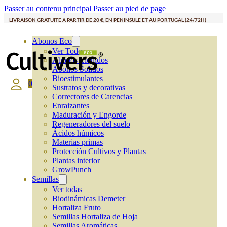
Passer au contenu principal
Passer au pied de page
LIVRAISON GRATUITE À PARTIR DE 20 €, EN PÉNINSULE ET AU PORTUGAL (24/72H)
Abonos Eco
Ver Todos
Abonos Líquidos
Abonos Solidos
Bioestimulantes
0
Sustratos y decorativas
Correctores de Carencias
Enraizantes
Maduración y Engorde
Regeneradores del suelo
Ácidos húmicos
Materias primas
Protección Cultivos y Plantas
Plantas interior
GrowPunch
Semillas
Ver todas
Biodinámicas Demeter
Hortaliza Fruto
Semillas Hortaliza de Hoja
Semillas Aromáticas