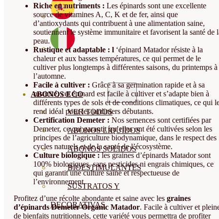
Riche en nutriments :
Les épinards sont une excellente
source de vitamines A, C, K et de fer, ainsi que
d’antioxydants qui contribuent à une alimentation saine,
soutiennent le système immunitaire et favorisent la santé de l
peau.
Rustique et adaptable : l
‘épinard Matador résiste à la
chaleur et aux basses températures, ce qui permet de le
cultiver plus longtemps à différentes saisons, du printemps à
l’automne.
Facile à cultiver :
Grâce à sa germination rapide et à sa
rusticité, cet épinard est facile à cultiver et s’adapte bien à
ABONOS ECO
différents types de sols et de conditions climatiques, ce qui l
rend idéal pour les jardiniers débutants.
VER TODOS
Certification Demeter :
Nos semences sont certifiées par
Demeter, ce qui garantit qu’elles ont été cultivées selon les
ABONOS LÍQUIDOS
principes de l’agriculture biodynamique, dans le respect des
cycles naturels et de la santé de l’écosystème.
ABONOS SOLIDOS
Culture biologique :
les graines d’épinards Matador sont
100% biologiques, sans pesticides ni engrais chimiques, ce
BIOESTIMULANTES
qui garantit une culture saine et respectueuse de
l’environnement.
SUSTRATOS Y
Profitez d’une récolte abondante et saine avec les
graines
DECORATIVAS
d’épinards Demeter Organic Matador
. Facile à cultiver et plein
de bienfaits nutritionnels, cette variété vous permettra de profiter