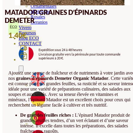
Orquideas
Ornamentales
MATADOR GRAINES D’ÉPINARDS
Hortensias
Rosales
DEMETER
Geranios
ÉCO
Vivero
Recursos
1.40
€
Blog ECO
CONTACT
Expédition sous 24 à 48 heures
Livraison gratuite vers la péninsule pour toute commande
supérieure à 20 €.
Ajoutez une source de fraîcheur et de nutriments à votre jardin ave
nos
graines d’épinards Demeter Organic Matador
. Cette variét
est connue pour ses grandes feuilles, sa rusticité et sa saveur intens
idéale pour une variété de préparations culinaires, des salades aux
soupes et aux sautés. Avec sa teneur élevée en vitamines et
minéraux, l’épinard Matador est un excellent choix pour ceux qui
recherchent un légume facile à cultiver et très nutritif.
De grandes feuilles riches :
L’épinard Matador produit de
grandes feuilles tendres, d’un vert éclatant et d’une saveur
intense. Il excelle dans toutes les préparations, des salades
fraîches aux ragoûts.