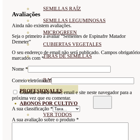
SEMILLAS RAÍZ
Avaliações
SEMILLAS LEGUMINOSAS
Ainda não existem avaliações.
MICROGREEN
Seja o primeiro a avaliar “Sementes de Espinafre Matador
Demeter”
CUBIERTAS VEGETALES
O seu endereço de email não será publicado.
Campos obrigatório
TIRAS DE SEMILLAS
marcados com
*
BOMBAS DE SEMILLAS
Nome
*
BANDEJAS Y SEMILLEROS
Correio eletrónico
*
PROFESIONALES
Guardar o meu nome, email e site neste navegador para a
próxima vez que eu comentar.
ABONOS POR CULTIVO
A sua classificação
*
VER TODOS
A sua avaliação sobre o produto
*
TOMATES
HUERTO