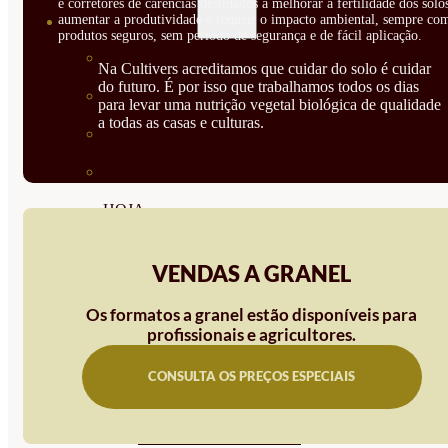
e corretores de carências destinados a melhorar a fertilidade dos solo
aumentar a produtividade e reduzir o impacto ambiental, sempre co
SEMILLAS
produtos seguros, sem período de segurança e de fácil aplicação.
VER TODAS
Na Cultivers acreditamos que cuidar do solo é cuidar
do futuro. É por isso que trabalhamos todos os dias
BIODINÁMICAS DEMETER
para levar uma nutrição vegetal biológica de qualidade
a todas as casas e culturas.
HORTALIZA FRUTO
SEMILLAS HORTALIZA DE
HOJA
SEMILLAS AROMÁTICAS
VENDAS A GRANEL
SEMILLAS FLORES
Os formatos a granel estão disponíveis para
SEMILLAS FLORES
profissionais e agricultores.
COMESTIBLES
CONSULTA OS PREÇOS ESPECIAIS
SEMILLAS TRADICIONALES
SEMILLAS BRASICAS