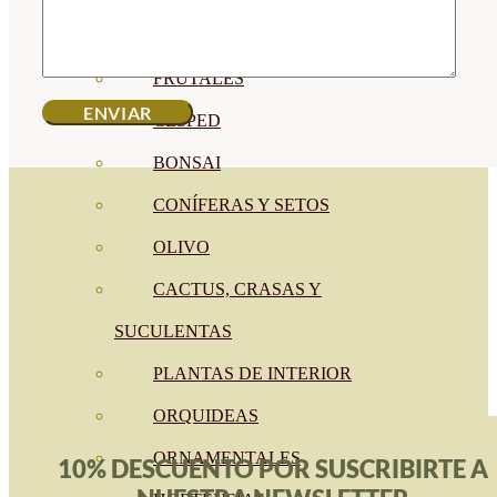
CÍTRICOS
FRUTALES
CÉSPED
BONSAI
CONÍFERAS Y SETOS
OLIVO
CACTUS, CRASAS Y
SUCULENTAS
PLANTAS DE INTERIOR
ORQUIDEAS
ORNAMENTALES
10% DESCUENTO POR SUSCRIBIRTE A