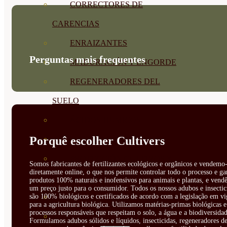
CORRECTORES DE
CARENCIAS
ENRAIZANTES
Perguntas mais frequentes
MADURACIÓN Y ENGORDE
REGENERADORES DEL
SUELO
ÁCIDOS HÚMICOS
Porquê escolher Cultivers
MATERIAS PRIMAS
PROTECCIÓN CULTIVOS Y
Somos fabricantes de fertilizantes ecológicos e orgânicos e vendemo-
diretamente online, o que nos permite controlar todo o processo e ga
PLANTAS
produtos 100% naturais e inofensivos para animais e plantas, e vendê
um preço justo para o consumidor. Todos os nossos adubos e insectic
são 100% biológicos e certificados de acordo com a legislação em vi
PLANTAS INTERIOR
para a agricultura biológica. Utilizamos matérias-primas biológicas e
processos responsáveis que respeitam o solo, a água e a biodiversidad
GROWPUNCH
Formulamos adubos sólidos e líquidos, insecticidas, regeneradores de