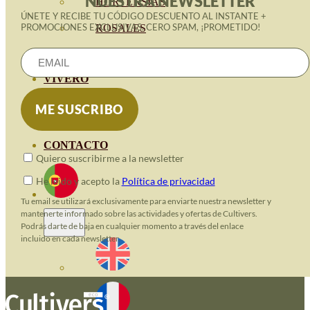
NUESTRA NEWSLETTER
HORTENSIAS
ÚNETE Y RECIBE TU CÓDIGO DESCUENTO AL INSTANTE +
PROMOCIONES EXCLUSIVAS. CERO SPAM, ¡PROMETIDO!
ROSALES
GERANIOS
VIVERO
RECURSOS
BLOGUE ECO
CONTACTO
Quiero suscribirme a la newsletter
He leido y acepto la
Política de privacidad
Tu email se utilizará exclusivamente para enviarte nuestra newsletter y
mantenerte informado sobre las actividades y ofertas de Cultivers.
Podrás darte de baja en cualquier momento a través del enlace
incluido en cada newsletter.