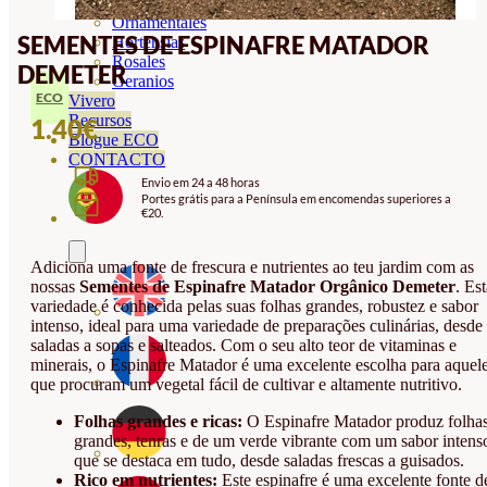
Orquideas
Ornamentales
SEMENTES DE ESPINAFRE MATADOR
Hortensias
Rosales
DEMETER
Geranios
ECO
Vivero
Recursos
1.40
€
Blogue ECO
CONTACTO
Envio em 24 a 48 horas
Portes grátis para a Península em encomendas superiores a
€20.
Adiciona uma fonte de frescura e nutrientes ao teu jardim com as
nossas
Sementes de Espinafre Matador Orgânico Demeter
. Es
variedade é conhecida pelas suas folhas grandes, robustez e sabor
intenso, ideal para uma variedade de preparações culinárias, desde
saladas a sopas e salteados. Com o seu alto teor de vitaminas e
minerais, o Espinafre Matador é uma excelente escolha para aquel
que procuram um vegetal fácil de cultivar e altamente nutritivo.
Folhas grandes e ricas:
O Espinafre Matador produz folha
grandes, tenras e de um verde vibrante com um sabor intens
que se destaca em tudo, desde saladas frescas a guisados.
Rico em nutrientes:
Este espinafre é uma excelente fonte d