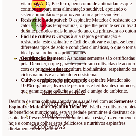
vitaminas A, C, K e ferro, bem como de antioxidantes que
contribuem para uma alimentação saudável, apoiando o
sistema imunitário e promovendo uma pele saudável.
Resistente e adaptável:
O espinafre Matador é resistente ao
calor e às baixas temperaturas, o que lhe permite ser cultiva
durante períodos mais longos do ano, da primavera ao outon
Fácil de cultivar:
Graças à sua rápida germinação e
resistência, este espinafre é fácil de cultivar e adapta-se bem
diferentes tipos de solo e condições climáticas, o que o torna
ideal para jardineiros principiantes.
Certificação Demeter:
As nossas sementes são certificadas
ABONOS ECO
pela Demeter, o que garante que foram cultivadas de acordo
com os princípios da agricultura biodinâmica, respeitando os
VER TODOS
ciclos naturais e a saúde do ecossistema.
Cultivo orgânico:
As sementes de espinafre Matador são
ABONOS LÍQUIDOS
100% orgânicas, livres de pesticidas e fertilizantes químicos,
que garante uma colheita saudável e amiga do ambiente.
ABONOS SOLIDOS
Desfruta de uma colheita abundante e saudável com as
Sementes 
BIOESTIMULANTES
Espinafre Matador Orgânico Demeter
. Fácil de cultivar e replet
de benefícios nutricionais, esta variedade permitir-te-á desfrutar de
SUSTRATOS Y
espinafres frescos e saborosos durante toda a estação - encomenda
hoje e começa a colher estes deliciosos e nutritivos espinafres
DECORATIVAS
diretamente do teu jardim!