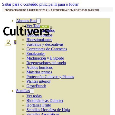
Saltar para o conteúdo principal
Ir para o footer
ENVIO GRATUITO A PARTIR DE 20 €, NA PENÍNSULA E EM PORTUGAL (24/72H)
Abonos Eco
Ver Todos
Abonos Líquidos
Abonos Solidos
Bioestimulantes
0
Sustratos y decorativas
Correctores de Carencias
Enraizantes
Maduración y Engorde
Regeneradores del suelo
Ácidos húmicos
Materias primas
Protección Cultivos y Plantas
Plantas interior
GrowPunch
Semillas
Ver todas
Biodinámicas Demeter
Hortaliza Fruto
Semillas Hortaliza de Hoja
Semillas Aromáticas