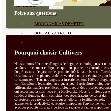
SEMILLAS
Foire aux questions
VER TODAS
BIODINÁMICAS DEMETER
HORTALIZA FRUTO
SEMILLAS HORTALIZA DE
Pourquoi choisir Cultivers
HOJA
SEMILLAS AROMÁTICAS
Nous sommes fabricants d'engrais écologiques et biologiques et nous 
vendons directement en ligne, ce qui nous permet de contrôler l'ens
SEMILLAS FLORES
du processus et de garantir des produits 100 % naturels et inoffensif
les animaux et les plantes, et de les vendre à un prix équitable pour l
consommateur. Tous nos engrais et insecticides sont 100% biologique
SEMILLAS FLORES
certifiés selon la législation en vigueur pour l'agriculture biologique
utilisons des matières premières biologiques et des procédés responsa
COMESTIBLES
qui respectent les sols, l'eau et la biodiversité. Nous formulons des e
solides et liquides, des insecticides, des régénérateurs de sol et des
SEMILLAS TRADICIONALES
correcteurs de carence conçus pour améliorer la fertilité des sols,
augmenter la productivité et réduire l'impact sur l'environnement, to
avec des produits sûrs, sans période de sécurité et faciles à appliquer.
SEMILLAS BRASICAS