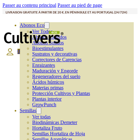
Passer au contenu principal
Passer au pied de page
LIVRAISON GRATUITE À PARTIR DE 20 €, EN PÉNINSULE ET AU PORTUGAL (24/72H)
Abonos Eco
Ver Todos
Abonos Líquidos
Abonos Solidos
Bioestimulantes
0
Sustratos y decorativas
Correctores de Carencias
Enraizantes
Maduración y Engorde
Regeneradores del suelo
Ácidos húmicos
Materias primas
Protección Cultivos y Plantas
Plantas interior
GrowPunch
Semillas
Ver todas
Biodinámicas Demeter
Hortaliza Fruto
Semillas Hortaliza de Hoja
Semillas Aromáticas