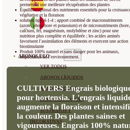
permettant une meilleure récupération des plantes
Équilibre optimal des nutriments essentiels pour la croissanc
végétative et la floraison
solution npk 4-1-4 ; apport combiné de macronutriments
(azote, phosphore et potassium) et de micronutriments (bore,
calcium, fer, magnésium, molybdène et zinc) pour une
nutrition plus complète et équilibrée ; les acides aminés
favorisent l’assimilation des éléments et exercent une action
biostimulante
Produit 100% naturel et sans danger pour les animaux,
ABONOS ECO
respectueux de l’environnement.
VER TODOS
ABONOS LÍQUIDOS
CULTIVERS Engrais biologiqu
ABONOS SOLIDOS
pour hortensia. L'engrais liquid
BIOESTIMULANTES
augmente la floraison et intensif
SUSTRATOS Y
la couleur. Des plantes saines et
DECORATIVAS
vigoureuses. Engrais 100% natu