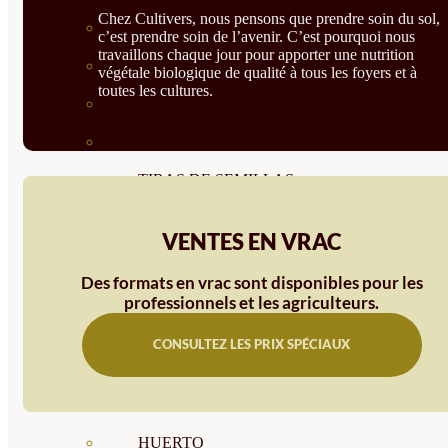
Chez Cultivers, nous pensons que prendre soin du sol,
SEMILLAS RAÍZ
c’est prendre soin de l’avenir. C’est pourquoi nous
travaillons chaque jour pour apporter une nutrition
SEMILLAS LEGUMINOSAS
végétale biologique de qualité à tous les foyers et à
toutes les cultures.
MICROGREEN
CUBIERTAS VEGETALES
TIRAS DE SEMILLAS
BOMBAS DE SEMILLAS
VENTES EN VRAC
BANDEJAS Y SEMILLEROS
Des formats en vrac sont disponibles pour les
PROFESIONALES
professionnels et les agriculteurs.
ABONOS POR CULTIVO
CONSULTEZ LES PRIX SPÉCIAUX
VER TODOS
TOMATES
HUERTO