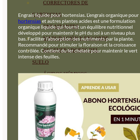
CORRECTORES DE
CARENCIAS
Engrais liquide pour hortensias. L’engrais organique pour
hortensias
et autres plantes acides est une formulation
ENRAIZANTES
organique liquide qui fournit un équilibre nutritionnel
développé pour maintenir le pH du sol à un niveau plus
MADURACIÓN Y ENGORDE
bas. Faciliter l’absorption des nutriments par la plante.
Recommandé pour stimuler la floraison et la croissance
REGENERADORES DEL
contrôlée. Contient du fer chélaté pour maintenir le vert
intense des feuilles.
SUELO
ÁCIDOS HÚMICOS
MATERIAS PRIMAS
PROTECCIÓN CULTIVOS Y
PLANTAS
PLANTAS INTERIOR
GROWPUNCH