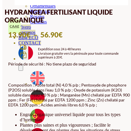
Orquideas
Ornamentales
HYDRANGEA FERTILISANT LIQUIDE
Hortensias
Rosales
ORGANIQUE
Geranios
CAAE
Vivero
Recursos
PLAGE
13.90
€
–
56.90
€
Blog ECO
DE
CONTACT
Expédition sous 24 à 48 heures
PRIX :
Livraison gratuite vers la péninsule pour toute commande
supérieure à 20 €.
13.90€
Période de sécurité : No tiene plazo de seguridad
À
56.90€
Composition : Azote total (N) 4,0 % p/p ; Pentoxyde de phosphore
(P2O5) soluble dans l'eau 1,0 % p/p ; Oxyde de potassium (K2O)
soluble dans l'eau 4,0 % p/p ; Manganèse (Mn) chélaté par EDTA 900
ppm ; Fer (Fe) chélaté par EDTA 1200 ppm ; Zinc (Zn) chélaté par
EDTA 1200 ppm ; Acides aminés libres 6,0 % p/p ;
Engrais organique universel liquide pour tous les types
d’hortensias
Plantes plus saines et plus vigoureuses ; facilite le
développement des plantes dans les situations de stress,