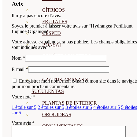
Avis
CÍTRICOS
Il n’y a pas encore d’avis.
FRUTALES
Soyez le premier à laisser votre avis sur “Hydrangea Fertilisant
Liquide Organique”
CÉSPED
Votre adresse e-mail ne sera pas publiée.
Les champs obligatoires
BONSAI
sont indiqués avec
*
CONÍFERAS Y SETOS
Nom
*
OLIVO
E-mail
*
CACTUS, CRASAS Y
Enregistrer mon nom, mon e-mail et mon site dans le navigat
pour mon prochain commentaire.
SUCULENTAS
Votre note
*
PLANTAS DE INTERIOR
1 étoile sur 5
2 étoiles sur 5
3 étoiles sur 5
4 étoiles sur 5
5 étoiles
sur 5
ORQUIDEAS
Votre avis
*
ORNAMENTALES