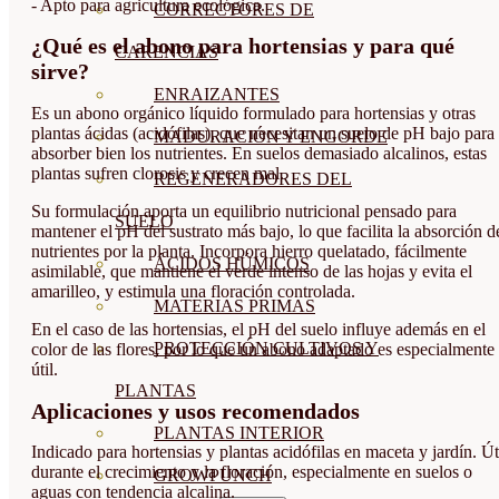
- Apto para agricultura ecológica.
CORRECTORES DE
¿Qué es el abono para hortensias y para qué
CARENCIAS
sirve?
ENRAIZANTES
Es un abono orgánico líquido formulado para hortensias y otras
plantas ácidas (acidófilas), que necesitan un suelo de pH bajo para
MADURACIÓN Y ENGORDE
absorber bien los nutrientes. En suelos demasiado alcalinos, estas
plantas sufren clorosis y crecen mal.
REGENERADORES DEL
Su formulación aporta un equilibrio nutricional pensado para
SUELO
mantener el pH del sustrato más bajo, lo que facilita la absorción d
nutrientes por la planta. Incorpora hierro quelatado, fácilmente
ÁCIDOS HÚMICOS
asimilable, que mantiene el verde intenso de las hojas y evita el
amarilleo, y estimula una floración controlada.
MATERIAS PRIMAS
En el caso de las hortensias, el pH del suelo influye además en el
PROTECCIÓN CULTIVOS Y
color de las flores, por lo que un abono adaptado es especialmente
útil.
PLANTAS
Aplicaciones y usos recomendados
PLANTAS INTERIOR
Indicado para hortensias y plantas acidófilas en maceta y jardín. Út
durante el crecimiento y la floración, especialmente en suelos o
GROWPUNCH
aguas con tendencia alcalina.