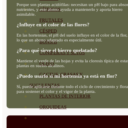
Porque son plantas acidófilas: necesitan un pH bajo para abso
CÍTRICOS
nutrientes, y este abono ayuda a mantenerlo y aporta hierro
asimilable.
FRUTALES
¿Influye en el color de las flores?
CÉSPED
En las hortensias, el pH del suelo influye en el color de la flor,
lo que un abono adaptado es especialmente útil.
BONSAI
¿Para qué sirve el hierro quelatado?
CONÍFERAS Y SETOS
Mantiene el verde de las hojas y evita la clorosis típica de esta
OLIVO
plantas en suelos alcalinos.
CACTUS, CRASAS Y
¿Puedo usarlo si mi hortensia ya está en flor?
SUCULENTAS
Sí, puede aplicarse durante todo el ciclo de crecimiento y flor
para sostener el color y el vigor de la planta.
PLANTAS DE INTERIOR
ORQUIDEAS
ORNAMENTALES