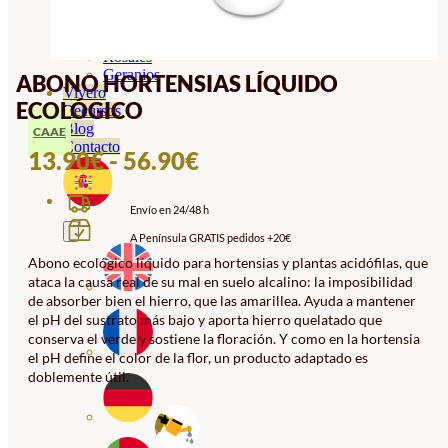
Orquideas
Ornamentales
Hortensias
Rosales
Geranios
ABONO HORTENSIAS LÍQUIDO
Vivero
ECOLÓGICO
Recursos
Blog
CAAE
Contacto
RANGO
13.90
€
-
56.90
€
DE
Envío en 24/48 h
PRECIOS:
A Península GRATIS pedidos +20€
DESDE
Abono ecológico líquido para hortensias y plantas acidófilas, que
13.90€
ataca la causa real de su mal en suelo alcalino: la imposibilidad
HASTA
de absorber bien el hierro, que las amarillea. Ayuda a mantener
el pH del sustrato más bajo y aporta hierro quelatado que
56.90€
conserva el verde y sostiene la floración. Y como en la hortensia
el pH define el color de la flor, un producto adaptado es
doblemente útil.