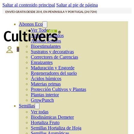
Saltar al contenido principal
Saltar al pie de página
ENVÍO GRATIS DESDE 20 €, EN PENÍNSULA Y PORTUGAL (24/72H)
Abonos Eco
Ver Todos
Abonos Líquidos
Abonos Solidos
Bioestimulantes
0
Sustratos y decorativas
Correctores de Carencias
Enraizantes
Maduración y Engorde
Regeneradores del suelo
Ácidos húmicos
Materias primas
Protección Cultivos y Plantas
Plantas interior
GrowPunch
Semillas
Ver todas
Biodinámicas Demeter
Hortaliza Fruto
Semillas Hortaliza de Hoja
Semillas Aromáticas