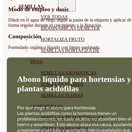
SEMILLAS
Modo de empleo y dosis
VER TODAS
Diluir en el agua de riego según la pauta de la etiqueta y aplicar de
forma regular durante el crecimiento y la floración.
BIODINÁMICAS DEMETER
Composición
HORTALIZA FRUTO
Formulado orgánico líquido con hierro quelatado.
SEMILLAS HORTALIZA DE
HOJA
SEMILLAS AROMÁTICAS
Abono líquido para hortensias y
SEMILLAS FLORES
plantas acidófilas
SEMILLAS FLORES
COMESTIBLES
Por qué elegir el abono para hortensias
Las plantas acidófilas como la hortensia tienen un
SEMILLAS TRADICIONALES
problema concreto: en suelo alcalino no absorben bien el
hierro y amarillean. Este abono ataca esa causa, ayudand
SEMILLAS BRASICAS
a mantener el pH bajo y aportando hierro quelatado que