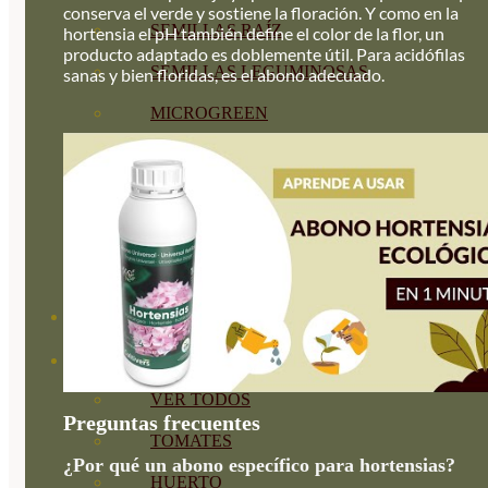
conserva el verde y sostiene la floración. Y como en la
SEMILLAS RAÍZ
hortensia el pH también define el color de la flor, un
producto adaptado es doblemente útil. Para acidófilas
SEMILLAS LEGUMINOSAS
sanas y bien floridas, es el abono adecuado.
MICROGREEN
CUBIERTAS VEGETALES
TIRAS DE SEMILLAS
BOMBAS DE SEMILLAS
BANDEJAS Y SEMILLEROS
PROFESIONALES
ABONOS POR CULTIVO
VER TODOS
Preguntas frecuentes
TOMATES
¿Por qué un abono específico para hortensias?
HUERTO