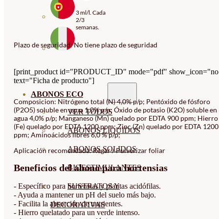
3 ml/l. Cada
2/3
semanas.
Plazo de seguridad: No tiene plazo de seguridad
[print_product id="PRODUCT_ID" mode="pdf" show_icon="no
text="Ficha de producto"]
ABONOS ECO
Composicion: Nitrógeno total (N) 4,0% p/p; Pentóxido de fósforo
(P2O5) soluble en agua 1,0% p/p; Óxido de potasio (K2O) soluble en
VER TODOS
agua 4,0% p/p; Manganeso (Mn) quelado por EDTA 900 ppm; Hierro
(Fe) quelado por EDTA 1200 ppm; Zinc (Zn) quelado por EDTA 1200
ABONOS LÍQUIDOS
ppm; Aminoácidos libres 6,0 % p/p;
ABONOS SOLIDOS
Aplicación recomendada: Regar / Pulverizar foliar
Beneficios del abono para hortensias
BIOESTIMULANTES
- Específico para hortensias y plantas acidófilas.
SUSTRATOS Y
- Ayuda a mantener un pH del suelo más bajo.
- Facilita la absorción de nutrientes.
DECORATIVAS
- Hierro quelatado para un verde intenso.