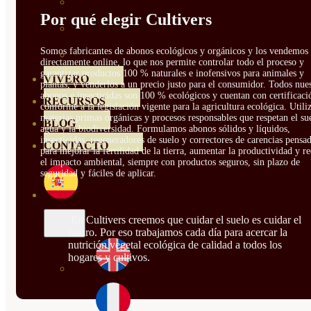
HORTENSIAS
Por qué elegir Cultivers
ROSALES
Somos fabricantes de abonos ecológicos y orgánicos y los vendemos
GERANIOS
directamente online, lo que nos permite controlar todo el proceso y
garantizar productos 100 % naturales e inofensivos para animales y
VIVERO
plantas, y venderlos a un precio justo para el consumidor. Todos nue
abonos e insecticidas son 100 % ecológicos y cuentan con certificaci
RECURSOS
conforme a la legislación vigente para la agricultura ecológica. Util
materias primas orgánicas y procesos responsables que respetan el sue
BLOG
agua y la biodiversidad. Formulamos abonos sólidos y líquidos,
insecticidas, regeneradores de suelo y correctores de carencias pensa
CONTACTO
para mejorar la fertilidad de la tierra, aumentar la productividad y r
el impacto ambiental, siempre con productos seguros, sin plazo de
seguridad y fáciles de aplicar.
En Cultivers creemos que cuidar el suelo es cuidar el
futuro. Por eso trabajamos cada día para acercar la
nutrición vegetal ecológica de calidad a todos los
hogares y cultivos.