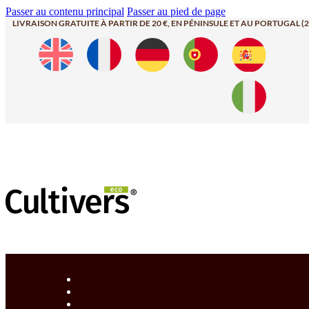
Passer au contenu principal
Passer au pied de page
LIVRAISON GRATUITE À PARTIR DE 20 €, EN PÉNINSULE ET AU PORTUGAL (