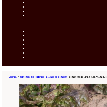
Accueil
/
Semences biologiques
/
graines de déméter
/
Semences de laitue biodynamique