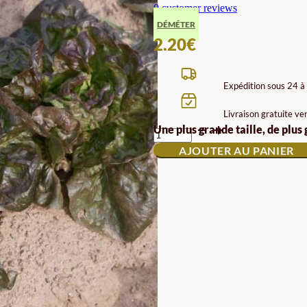
0
customer reviews
DÉMÉTER
2.20
€
Expédition sous 24 à
Livraison gratuite ve
QUANTITÉ
Une plus grande taille, de plus
DE
AJOUTER AU PANIER
SEMENCES
DE
LAITUE
BIODYNAMIQUE
PIRAT
ECO
DEMETER