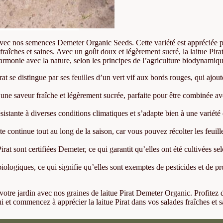
at avec nos semences Demeter Organic Seeds. Cette variété est appréciée p
 fraîches et saines. Avec un goût doux et légèrement sucré, la laitue Pirat
rmonie avec la nature, selon les principes de l’agriculture biodynamiqu
rat se distingue par ses feuilles d’un vert vif aux bords rouges, qui ajou
e une saveur fraîche et légèrement sucrée, parfaite pour être combinée av
résistante à diverses conditions climatiques et s’adapte bien à une variété 
e continue tout au long de la saison, car vous pouvez récolter les feuille
rat sont certifiées Demeter, ce qui garantit qu’elles ont été cultivées se
ogiques, ce qui signifie qu’elles sont exemptes de pesticides et de pro
 à votre jardin avec nos graines de laitue Pirat Demeter Organic. Profitez
et commencez à apprécier la laitue Pirat dans vos salades fraîches et s