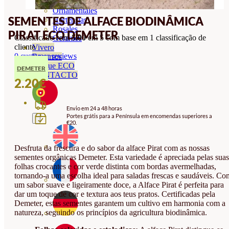
Orquideas
Ornamentales
SEMENTES DE ALFACE BIODINÂMICA
Hortensias
Rosales
PIRAT ECO DEMETER
Classificado com
5.00
em 5 com base em
1
classificação de
Geranios
cliente
Vivero
0
customer reviews
Recursos
Blogue ECO
DEMETER
CONTACTO
2.20
€
Envio em 24 a 48 horas
Portes grátis para a Península em encomendas superiores a
€20.
Desfruta da frescura e do sabor da alface Pirat com as nossas
sementes orgânicas Demeter. Esta variedade é apreciada pelas suas
folhas crocantes e cor verde distinta com bordas avermelhadas,
tornando-a uma escolha ideal para saladas frescas e saudáveis. Co
um sabor suave e ligeiramente doce, a Alface Pirat é perfeita para
dar um toque de cor e textura aos teus pratos. Certificadas pela
Demeter, estas sementes garantem um cultivo em harmonia com a
natureza, seguindo os princípios da agricultura biodinâmica.