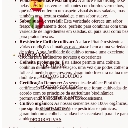
Folhas coloridas e estaladiças:
A alface Pirat distingue-se
pelas suas folhas verdes brilhantes com bordos vermelhos,
que não só conferem um aspeto visual às tuas saladas, mas
também uma textura estaladiça e um sabor suave.
Sabor suave e versátil:
Esta variedade oferece um sabor
fresco e ligeiramente doce, perfeito para combinar com uma
variedade de ingredientes em saladas, ou para usar como ba
para pratos frescos.
Resistente e fácil de cultivar:
A alface Pirat é resistente a
várias condições climáticas e adapta-se bem a uma variedad
de solos. A sua facilidade de cultivo torna-a uma excelente
ABONOS ECO
escolha para jardineiros novatos e experientes.
Colheita prolongada:
Esta alface permite uma colheita
VER TODOS
contínua durante toda a estação, uma vez que podes colher a
folhas à medida que crescem, garantindo frescura na tua me
ABONOS LÍQUIDOS
durante mais tempo.
Certificação Demeter:
As sementes de alface Pirat têm
ABONOS SOLIDOS
certificação Demeter, o que garante que foram cultivadas de
acordo com os princípios da agricultura biodinâmica,
BIOESTIMULANTES
promovendo a saúde do solo e do ecossistema.
Cultivo orgânico:
As nossas sementes são 100% orgânicas,
que significa que estão livres de pesticidas e químicos,
SUSTRATOS Y
garantindo uma colheita saudável e sustentável para ti e para
ambiente.
DECORATIVAS