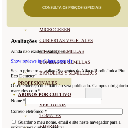
CONSULTA OS PREÇOS ESPECIAIS
SEMILLAS RAÍZ
SEMILLAS LEGUMINOSAS
MICROGREEN
Avaliações
CUBIERTAS VEGETALES
TIRAS DE SEMILLAS
Ainda não existem avaliações.
Show reviews in all languages (1)
BOMBAS DE SEMILLAS
Seja o primeiro a avaliar “Sementes de Alface Biodinâmica Pirat
BANDEJAS Y SEMILLEROS
Eco Demeter”
PROFESIONALES
O seu endereço de email não será publicado.
Campos obrigatório
marcados com
*
ABONOS POR CULTIVO
Nome
*
VER TODOS
Correio eletrónico
*
TOMATES
Guardar o meu nome, email e site neste navegador para a
HUERTO
próxima vez que eu comentar.