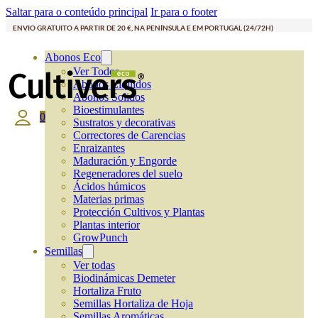
Saltar para o conteúdo principal
Ir para o footer
ENVIO GRATUITO A PARTIR DE 20 €, NA PENÍNSULA E EM PORTUGAL (24/72H)
Abonos Eco
Ver Todos
Abonos Líquidos
Abonos Solidos
Bioestimulantes
0
Sustratos y decorativas
Correctores de Carencias
Enraizantes
Maduración y Engorde
Regeneradores del suelo
Ácidos húmicos
Materias primas
Protección Cultivos y Plantas
Plantas interior
GrowPunch
Semillas
Ver todas
Biodinámicas Demeter
Hortaliza Fruto
Semillas Hortaliza de Hoja
Semillas Aromáticas