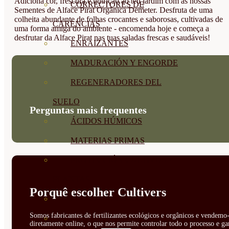
Adiciona cor, frescura e nutrição ao teu jardim com as nossas
CORRECTORES DE
Sementes de Alface Pirat Orgânica Demeter. Desfruta de uma
colheita abundante de folhas crocantes e saborosas, cultivadas de
CARENCIAS
uma forma amiga do ambiente - encomenda hoje e começa a
desfrutar da Alface Pirat nas tuas saladas frescas e saudáveis!
ENRAIZANTES
MADURACIÓN Y ENGORDE
REGENERADORES DEL
SUELO
Perguntas mais frequentes
ÁCIDOS HÚMICOS
MATERIAS PRIMAS
PROTECCIÓN CULTIVOS Y
PLANTAS
Porquê escolher Cultivers
PLANTAS INTERIOR
Somos fabricantes de fertilizantes ecológicos e orgânicos e vendemo-
GROWPUNCH
diretamente online, o que nos permite controlar todo o processo e ga