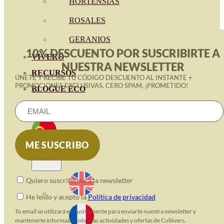
HORTENSIAS
ROSALES
GERANIOS
10% DESCUENTO POR SUSCRIBIRTE A
VIVERO
NUESTRA NEWSLETTER
RECURSOS
ÚNETE Y RECIBE TU CÓDIGO DESCUENTO AL INSTANTE +
PROMOCIONES EXCLUSIVAS. CERO SPAM, ¡PROMETIDO!
BLOGUE ECO
CONTACTO
Quiero suscribirme a la newsletter
He leido y acepto la
Política de privacidad
Tu email se utilizará exclusivamente para enviarte nuestra newsletter y
mantenerte informado sobre las actividades y ofertas de Cultivers.