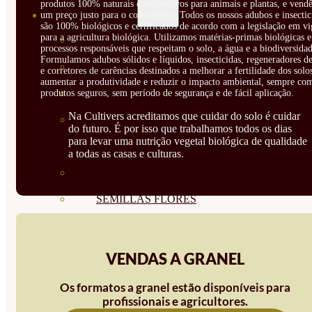
produtos 100% naturais e inofensivos para animais e plantas, e vendê
SEMILLAS
um preço justo para o consumidor. Todos os nossos adubos e insectic
são 100% biológicos e certificados de acordo com a legislação em vi
para a agricultura biológica. Utilizamos matérias-primas biológicas e
VER TODAS
processos responsáveis que respeitam o solo, a água e a biodiversidad
Formulamos adubos sólidos e líquidos, insecticidas, regeneradores de
BIODINÁMICAS DEMETER
e corretores de carências destinados a melhorar a fertilidade dos solo
aumentar a produtividade e reduzir o impacto ambiental, sempre co
HORTALIZA FRUTO
produtos seguros, sem período de segurança e de fácil aplicação.
Na Cultivers acreditamos que cuidar do solo é cuidar
SEMILLAS HORTALIZA DE
do futuro. É por isso que trabalhamos todos os dias
para levar uma nutrição vegetal biológica de qualidade
HOJA
a todas as casas e culturas.
SEMILLAS AROMÁTICAS
SEMILLAS FLORES
SEMILLAS FLORES
COMESTIBLES
VENDAS A GRANEL
SEMILLAS TRADICIONALES
Os formatos a granel estão disponíveis para
profissionais e agricultores.
SEMILLAS BRASICAS