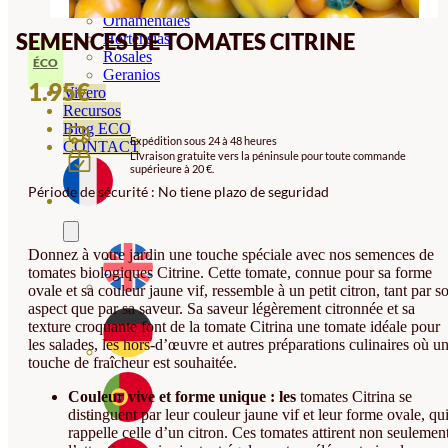
Orquideas
Ornamentales
SEMENCES DE TOMATES CITRINE
Hortensias
Rosales
ÉCO
Geranios
1.95
€
Vivero
Recursos
Blog ECO
Expédition sous 24 à 48 heures
CONTACT
Livraison gratuite vers la péninsule pour toute commande
supérieure à 20 €.
Période de sécurité : No tiene plazo de seguridad
Donnez à votre jardin une touche spéciale avec nos semences de
tomates biologiques Citrine. Cette tomate, connue pour sa forme
ovale et sa couleur jaune vif, ressemble à un petit citron, tant par s
aspect que par sa saveur. Sa saveur légèrement citronnée et sa
texture croquante font de la tomate Citrina une tomate idéale pour
les salades, les hors-d’œuvre et autres préparations culinaires où u
touche de fraîcheur est souhaitée.
Couleur vive et forme unique : les
tomates Citrina se
distinguent par leur couleur jaune vif et leur forme ovale, qu
rappelle celle d’un citron. Ces tomates attirent non seulemen