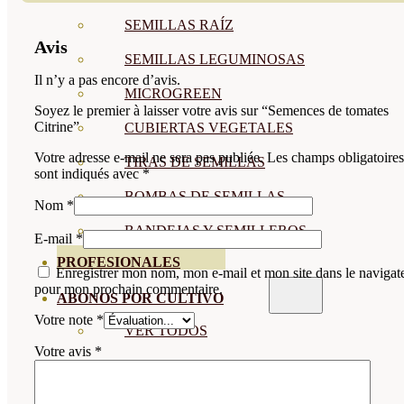
SEMILLAS RAÍZ
Avis
SEMILLAS LEGUMINOSAS
Il n’y a pas encore d’avis.
MICROGREEN
Soyez le premier à laisser votre avis sur “Semences de tomates
Citrine”
CUBIERTAS VEGETALES
Votre adresse e-mail ne sera pas publiée.
Les champs obligatoires
TIRAS DE SEMILLAS
sont indiqués avec
*
BOMBAS DE SEMILLAS
Nom
*
BANDEJAS Y SEMILLEROS
E-mail
*
PROFESIONALES
Enregistrer mon nom, mon e-mail et mon site dans le navigat
pour mon prochain commentaire.
ABONOS POR CULTIVO
Votre note
*
VER TODOS
Votre avis
*
TOMATES
HUERTO