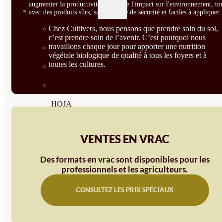
augmenter la productivité et réduire l'impact sur l'environnement, to
SEMILLAS
avec des produits sûrs, sans période de sécurité et faciles à appliquer.
Chez Cultivers, nous pensons que prendre soin du sol,
VER TODAS
c’est prendre soin de l’avenir. C’est pourquoi nous
travaillons chaque jour pour apporter une nutrition
BIODINÁMICAS DEMETER
végétale biologique de qualité à tous les foyers et à
toutes les cultures.
HORTALIZA FRUTO
SEMILLAS HORTALIZA DE
HOJA
SEMILLAS AROMÁTICAS
VENTES EN VRAC
SEMILLAS FLORES
Des formats en vrac sont disponibles pour les
SEMILLAS FLORES
professionnels et les agriculteurs.
COMESTIBLES
CONSULTEZ LES PRIX SPÉCIAUX
SEMILLAS TRADICIONALES
SEMILLAS BRASICAS