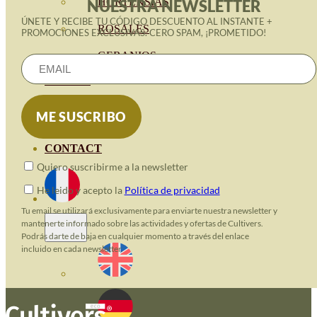
HORTENSIAS
NUESTRA NEWSLETTER
ÚNETE Y RECIBE TU CÓDIGO DESCUENTO AL INSTANTE +
ROSALES
PROMOCIONES EXCLUSIVAS. CERO SPAM, ¡PROMETIDO!
GERANIOS
VIVERO
RECURSOS
BLOG ECO
CONTACT
Quiero suscribirme a la newsletter
He leido y acepto la
Política de privacidad
Tu email se utilizará exclusivamente para enviarte nuestra newsletter y
mantenerte informado sobre las actividades y ofertas de Cultivers.
Podrás darte de baja en cualquier momento a través del enlace
incluido en cada newsletter.