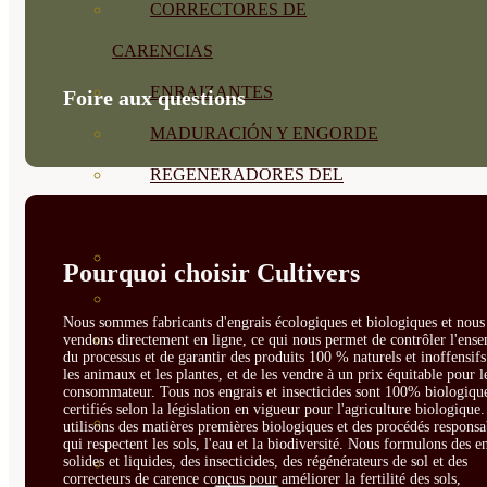
CORRECTORES DE
CARENCIAS
ENRAIZANTES
Foire aux questions
MADURACIÓN Y ENGORDE
REGENERADORES DEL
SUELO
ÁCIDOS HÚMICOS
Pourquoi choisir Cultivers
MATERIAS PRIMAS
Nous sommes fabricants d'engrais écologiques et biologiques et nous 
PROTECCIÓN CULTIVOS Y
vendons directement en ligne, ce qui nous permet de contrôler l'ens
du processus et de garantir des produits 100 % naturels et inoffensif
les animaux et les plantes, et de les vendre à un prix équitable pour l
PLANTAS
consommateur. Tous nos engrais et insecticides sont 100% biologique
certifiés selon la législation en vigueur pour l'agriculture biologique
PLANTAS INTERIOR
utilisons des matières premières biologiques et des procédés responsa
qui respectent les sols, l'eau et la biodiversité. Nous formulons des e
solides et liquides, des insecticides, des régénérateurs de sol et des
GROWPUNCH
correcteurs de carence conçus pour améliorer la fertilité des sols,