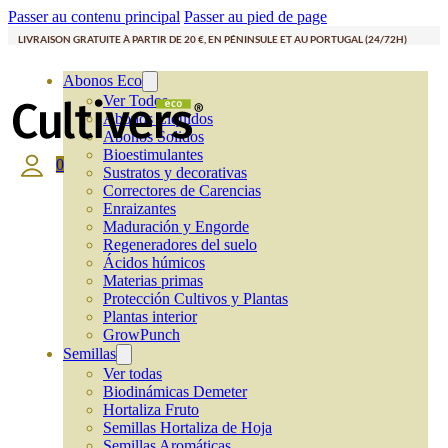
Passer au contenu principal
Passer au pied de page
LIVRAISON GRATUITE À PARTIR DE 20 €, EN PÉNINSULE ET AU PORTUGAL (24/72H)
Abonos Eco
Ver Todos
Abonos Líquidos
Abonos Solidos
Bioestimulantes
0
Sustratos y decorativas
Correctores de Carencias
Enraizantes
Maduración y Engorde
Regeneradores del suelo
Ácidos húmicos
Materias primas
Protección Cultivos y Plantas
Plantas interior
GrowPunch
Semillas
Ver todas
Biodinámicas Demeter
Hortaliza Fruto
Semillas Hortaliza de Hoja
Semillas Aromáticas