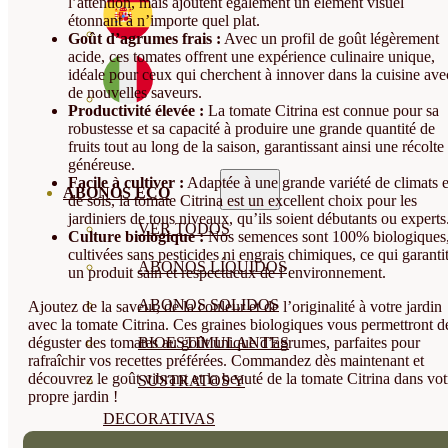
l’attention, mais ajoutent également un élément visuel
étonnant à n’importe quel plat.
Goût d’agrumes frais :
Avec un profil de goût légèrement
acide, ces tomates offrent une expérience culinaire unique,
idéale pour ceux qui cherchent à innover dans la cuisine ave
de nouvelles saveurs.
Productivité élevée :
La tomate Citrina est connue pour sa
robustesse et sa capacité à produire une grande quantité de
fruits tout au long de la saison, garantissant ainsi une récolte
généreuse.
Facile à cultiver :
Adaptée à une grande variété de climats e
ABONOS ECO
de sols, la tomate Citrina est un excellent choix pour les
jardiniers de tous niveaux, qu’ils soient débutants ou experts
VER TODOS
Culture biologique :
Nos semences sont 100% biologiques
cultivées sans pesticides ni engrais chimiques, ce qui garanti
ABONOS LÍQUIDOS
un produit sain et respectueux de l’environnement.
ABONOS SOLIDOS
Ajoutez de la saveur, de la couleur et de l’originalité à votre jardin
avec la tomate Citrina. Ces graines biologiques vous permettront d
déguster des tomates au goût unique d’agrumes, parfaites pour
BIOESTIMULANTES
rafraîchir vos recettes préférées. Commandez dès maintenant et
découvrez le goût vibrant et la beauté de la tomate Citrina dans vot
SUSTRATOS Y
propre jardin !
DECORATIVAS