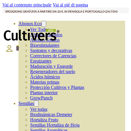
Vai al contenuto principale
Vai al piè di pagina
SPEDIZIONE GRATUITA A PARTIRE DA 20 €, IN PENISOLA E PORTOGALLO (24/72H)
Abonos Eco
Ver Todos
Abonos Líquidos
Abonos Solidos
Bioestimulantes
0
Sustratos y decorativas
Correctores de Carencias
Enraizantes
Maduración y Engorde
Regeneradores del suelo
Ácidos húmicos
Materias primas
Protección Cultivos y Plantas
Plantas interior
GrowPunch
Semillas
Ver todas
Biodinámicas Demeter
Hortaliza Fruto
Semillas Hortaliza de Hoja
Semillas Aromáticas