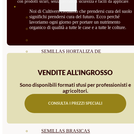
con prodotti sicuri, senza periodi di sicurezza e facili da applicare.
SEMILLAS
Noi di Cultivers crediamo che prendersi cura del suolo
significhi prendersi cura del futuro. Ecco perché
VER TODAS
lavoriamo ogni giorno per portare un nutrimento
organico di qualità a tutte le case e a tutte le colture.
BIODINÁMICAS DEMETER
HORTALIZA FRUTO
SEMILLAS HORTALIZA DE
HOJA
VENDITE ALL'INGROSSO
SEMILLAS AROMÁTICAS
Sono disponibili formati sfusi per professionisti e
SEMILLAS FLORES
agricoltori.
SEMILLAS FLORES
CONSULTA I PREZZI SPECIALI
COMESTIBLES
SEMILLAS TRADICIONALES
SEMILLAS BRASICAS