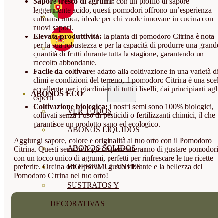
Sapore fresco di agrumi:
con un profilo di sapore
leggermente acido, questi pomodori offrono un’esperienza
culinaria unica, ideale per chi vuole innovare in cucina con
nuovi sapori.
Elevata produttività:
la pianta di pomodoro Citrina è nota
per la sua robustezza e per la capacità di produrre una grand
quantità di frutti durante tutta la stagione, garantendo un
raccolto abbondante.
Facile da coltivare:
adatto alla coltivazione in una varietà d
climi e condizioni del terreno, il pomodoro Citrina è una scel
eccellente per i giardinieri di tutti i livelli, dai principianti agl
ABONOS ECO
esperti.
Coltivazione biologica:
i nostri semi sono 100% biologici,
VER TODOS
coltivati senza l’uso di pesticidi o fertilizzanti chimici, il che
garantisce un prodotto sano ed ecologico.
ABONOS LÍQUIDOS
Aggiungi sapore, colore e originalità al tuo orto con il Pomodoro
ABONOS SOLIDOS
Citrina. Questi semi biologici ti permetteranno di gustare pomodori
con un tocco unico di agrumi, perfetti per rinfrescare le tue ricette
preferite. Ordina ora e prova il gusto vibrante e la bellezza del
BIOESTIMULANTES
Pomodoro Citrina nel tuo orto!
SUSTRATOS Y
DECORATIVAS