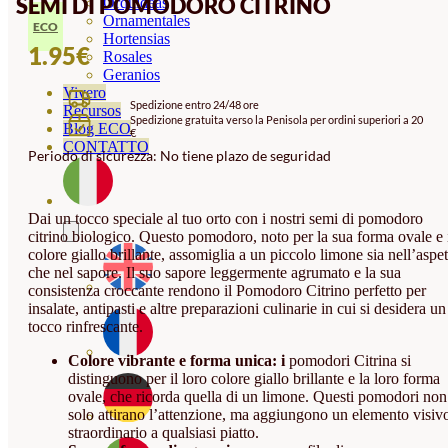
SEMI DI POMODORO CITRINO
Orquideas
Ornamentales
ECO
Hortensias
1.95
€
Rosales
Geranios
Vivero
Spedizione entro 24/48 ore
Recursos
Spedizione gratuita verso la Penisola per ordini superiori a 20
Blog ECO
€
CONTATTO
Periodo di sicurezza: No tiene plazo de seguridad
Dai un tocco speciale al tuo orto con i nostri semi di pomodoro
citrino biologico. Questo pomodoro, noto per la sua forma ovale e 
colore giallo brillante, assomiglia a un piccolo limone sia nell’aspet
che nel sapore. Il suo sapore leggermente agrumato e la sua
consistenza croccante rendono il Pomodoro Citrino perfetto per
insalate, antipasti e altre preparazioni culinarie in cui si desidera un
tocco rinfrescante.
Colore vibrante e forma unica: i
pomodori Citrina si
distinguono per il loro colore giallo brillante e la loro forma
ovale, che ricorda quella di un limone. Questi pomodori non
solo attirano l’attenzione, ma aggiungono un elemento visiv
straordinario a qualsiasi piatto.