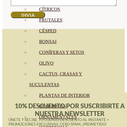
CÍTRICOS
FRUTALES
CÉSPED
BONSAI
CONÍFERAS Y SETOS
OLIVO
CACTUS, CRASAS Y
SUCULENTAS
PLANTAS DE INTERIOR
10% DESCUENTO POR SUSCRIBIRTE A
ORQUIDEAS
NUESTRA NEWSLETTER
ORNAMENTALES
ÚNETE Y RECIBE TU CÓDIGO DESCUENTO AL INSTANTE +
PROMOCIONES EXCLUSIVAS. CERO SPAM, ¡PROMETIDO!