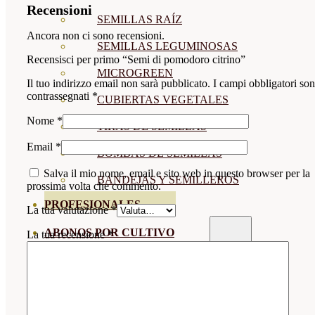
Recensioni
SEMILLAS RAÍZ
Ancora non ci sono recensioni.
SEMILLAS LEGUMINOSAS
Recensisci per primo “Semi di pomodoro citrino”
MICROGREEN
Il tuo indirizzo email non sarà pubblicato.
I campi obbligatori so
contrassegnati
*
CUBIERTAS VEGETALES
Nome
*
TIRAS DE SEMILLAS
Email
*
BOMBAS DE SEMILLAS
Salva il mio nome, email e sito web in questo browser per la
BANDEJAS Y SEMILLEROS
prossima volta che commento.
PROFESIONALES
La tua valutazione
*
ABONOS POR CULTIVO
La tua recensione
*
VER TODOS
TOMATES
HUERTO