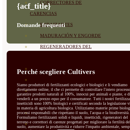
CORRECTORES DE
{acf_title}
CARENCIAS
Domande frequenti
ENRAIZANTES
MADURACIÓN Y ENGORDE
REGENERADORES DEL
SUELO
ÁCIDOS HÚMICOS
Perché scegliere Cultivers
MATERIAS PRIMAS
Siamo produttori di fertilizzanti ecologici e biologici e li vendiamo
direttamente online, il che ci permette di controllare l'intero processo
PROTECCIÓN CULTIVOS Y
garantire prodotti naturali al 100%, innocui per animali e piante, e d
venderli a un prezzo equo per il consumatore. Tutti i nostri fertilizza
PLANTAS
insetticidi sono 100% biologici e certificati secondo la legislazione v
in materia di agricoltura biologica. Utilizziamo materie prime biolog
PLANTAS INTERIOR
processi responsabili che rispettano il suolo, l'acqua e la biodiversità.
Formuliamo fertilizzanti solidi e liquidi, insetticidi, rigeneratori del
terreno e correttori di carenze progettati per migliorare la fertilità de
GROWPUNCH
suolo, aumentare la produttività e ridurre l'impatto ambientale, semp