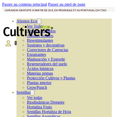
Passer au contenu principal
Passer au pied de page
LIVRAISON GRATUITE À PARTIR DE 20 €, EN PÉNINSULE ET AU PORTUGAL (24/72H)
Abonos Eco
Ver Todos
Abonos Líquidos
Abonos Solidos
Bioestimulantes
0
Sustratos y decorativas
Correctores de Carencias
Enraizantes
Maduración y Engorde
Regeneradores del suelo
Ácidos húmicos
Materias primas
Protección Cultivos y Plantas
Plantas interior
GrowPunch
Semillas
Ver todas
Biodinámicas Demeter
Hortaliza Fruto
Semillas Hortaliza de Hoja
Semillas Aromáticas