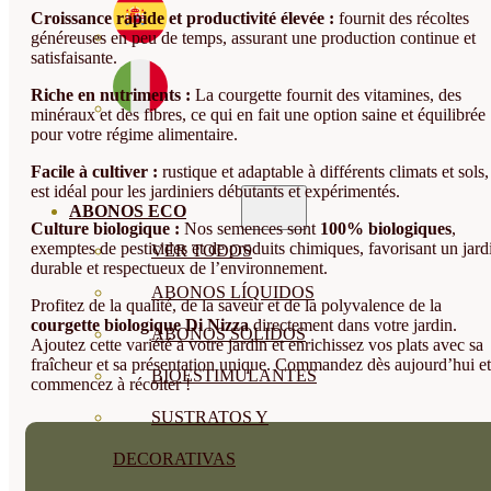
Croissance rapide et productivité élevée :
fournit des récoltes
généreuses en peu de temps, assurant une production continue et
satisfaisante.
Riche en nutriments :
La courgette fournit des vitamines, des
minéraux et des fibres, ce qui en fait une option saine et équilibrée
pour votre régime alimentaire.
Facile à cultiver :
rustique et adaptable à différents climats et sols, 
est idéal pour les jardiniers débutants et expérimentés.
ABONOS ECO
Culture biologique :
Nos semences sont
100% biologiques
,
exemptes de pesticides et de produits chimiques, favorisant un jard
VER TODOS
durable et respectueux de l’environnement.
ABONOS LÍQUIDOS
Profitez de la qualité, de la saveur et de la polyvalence de la
courgette biologique Di Nizza
directement dans votre jardin.
ABONOS SOLIDOS
Ajoutez cette variété à votre jardin et enrichissez vos plats avec sa
fraîcheur et sa présentation unique. Commandez dès aujourd’hui et
BIOESTIMULANTES
commencez à récolter !
SUSTRATOS Y
DECORATIVAS