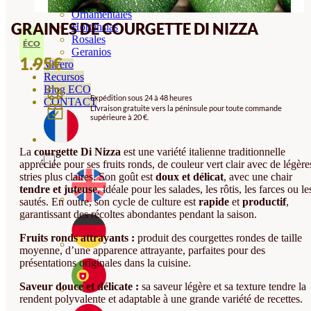
Orquideas
Ornamentales
GRAINES DE COURGETTE DI NIZZA
Hortensias
Rosales
ÉCO
Geranios
1.95
€
Vivero
Recursos
Blog ECO
Expédition sous 24 à 48 heures
CONTACT
Livraison gratuite vers la péninsule pour toute commande
supérieure à 20 €.
La
courgette Di Nizza
est une variété italienne traditionnelle
appréciée pour ses fruits ronds, de couleur vert clair avec de légère
stries plus claires. Son goût est
doux et délicat
, avec une chair
tendre et juteuse
, idéale pour les salades, les rôtis, les farces ou le
sautés. En outre, son cycle de culture est
rapide
et
productif
,
garantissant des récoltes abondantes pendant la saison.
Fruits ronds attrayants :
produit des courgettes rondes de taille
moyenne, d’une apparence attrayante, parfaites pour des
présentations originales dans la cuisine.
Saveur douce et délicate :
sa saveur légère et sa texture tendre la
rendent polyvalente et adaptable à une grande variété de recettes.