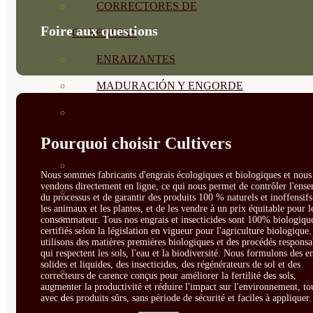
CORRECTORES DE
Foire aux questions
CARENCIAS
ENRAIZANTES
MADURACIÓN Y ENGORDE
REGENERADORES DEL
SUELO
Pourquoi choisir Cultivers
ÁCIDOS HÚMICOS
Nous sommes fabricants d'engrais écologiques et biologiques et nous 
vendons directement en ligne, ce qui nous permet de contrôler l'ens
MATERIAS PRIMAS
du processus et de garantir des produits 100 % naturels et inoffensif
les animaux et les plantes, et de les vendre à un prix équitable pour l
PROTECCIÓN CULTIVOS Y
consommateur. Tous nos engrais et insecticides sont 100% biologique
certifiés selon la législation en vigueur pour l'agriculture biologique
utilisons des matières premières biologiques et des procédés responsa
PLANTAS
qui respectent les sols, l'eau et la biodiversité. Nous formulons des e
solides et liquides, des insecticides, des régénérateurs de sol et des
PLANTAS INTERIOR
correcteurs de carence conçus pour améliorer la fertilité des sols,
augmenter la productivité et réduire l'impact sur l'environnement, to
GROWPUNCH
avec des produits sûrs, sans période de sécurité et faciles à appliquer.