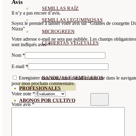
Avis
SEMILLAS RAÍZ
Il n’y a pas encore d’avis.
SEMILLAS LEGUMINOSAS
Soyez le premier à laisser votre avis sur “Graines de courgette Di
Nizza”
MICROGREEN
Votre adresse e-mail ne sera pas publiée.
Les champs obligatoires
CUBIERTAS VEGETALES
sont indiqués avec
*
TIRAS DE SEMILLAS
Nom
*
BOMBAS DE SEMILLAS
E-mail
*
BANDEJAS Y SEMILLEROS
Enregistrer mon nom, mon e-mail et mon site dans le navigat
pour mon prochain commentaire.
PROFESIONALES
Votre note
*
ABONOS POR CULTIVO
Votre avis
*
VER TODOS
TOMATES
HUERTO