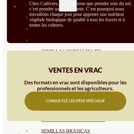
Chez Cultivers, nous pensons que prendre soin du sol,
SEMILLAS
c’est prendre soin de l’avenir. C’est pourquoi nous
travaillons chaque jour pour apporter une nutrition
VER TODAS
végétale biologique de qualité à tous les foyers et à
toutes les cultures.
BIODINÁMICAS DEMETER
HORTALIZA FRUTO
SEMILLAS HORTALIZA DE
HOJA
VENTES EN VRAC
SEMILLAS AROMÁTICAS
Des formats en vrac sont disponibles pour les
SEMILLAS FLORES
professionnels et les agriculteurs.
SEMILLAS FLORES
CONSULTEZ LES PRIX SPÉCIAUX
COMESTIBLES
SEMILLAS TRADICIONALES
SEMILLAS BRASICAS