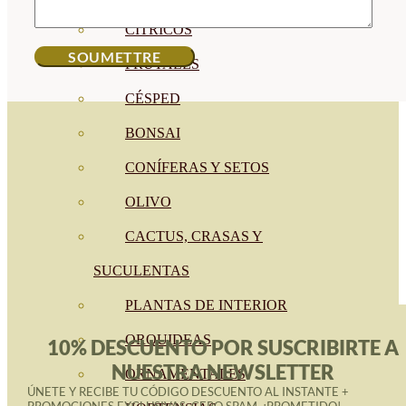
CÍTRICOS
FRUTALES
CÉSPED
BONSAI
CONÍFERAS Y SETOS
OLIVO
CACTUS, CRASAS Y
SUCULENTAS
PLANTAS DE INTERIOR
ORQUIDEAS
10% DESCUENTO POR SUSCRIBIRTE A
NUESTRA NEWSLETTER
ORNAMENTALES
ÚNETE Y RECIBE TU CÓDIGO DESCUENTO AL INSTANTE +