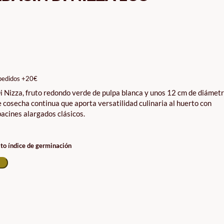
pedidos +20€
i Nizza, fruto redondo verde de pulpa blanca y unos 12 cm de diámetr
e cosecha continua que aporta versatilidad culinaria al huerto con
bacines alargados clásicos.
lto índice de germinación