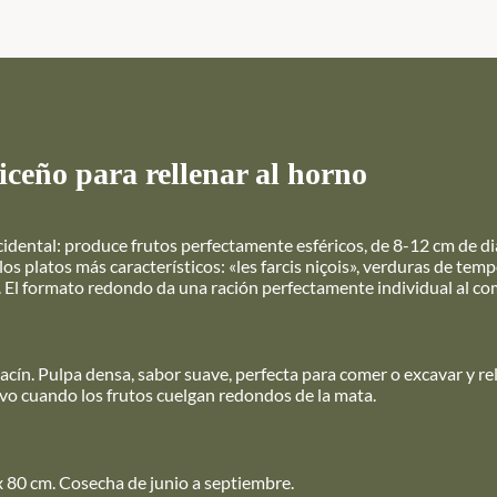
iceño para rellenar al horno
cidental: produce frutos perfectamente esféricos, de 8-12 cm de d
 los platos más característicos: «les farcis niçois», verduras de tem
a. El formato redondo da una ración perfectamente individual al co
acín. Pulpa densa, sabor suave, perfecta para comer o excavar y rel
ivo cuando los frutos cuelgan redondos de la mata.
x 80 cm. Cosecha de junio a septiembre.