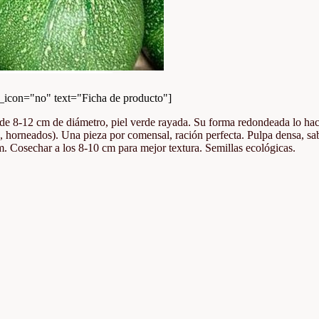
con="no" text="Ficha de producto"]
e 8-12 cm de diámetro, piel verde rayada. Su forma redondeada lo hace i
o, horneados). Una pieza por comensal, ración perfecta. Pulpa densa, sa
m. Cosechar a los 8-10 cm para mejor textura. Semillas ecológicas.