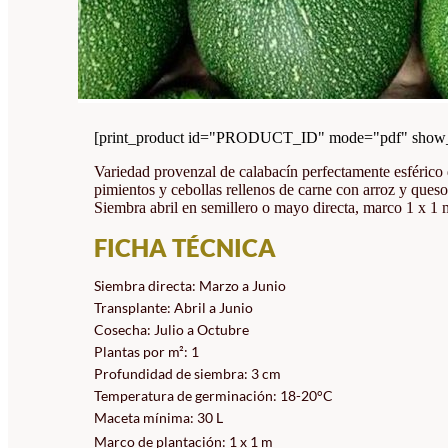
[print_product id="PRODUCT_ID" mode="pdf" show_i
Variedad provenzal de calabacín perfectamente esférico d
pimientos y cebollas rellenos de carne con arroz y ques
Siembra abril en semillero o mayo directa, marco 1 x 1 
FICHA TÉCNICA
Siembra directa: Marzo a Junio
Transplante: Abril a Junio
Cosecha: Julio a Octubre
Plantas por m²: 1
Profundidad de siembra: 3 cm
Temperatura de germinación: 18-20°C
Maceta mínima: 30 L
Marco de plantación: 1 x 1 m