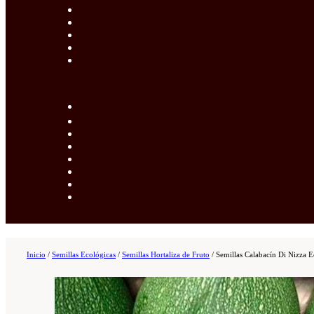
Inicio
/
Semillas Ecológicas
/
Semillas Hortaliza de Fruto
/
Semillas Calabacín Di Nizza 