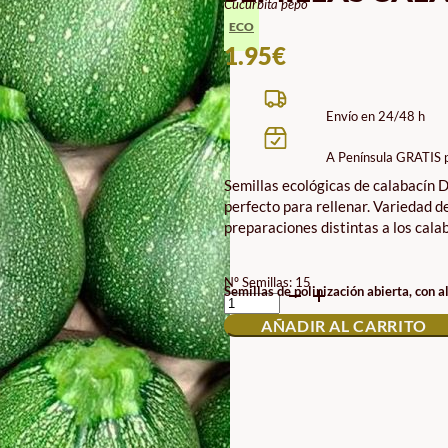
Cucurbita pepo
ECO
1.95
€
Envío en 24/48 h
A Península GRATIS 
Semillas ecológicas de calabacín D
perfecto para rellenar. Variedad d
preparaciones distintas a los cala
Nº Semillas: 15
SEMILLAS
Semillas de polinización abierta, con a
CALABACÍN
AÑADIR AL CARRITO
DI
NIZZA
ECO
CANTIDAD