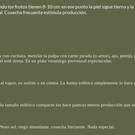
do los frutos tienen 8-10 cm: en ese punto la piel sigue tierna y la 
eal. Cosecha frecuente estimula producción.
a con cuchara, mezclar la pulpa con carne picada (o arroz), ajo, perejil
l esté tierna. Es un plato veraniego provenzal espectacular.
, al vapor, en sofrito o en crema. La forma esférica simplemente lo hac
u tamaño esférico compacto los hace parecer menos producción que un ca
Pleno sol, riego abundante, cosecha frecuente. Nada especial.