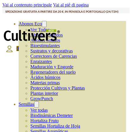
Vai al contenuto principale
Vai al piè di pagina
SPEDIZIONE GRATUITA A PARTIRE DA 20 €, IN PENISOLA E PORTOGALLO (24/72H)
Abonos Eco
Ver Todos
Abonos Líquidos
Abonos Solidos
Bioestimulantes
0
Sustratos y decorativas
Correctores de Carencias
Enraizantes
Maduración y Engorde
Regeneradores del suelo
Ácidos húmicos
Materias primas
Protección Cultivos y Plantas
Plantas interior
GrowPunch
Semillas
Ver todas
Biodinámicas Demeter
Hortaliza Fruto
Semillas Hortaliza de Hoja
Semillas Aromáticas