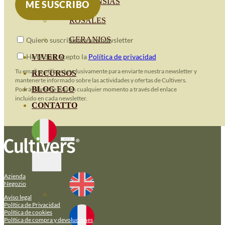
HORTENSIAS
ROSALES
GERANIOS
Quiero suscribirme a la newsletter
He leido y acepto la
Política de privacidad
VIVERO
Tu email se utilizará exclusivamente para enviarte nuestra newsletter y
RECURSOS
mantenerte informado sobre las actividades y ofertas de Cultivers.
BLOG ECO
Podrás darte de baja en cualquier momento a través del enlace
incluido en cada newsletter.
CONTATTO
Azienda
Negozio
Aviso legal
Política de Privacidad
Política de cookies
Política de compra y devoluciones