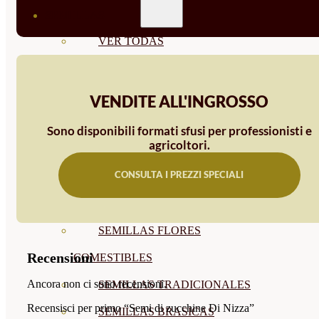
SEMILLAS
VER TODAS
BIODINÁMICAS DEMETER
HORTALIZA FRUTO
VENDITE ALL'INGROSSO
SEMILLAS HORTALIZA DE
Sono disponibili formati sfusi per professionisti e
agricoltori.
HOJA
CONSULTA I PREZZI SPECIALI
SEMILLAS AROMÁTICAS
SEMILLAS FLORES
SEMILLAS FLORES
Recensioni
COMESTIBLES
Ancora non ci sono recensioni.
SEMILLAS TRADICIONALES
Recensisci per primo “Semi di zucchine Di Nizza”
SEMILLAS BRASICAS