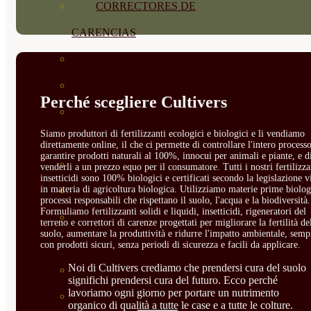
CORRECTORES DE
CARENCIAS
ENRAIZANTES
MADURACIÓN Y ENGORDE
Perché scegliere Cultivers
REGENERADORES DEL
Siamo produttori di fertilizzanti ecologici e biologici e li vendiamo
SUELO
direttamente online, il che ci permette di controllare l'intero processo
garantire prodotti naturali al 100%, innocui per animali e piante, e d
ÁCIDOS HÚMICOS
venderli a un prezzo equo per il consumatore. Tutti i nostri fertilizza
insetticidi sono 100% biologici e certificati secondo la legislazione v
in materia di agricoltura biologica. Utilizziamo materie prime biolog
MATERIAS PRIMAS
processi responsabili che rispettano il suolo, l'acqua e la biodiversità.
Formuliamo fertilizzanti solidi e liquidi, insetticidi, rigeneratori del
PROTECCIÓN CULTIVOS Y
terreno e correttori di carenze progettati per migliorare la fertilità de
suolo, aumentare la produttività e ridurre l'impatto ambientale, semp
PLANTAS
con prodotti sicuri, senza periodi di sicurezza e facili da applicare.
Noi di Cultivers crediamo che prendersi cura del suolo
PLANTAS INTERIOR
significhi prendersi cura del futuro. Ecco perché
lavoriamo ogni giorno per portare un nutrimento
GROWPUNCH
organico di qualità a tutte le case e a tutte le colture.