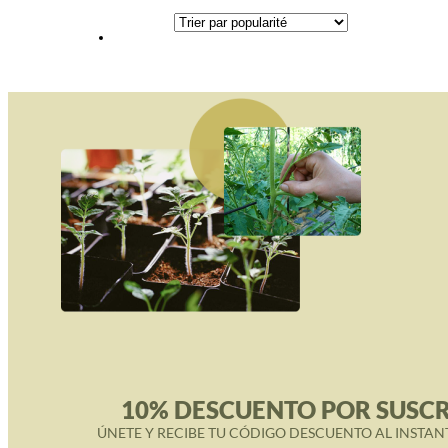
Par
12.99€
Popularité
à
39.90€
10% DESCUENTO POR SUSCR
ÚNETE Y RECIBE TU CÓDIGO DESCUENTO AL INSTAN