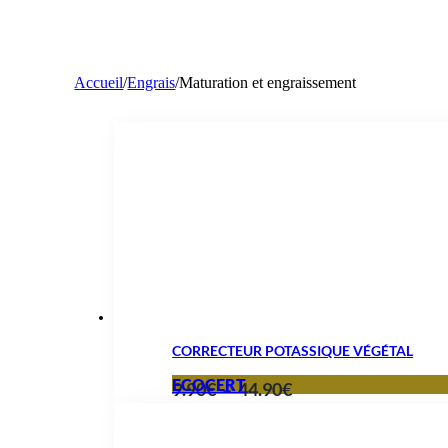
Accueil
/
Engrais
/
Maturation et engraissement
CORRECTEUR POTASSIQUE VÉGÉTAL
ECOCERT
Plage
9.90
€
–
44.90
€
de
prix :