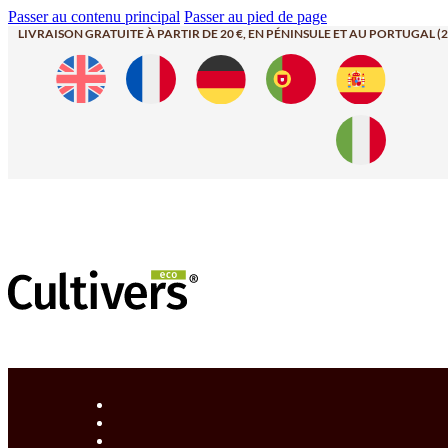
Passer au contenu principal
Passer au pied de page
LIVRAISON GRATUITE À PARTIR DE 20 €, EN PÉNINSULE ET AU PORTUGAL (