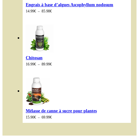
Engrais à base d’algues Ascophyllum nodosum
Plage
14.99
€
–
85.98
€
de
prix :
14.99€
à
85.98€
Chitosan
Plage
16.99
€
–
89.99
€
de
prix :
16.99€
à
89.99€
Mélasse de canne à sucre pour plantes
Plage
15.90
€
–
69.99
€
de
prix :
15.90€
à