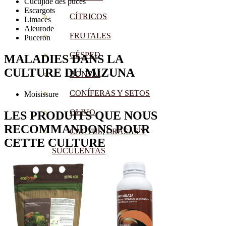
Cucujide des puces
Escargots
CÍTRICOS
Limaces
Aleurode
FRUTALES
Puceron
CÉSPED
MALADIES
DANS LA
CULTURE DU
MIZUNA
BONSAI
CONÍFERAS Y SETOS
Moisissure
OLIVO
LES PRODUITS QUE NOUS
RECOMMANDONS POUR
CACTUS, CRASAS Y
CETTE CULTURE
SUCULENTAS
PLANTAS DE INTERIOR
ORQUIDEAS
ORNAMENTALES