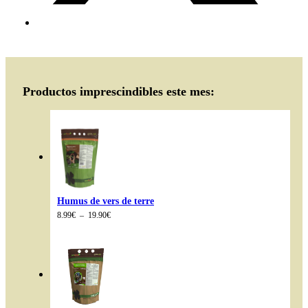
Productos imprescindibles este mes:
Humus de vers de terre
Plage
8.99
€
–
19.90
€
de
prix :
8.99€
à
19.90€