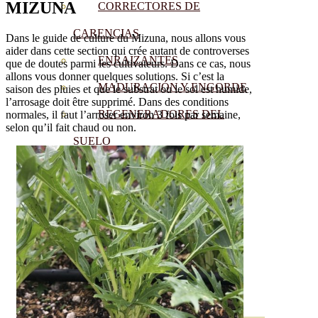
MIZUNA
CORRECTORES DE
CARENCIAS
Dans le guide de culture du Mizuna, nous allons vous
aider dans cette section qui crée autant de controverses
ENRAIZANTES
que de doutes parmi les cultivateurs. Dans ce cas, nous
allons vous donner quelques solutions. Si c’est la
MADURACIÓN Y ENGORDE
saison des pluies et que le substrat ou le sol est humide,
l’arrosage doit être supprimé. Dans des conditions
REGENERADORES DEL
normales, il faut l’arroser environ 3 fois par semaine,
selon qu’il fait chaud ou non.
SUELO
ÁCIDOS HÚMICOS
MATERIAS PRIMAS
PROTECCIÓN CULTIVOS Y
PLANTAS
PLANTAS INTERIOR
GROWPUNCH