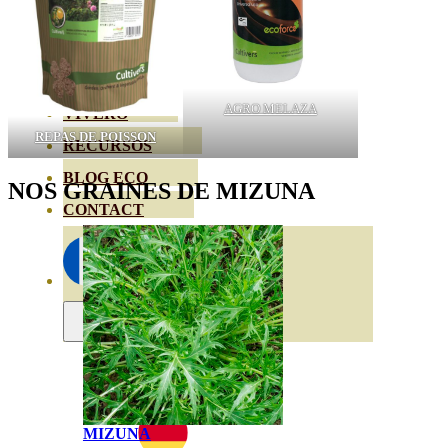
HORTENSIAS
ROSALES
GERANIOS
AGRO MELAZA
VIVERO
REPAS DE POISSON
RECURSOS
BLOG ECO
NOS GRAINES DE MIZUNA
CONTACT
MIZUNA