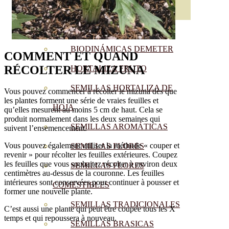
SEMILLAS
VER TODAS
BIODINÁMICAS DEMETER
COMMENT ET QUAND
RÉCOLTER LE
MIZUNA
HORTALIZA FRUTO
SEMILLAS HORTALIZA DE
Vous pouvez commencer à récolter le mizuna dès que
les plantes forment une série de vraies feuilles et
HOJA
qu’elles mesurent au moins 5 cm de haut. Cela se
produit normalement dans les deux semaines qui
SEMILLAS AROMÁTICAS
suivent l’ensemencement.
Vous pouvez également utiliser la méthode « couper et
SEMILLAS FLORES
revenir » pour récolter les feuilles extérieures. Coupez
les feuilles que vous souhaitez récolter à environ deux
SEMILLAS FLORES
centimètres au-dessus de la couronne. Les feuilles
intérieures sont conservées pour continuer à pousser et
COMESTIBLES
former une nouvelle plante.
SEMILLAS TRADICIONALES
C’est aussi une plante qui peut être coupée tous les X
temps et qui repoussera à nouveau.
SEMILLAS BRASICAS