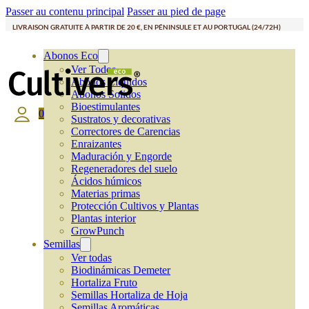
Passer au contenu principal
Passer au pied de page
LIVRAISON GRATUITE À PARTIR DE 20 €, EN PÉNINSULE ET AU PORTUGAL (24/72H)
Abonos Eco
Ver Todos
Abonos Líquidos
Abonos Solidos
Bioestimulantes
0
Sustratos y decorativas
Correctores de Carencias
Enraizantes
Maduración y Engorde
Regeneradores del suelo
Ácidos húmicos
Materias primas
Protección Cultivos y Plantas
Plantas interior
GrowPunch
Semillas
Ver todas
Biodinámicas Demeter
Hortaliza Fruto
Semillas Hortaliza de Hoja
Semillas Aromáticas