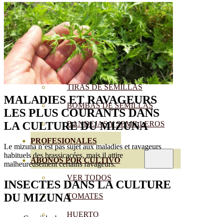
SEMILLAS RAÍZ
SEMILLAS LEGUMINOSAS
MICROGREEN
CUBIERTAS VEGETALES
TIRAS DE SEMILLAS
MALADIES ET RAVAGEURS
BOMBAS DE SEMILLAS
LES PLUS COURANTS
DANS
BANDEJAS Y SEMILLEROS
LA CULTURE DU MIZUNA
PROFESIONALES
Le mizuna n’est pas sujet aux maladies et ravageurs
habituels des brassicacées, mais il attire
ABONOS POR CULTIVO
malheureusement certains ravageurs.
VER TODOS
INSECTES DANS LA CULTURE
DU
MIZUNA
TOMATES
HUERTO