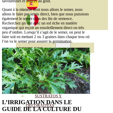
savoureuses et douces au goût.
Quant à la manière dont nous allons le semer, nous
allons le faire par semis direct, bien que nous puissions
également le semer dans des lits de semence.
Recherchez un site avec un sol riche en matière
organique qui reçoit un ensoleillement direct ou très
peu d’ombre. Lorsqu’il s’agit de le semer, on peut le
faire soit en mettant 2 ou 3 graines dans chaque trou où
l’on va le semer pour assurer la germination.
ABONOS ECO
VER TODOS
ABONOS LÍQUIDOS
ABONOS SOLIDOS
BIOESTIMULANTES
SUSTRATOS Y
L’
IRRIGATION
DANS LE
DECORATIVAS
GUIDE DE LA CULTURE DU