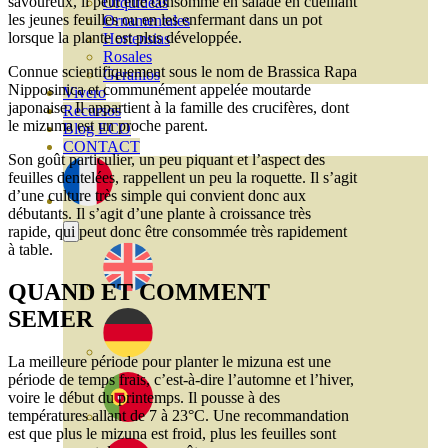
savoureux, il peut être consommé en salade en cueillant
Orquideas
les jeunes feuilles ou en les enfermant dans un pot
Ornamentales
lorsque la plante est plus développée.
Hortensias
Rosales
Connue scientifiquement sous le nom de Brassica Rapa
Geranios
Nipposinica et communément appelée moutarde
Vivero
japonaise. Il appartient à la famille des crucifères, dont
Recursos
le mizuma est un proche parent.
Blog ECO
CONTACT
Son goût particulier, un peu piquant et l’aspect des
feuilles dentelées, rappellent un peu la roquette. Il s’agit
d’une culture très simple qui convient donc aux
débutants. Il s’agit d’une plante à croissance très
rapide, qui peut donc être consommée très rapidement
à table.
QUAND ET COMMENT
SEMER
La meilleure période pour planter le mizuna est une
période de temps frais, c’est-à-dire l’automne et l’hiver,
voire le début du printemps. Il pousse à des
températures allant de 7 à 23°C. Une recommandation
est que plus le mizuna est froid, plus les feuilles sont