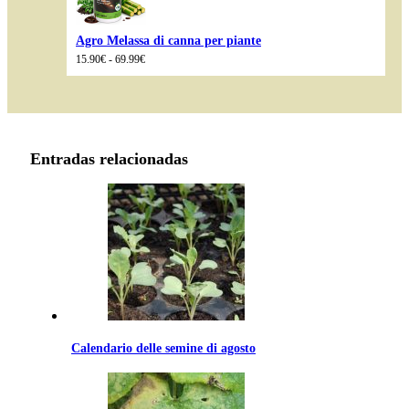
Agro Melassa di canna per piante
Fascia
15.90
€
-
69.99
€
di
prezzo:
da
15.90€
a
69.99€
Entradas relacionadas
Calendario delle semine di agosto