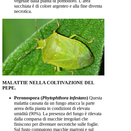
vegetale dalla pianta di pomodoro. L’area
succhiata è di colore argenteo e alla fine diventa
necrotica.
MALATTIE
NELLA COLTIVAZIONE DEL
PEPE.
Peronospora (
Phytophthora infestans
)
Questa
malattia causata da un fungo attacca la parte
aerea della pianta in condizioni di elevata
umidità (90%). La presenza del fungo è rilevata
dalla comparsa di macchie irregolari che
finiscono per diventare necrotiche sulle foglie.
Sul fusto compaiono macchie marroni e sul