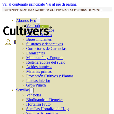
Vai al contenuto principale
Vai al piè di pagina
SPEDIZIONE GRATUITA A PARTIRE DA 20 €, IN PENISOLA E PORTOGALLO (24/72H)
Abonos Eco
Ver Todos
Abonos Líquidos
Abonos Solidos
Bioestimulantes
0
Sustratos y decorativas
Correctores de Carencias
Enraizantes
Maduración y Engorde
Regeneradores del suelo
Ácidos húmicos
Materias primas
Protección Cultivos y Plantas
Plantas interior
GrowPunch
Semillas
Ver todas
Biodinámicas Demeter
Hortaliza Fruto
Semillas Hortaliza de Hoja
Semillas Aromáticas