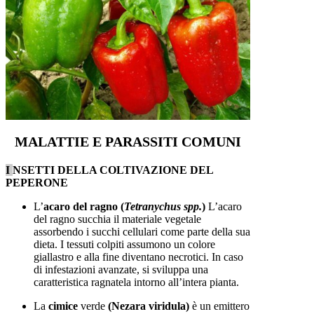
MALATTIE E PARASSITI COMUNI
I
NSETTI DELLA COLTIVAZIONE DEL
PEPERONE
L’
acaro del ragno (
Tetranychus spp.
)
L’acaro
del ragno succhia il materiale vegetale
assorbendo i succhi cellulari come parte della sua
dieta. I tessuti colpiti assumono un colore
giallastro e alla fine diventano necrotici. In caso
di infestazioni avanzate, si sviluppa una
caratteristica ragnatela intorno all’intera pianta.
La
cimice
verde
(Nezara viridula)
è un emittero