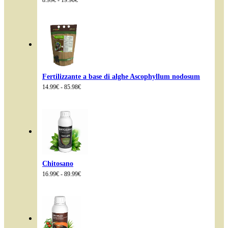
di
prezzo:
da
8.99€
a
19.90€
Fertilizzante a base di alghe Ascophyllum nodosum
Fascia
14.99
€
-
85.98
€
di
prezzo:
da
14.99€
a
85.98€
Chitosano
Fascia
16.99
€
-
89.99
€
di
prezzo:
da
16.99€
a
89.99€