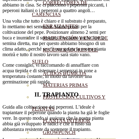
CORRECTORES DE
abbiamo in casa. Se ci piacciono i peperoni piccanti, i
peperoni italiani o i peperoni a quattro angoli…
CARENCIAS
Una volta che tutto è chiaro e il substrato è preparato,
ENRAIZANTES
lo mettiamo nei semenzai. Siamo pronti per la
coltivazione del pepe. Posizionare almeno 2 semi per
buca e inumidire il substrato. Possiamo anche fare la
MADURACIÓN Y ENGORDE
semina diretta, ma per questo abbiamo bisogno di un
clima adatto, perché se c’è una gelata la nostra pianta
REGENERADORES DEL
morirà e tutto il nostro lavoro sarà stato vano.
SUELO
Come consiglio, vi raccomando di annaffiare con
acqua tiepida e di sistemare i semenzai in zone a
ÁCIDOS HÚMICOS
temperatura costante, in modo da favorire una
germinazione più rapida.
MATERIAS PRIMAS
IL TRAPIANTO
PROTECCIÓN CULTIVOS Y
Guida alla coltivazione dei peperoni. L’ideale è
PLANTAS
trapiantare il peperone quando la pianta ha già le foglie
vere. In questo modo si assicura che la nostra pianta
PLANTAS INTERIOR
abbia già sviluppato le radici e che il fusto sia
abbastanza resistente da sostenere il trapianto.
GROWPUNCH