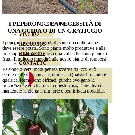
HORTENSIAS
ROSALES
I PEPERONI E LA NECESSITÀ DI
GERANIOS
UNA GUIDA O DI UN GRATICCIO
VIVERO
I peperoni, come i pomodori, sono una coltura che
RECURSOS
deve essere potata. Sono piante molto produttive e alla
fine sopportano molto peso una volta che sono piene di
BLOG ECO
frutti. Il traliccio impedirà alle nostre piante di rompersi.
CONTATTO
Esistono diversi modi per realizzare i tralicci. Può
essere realizzato con aste, corde … Qualsiasi metodo e
qualsiasi forma sono efficaci, purché svolgano la
funzione che cerchiamo. In questo caso, l’obiettivo è
mantenere la pianta il più forte e ben irrigata possibile.