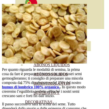
ABONOS ECO
VER TODOS
ABONOS LÍQUIDOS
Per quanto riguarda le modalità di semina, la prima
cosa da fare è preparare il terreno in cui i nostri semi
ABONOS SOLIDOS
germoglieranno; ti consiglio di preparare una miscela
composta dal 75% di substrato e dal 25% del nostro
BIOESTIMULANTES
humus di lombrico 100% organico.
.
In questo modo
creeremo l’equilibrio perfetto affinché i nostri semi
SUSTRATOS Y
crescano sani e forti fin dall’inizio.
DECORATIVAS
Il passo successivo sarà la scelta del seme. Tutto
dipenderà dallo spazio e dalle esigenze di consumo che