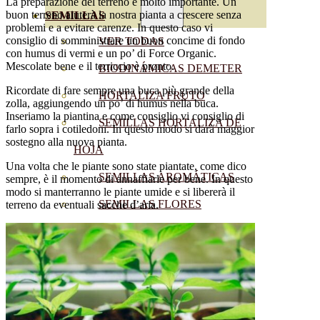
La preparazione del terreno è molto importante. Un
buon terreno aiuterà la nostra pianta a crescere senza
SEMILLAS
problemi e a evitare carenze. In questo caso vi
consiglio di somministrare un buon concime di fondo
VER TODAS
con humus di vermi e un po’ di Force Organic.
Mescolate bene e il terriccio è pronto.
BIODINÁMICAS DEMETER
Ricordate di fare sempre una buca più grande della
HORTALIZA FRUTO
zolla, aggiungendo un po’ di humus nella buca.
Inseriamo la piantina e come consiglio vi consiglio di
SEMILLAS HORTALIZA DE
farlo sopra i cotiledoni. In questo modo si darà maggior
sostegno alla nuova pianta.
HOJA
Una volta che le piante sono state piantate, come dico
SEMILLAS AROMÁTICAS
sempre, è il momento di annaffiarle per bene. In questo
modo si manterranno le piante umide e si libererà il
SEMILLAS FLORES
terreno da eventuali sacche d’aria.
SEMILLAS FLORES
COMESTIBLES
SEMILLAS TRADICIONALES
SEMILLAS BRASICAS