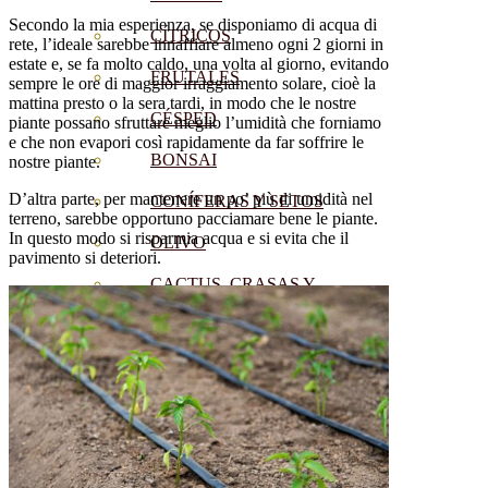
Secondo la mia esperienza, se disponiamo di acqua di
CÍTRICOS
rete, l’ideale sarebbe innaffiare almeno ogni 2 giorni in
estate e, se fa molto caldo, una volta al giorno, evitando
FRUTALES
sempre le ore di maggior irraggiamento solare, cioè la
mattina presto o la sera tardi, in modo che le nostre
CÉSPED
piante possano sfruttare meglio l’umidità che forniamo
e che non evapori così rapidamente da far soffrire le
BONSAI
nostre piante.
D’altra parte, per mantenere un po’ più di umidità nel
CONÍFERAS Y SETOS
terreno, sarebbe opportuno pacciamare bene le piante.
In questo modo si risparmia acqua e si evita che il
OLIVO
pavimento si deteriori.
CACTUS, CRASAS Y
SUCULENTAS
PLANTAS DE INTERIOR
ORQUIDEAS
ORNAMENTALES