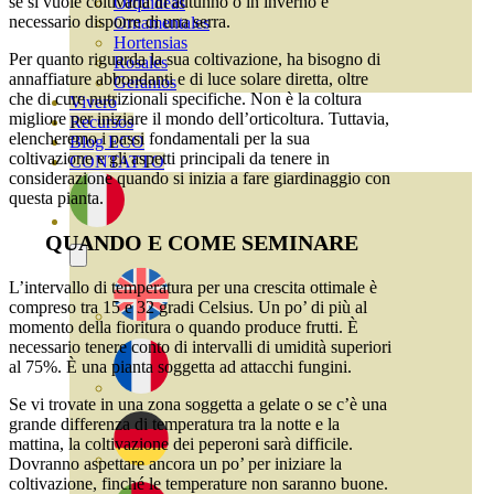
se si vuole coltivarla in autunno o in inverno è
Orquideas
necessario disporre di una serra.
Ornamentales
Hortensias
Per quanto riguarda la sua coltivazione, ha bisogno di
Rosales
annaffiature abbondanti e di luce solare diretta, oltre
Geranios
che di cure nutrizionali specifiche. Non è la coltura
Vivero
migliore per iniziare il mondo dell’orticoltura. Tuttavia,
Recursos
elencheremo i passi fondamentali per la sua
Blog ECO
coltivazione e gli aspetti principali da tenere in
CONTATTO
considerazione quando si inizia a fare giardinaggio con
questa pianta.
QUANDO E COME SEMINARE
L’intervallo di temperatura per una crescita ottimale è
compreso tra 15 e 32 gradi Celsius. Un po’ di più al
momento della fioritura o quando produce frutti. È
necessario tenere conto di intervalli di umidità superiori
al 75%. È una pianta soggetta ad attacchi fungini.
Se vi trovate in una zona soggetta a gelate o se c’è una
grande differenza di temperatura tra la notte e la
mattina, la coltivazione dei peperoni sarà difficile.
Dovranno aspettare ancora un po’ per iniziare la
coltivazione, finché le temperature non saranno buone.