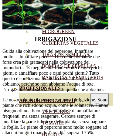
SEMILLAS RAÍZ
SEMILLAS LEGUMINOSAS
MICROGREEN
IRRIGAZIONE
CUBIERTAS VEGETALES
Guida alla coltivazione del peperone. Innaffiare
TIRAS DE SEMILLAS
molto… Innaffiare poco… Una delle domande che
forse crea più grattacapi nella coltivazione dei
BOMBAS DE SEMILLAS
pomodori… È meglio annaffiare molto e ogni pochi
giorni o annaffiare poco e ogni pochi giorni? Tutto
BANDEJAS Y SEMILLEROS
questo è condizionato dall’accesso all’acqua che
abbiamo, perché se non abbiamo l’acqua di rete,
PROFESIONALES
l’irrigazione non sarà la stessa di quella che abbiamo.
Le nostre piante di peperone amano l’irrigazione. Sono
ABONOS POR CULTIVO
piante che richiedono acqua, come le solanacee. Hanno
bisogno di una buona dose di sole e di annaffiature
VER TODOS
frequenti, ma senza esagerare. Cercate sempre di
innaffiare la parte inferiore della pianta, senza bagnare
TOMATES
le foglie. Le piante di peperone sono molto soggette ad
attacchi fungini quando l’umidità supera il 75%.
HUERTO