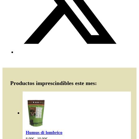
Productos imprescindibles este mes:
Humus di lombrico
Fascia
8.99
€
-
19.90
€