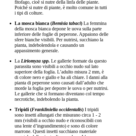
fitofago, cioè si nutre della linfa delle piante.
Poiché si nutre di piante, è molto comune in tutti
i tipi di colture.
La mosca bianca (
Bemisia tabaci
)
La femmina
della mosca bianca depone le uova sulla parte
inferiore delle foglie di peperone. Appaiono delle
sfere bianche visibili. Per nutrirsi, succhiano la
pianta, indebolendola e causando un
appassimento generale.
La
Liriomyza spp.
Le gallerie formate da questo
parassita sono visibili a occhio nudo sul lato
superiore della foglia. L’adulto misura 2 mm, è
di colore nero e giallo e ha ali chiare. I danni alla
pianta di peperone sono causati dall’adulto che
morde la foglia per deporre le uova o per nutrirsi.
Le gallerie che si formano diventano col tempo
necrotiche, indebolendo la pianta.
Tripidi (
Frankliniella occidentalis
)
I tripidi
sono insetti allungati che misurano circa 1 - 2
mm (visibili a occhio nudo e riconoscibili con
una lente d’ingrandimento) e sono di colore
marrone. Questi insetti succhiano materiale