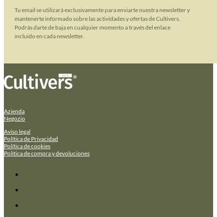
Tu email se utilizará exclusivamente para enviarte nuestra newsletter y
mantenerte informado sobre las actividades y ofertas de Cultivers.
Podrás darte de baja en cualquier momento a través del enlace
incluido en cada newsletter.
Azienda
Negozio
Aviso legal
Política de Privacidad
Política de cookies
Política de compra y devoluciones