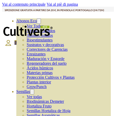
Vai al contenuto principale
Vai al piè di pagina
SPEDIZIONE GRATUITA A PARTIRE DA 20 €, IN PENISOLA E PORTOGALLO (24/72H)
Abonos Eco
Ver Todos
Abonos Líquidos
Abonos Solidos
Bioestimulantes
0
Sustratos y decorativas
Correctores de Carencias
Enraizantes
Maduración y Engorde
Regeneradores del suelo
Ácidos húmicos
Materias primas
Protección Cultivos y Plantas
Plantas interior
GrowPunch
Semillas
Ver todas
Biodinámicas Demeter
Hortaliza Fruto
Semillas Hortaliza de Hoja
Semillas Aromáticas