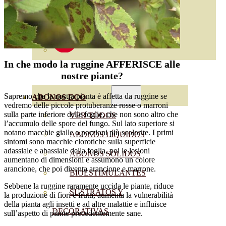
In che modo la ruggine AFFERISCE alle
nostre piante?
Sapremo che la nostra pianta è affetta da ruggine se
ABONOS ECO
vedremo delle piccole protuberanze rosse o marroni
sulla parte inferiore delle foglie, che non sono altro che
VER TODOS
l’accumulo delle spore del fungo. Sul lato superiore si
notano macchie gialle o porzioni più scolorite. I primi
ABONOS LÍQUIDOS
sintomi sono macchie clorotiche sulla superficie
adassiale e abassiale della foglia, poi le lesioni
ABONOS SOLIDOS
aumentano di dimensioni e assumono un colore
arancione, che poi diventa arancione e marrone.
BIOESTIMULANTES
Sebbene la ruggine raramente uccida le piante, riduce
SUSTRATOS Y
la produzione di fiori e frutti, aumenta la vulnerabilità
della pianta agli insetti e ad altre malattie e influisce
DECORATIVAS
sull’aspetto di piante precedentemente sane.