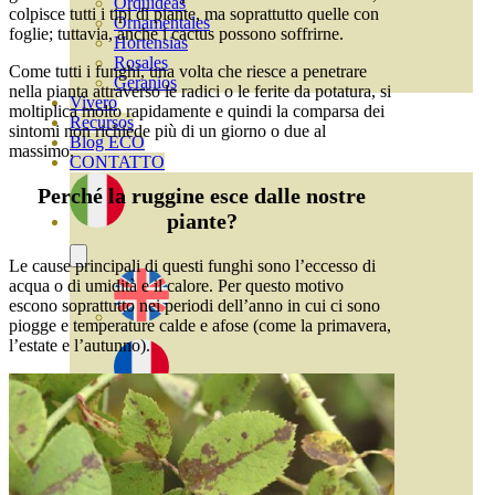
Orquideas
colpisce tutti i tipi di piante, ma soprattutto quelle con
Ornamentales
foglie; tuttavia, anche i cactus possono soffrirne.
Hortensias
Rosales
Come tutti i funghi, una volta che riesce a penetrare
Geranios
nella pianta attraverso le radici o le ferite da potatura, si
Vivero
moltiplica molto rapidamente e quindi la comparsa dei
Recursos
sintomi non richiede più di un giorno o due al
Blog ECO
massimo.
CONTATTO
Perché la ruggine esce dalle nostre
piante?
Le cause principali di questi funghi sono l’eccesso di
acqua o di umidità e il calore. Per questo motivo
escono soprattutto nei periodi dell’anno in cui ci sono
piogge e temperature calde e afose (come la primavera,
l’estate e l’autunno).