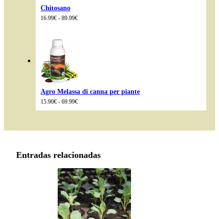
Chitosano
Fascia
16.99
€
-
89.99
€
di
prezzo:
da
16.99€
a
89.99€
Agro Melassa di canna per piante
Fascia
15.90
€
-
69.99
€
di
prezzo:
da
15.90€
a
69.99€
Entradas relacionadas