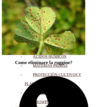
CORRECTORES DE
CARENCIAS
ENRAIZANTES
MADURACIÓN Y ENGORDE
REGENERADORES DEL
SUELO
ÁCIDOS HÚMICOS
Come eliminare la ruggine?
MATERIAS PRIMAS
PROTECCIÓN CULTIVOS Y
PLANTAS
PLANTAS INTERIOR
GROWPUNCH