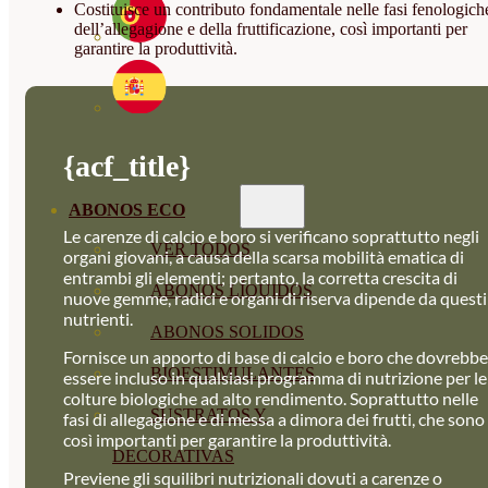
Costituisce un contributo fondamentale nelle fasi fenologich
dell’allegagione e della fruttificazione, così importanti per
garantire la produttività.
{acf_title}
ABONOS ECO
Le carenze di calcio e boro si verificano soprattutto negli
VER TODOS
organi giovani, a causa della scarsa mobilità ematica di
entrambi gli elementi; pertanto, la corretta crescita di
ABONOS LÍQUIDOS
nuove gemme, radici e organi di riserva dipende da questi
nutrienti.
ABONOS SOLIDOS
Fornisce un apporto di base di calcio e boro che dovrebbe
BIOESTIMULANTES
essere incluso in qualsiasi programma di nutrizione per le
colture biologiche ad alto rendimento. Soprattutto nelle
SUSTRATOS Y
fasi di allegagione e di messa a dimora dei frutti, che sono
così importanti per garantire la produttività.
DECORATIVAS
Previene gli squilibri nutrizionali dovuti a carenze o