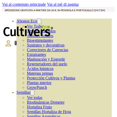
Vai al contenuto principale
Vai al piè di pagina
SPEDIZIONE GRATUITA A PARTIRE DA 20 €, IN PENISOLA E PORTOGALLO (24/72H)
Abonos Eco
Ver Todos
Abonos Líquidos
Abonos Solidos
Bioestimulantes
0
Sustratos y decorativas
Correctores de Carencias
Enraizantes
Maduración y Engorde
Regeneradores del suelo
Ácidos húmicos
Materias primas
Protección Cultivos y Plantas
Plantas interior
GrowPunch
Semillas
Ver todas
Biodinámicas Demeter
Hortaliza Fruto
Semillas Hortaliza de Hoja
Semillas Aromáticas