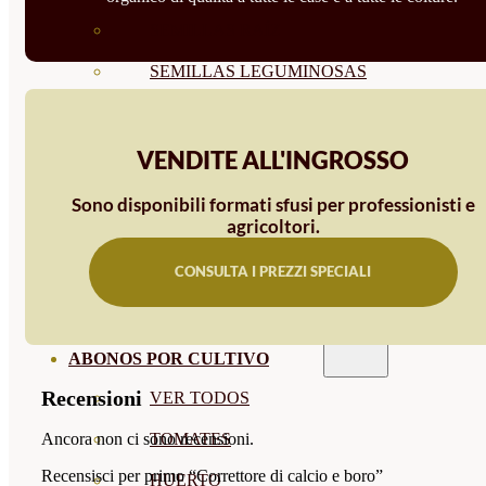
SEMILLAS RAÍZ
SEMILLAS LEGUMINOSAS
MICROGREEN
CUBIERTAS VEGETALES
VENDITE ALL'INGROSSO
TIRAS DE SEMILLAS
Sono disponibili formati sfusi per professionisti e
agricoltori.
BOMBAS DE SEMILLAS
CONSULTA I PREZZI SPECIALI
BANDEJAS Y SEMILLEROS
PROFESIONALES
ABONOS POR CULTIVO
Recensioni
VER TODOS
Ancora non ci sono recensioni.
TOMATES
Recensisci per primo “Correttore di calcio e boro”
HUERTO