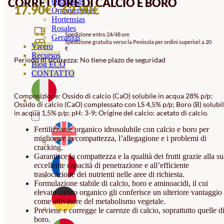
CORRETTORE DI CALCIO E BORO
Orquideas
FASCIA
17.90
€
-
62.90
€
Ornamentales
Hortensias
DI
Rosales
Spedizione entro 24/48 ore
PREZZO:
Geranios
Spedizione gratuita verso la Penisola per ordini superiori a 20
Vivero
€
DA
Recursos
Periodo di sicurezza: No tiene plazo de seguridad
17.90€
Blog ECO
CONTATTO
A
62.90€
Composizione: Ossido di calcio (CaO) solubile in acqua 28% p/p;
Ossido di calcio (CaO) complessato con LS 4,5% p/p; Boro (B) solubi
in acqua 1,5% p/p; pH: 3-9; Origine del calcio: acetato di calcio.
Fertilizzante organico idrosolubile con calcio e boro per
migliorare la compattezza, l’allegagione e i problemi di
cracking.
Garantisce la compattezza e la qualità dei frutti grazie alla s
eccellente capacità di penetrazione e all’efficiente
traslocazione dei nutrienti nelle aree di richiesta.
Formulazione stabile di calcio, boro e aminoacidi, il cui
elevato carico organico gli conferisce un ulteriore vantaggio
come attivatore del metabolismo vegetale.
Previene e corregge le carenze di calcio, soprattutto quelle d
boro.