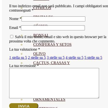
Il tuo indirizzo email non sarà pubblicato.
I campi obbligatori so
CÍTRICOS
contrassegnati
*
FRUTALES
Nome
*
CÉSPED
Email
*
BONSAI
Salva il mio nome, email e sito web in questo browser per la
prossima volta che commento.
CONÍFERAS Y SETOS
La tua valutazione
*
OLIVO
1 stella su 5
2 stelle su 5
3 stelle su 5
4 stelle su 5
5 stelle su 5
CACTUS, CRASAS Y
La tua recensione
*
SUCULENTAS
PLANTAS DE INTERIOR
ORQUIDEAS
ORNAMENTALES