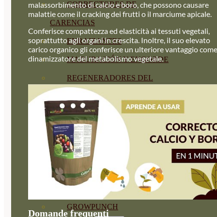
CORRECTORES DE
malassorbimento di calcio e boro, che possono causare
malattie come il cracking dei frutti o il marciume apicale.
CARENCIAS
Conferisce compattezza ed elasticità ai tessuti vegetali,
soprattutto agli organi in crescita. Inoltre, il suo elevato
ENRAIZANTES
carico organico gli conferisce un ulteriore vantaggio com
dinamizzatore del metabolismo vegetale.
MADURACIÓN Y ENGORDE
REGENERADORES DEL
SUELO
ÁCIDOS HÚMICOS
MATERIAS PRIMAS
PROTECCIÓN CULTIVOS Y
PLANTAS
PLANTAS INTERIOR
GROWPUNCH
Domande frequenti