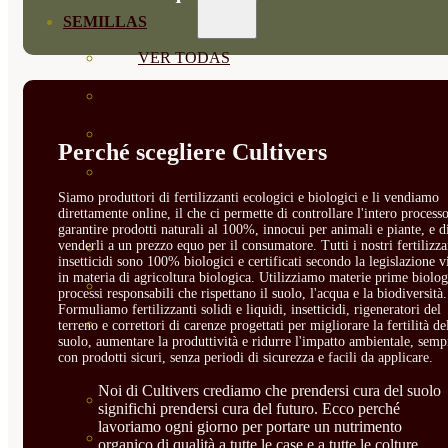
SEMILLAS
VER TODAS
BIODINÁMICAS DEMETER
HORTALIZA FRUTO
Perché scegliere Cultivers
SEMILLAS HORTALIZA DE
Siamo produttori di fertilizzanti ecologici e biologici e li vendiamo
HOJA
direttamente online, il che ci permette di controllare l'intero processo
garantire prodotti naturali al 100%, innocui per animali e piante, e d
venderli a un prezzo equo per il consumatore. Tutti i nostri fertilizza
SEMILLAS AROMÁTICAS
insetticidi sono 100% biologici e certificati secondo la legislazione v
in materia di agricoltura biologica. Utilizziamo materie prime biolog
SEMILLAS FLORES
processi responsabili che rispettano il suolo, l'acqua e la biodiversità.
Formuliamo fertilizzanti solidi e liquidi, insetticidi, rigeneratori del
SEMILLAS FLORES
terreno e correttori di carenze progettati per migliorare la fertilità de
suolo, aumentare la produttività e ridurre l'impatto ambientale, semp
con prodotti sicuri, senza periodi di sicurezza e facili da applicare.
COMESTIBLES
Noi di Cultivers crediamo che prendersi cura del suolo
SEMILLAS TRADICIONALES
significhi prendersi cura del futuro. Ecco perché
lavoriamo ogni giorno per portare un nutrimento
SEMILLAS BRASICAS
organico di qualità a tutte le case e a tutte le colture.