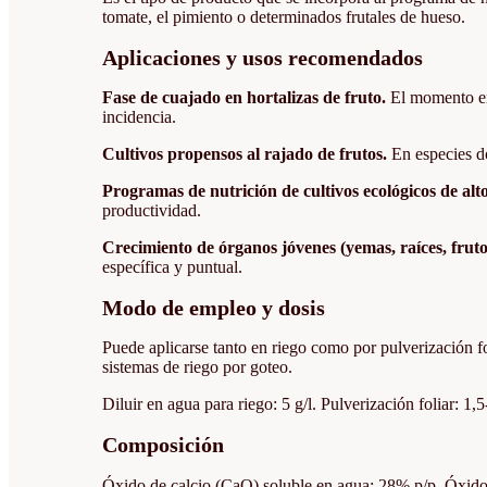
tomate, el pimiento o determinados frutales de hueso.
Aplicaciones y usos recomendados
Fase de cuajado en hortalizas de fruto.
El momento en 
incidencia.
Cultivos propensos al rajado de frutos.
En especies do
Programas de nutrición de cultivos ecológicos de al
productividad.
Crecimiento de órganos jóvenes (yemas, raíces, frut
específica y puntual.
Modo de empleo y dosis
Puede aplicarse tanto en riego como por pulverización fol
sistemas de riego por goteo.
Diluir en agua para riego: 5 g/l. Pulverización foliar: 1,5
Composición
Óxido de calcio (CaO) soluble en agua: 28% p/p. Óxido 