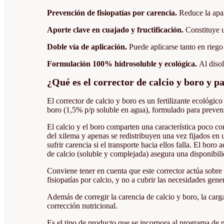
Prevención de fisiopatías por carencia.
Reduce la apar
Aporte clave en cuajado y fructificación.
Constituye u
Doble vía de aplicación.
Puede aplicarse tanto en riego
Formulación 100% hidrosoluble y ecológica.
Al diso
¿Qué es el corrector de calcio y boro y p
El corrector de calcio y boro es un fertilizante ecológi
boro (1,5% p/p soluble en agua), formulado para prevenir
El calcio y el boro comparten una característica poco c
del xilema y apenas se redistribuyen una vez fijados en u
sufrir carencia si el transporte hacia ellos falla. El bo
de calcio (soluble y complejada) asegura una disponibil
Conviene tener en cuenta que este corrector actúa sobre u
fisiopatías por calcio, y no a cubrir las necesidades gener
Además de corregir la carencia de calcio y boro, la carg
corrección nutricional.
Es el tipo de producto que se incorpora al programa de n