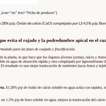
con="no" text="Ficha de producto"]
28% p/p; Óxido de calcio (CaO) complejado por LS 4,5% p/p; Boro (
que evita el rajado y la podredumbre apical en el cu
ormulado para las fases de cuajado y fructificación.
de la planta, lo que hace que los órganos jóvenes (yemas, raíces y fruto
uble en agua de absorción rápida y otra complejada por lignosulfonato d
El resultado es una mejor traslocación de nutrientes hacia frutos y tej
eta.
El 28% p/p de óxido de calcio soluble en agua actúa con rapidez, 
un 1,5% p/p de boro soluble en agua, mejora la traslocación del calcio