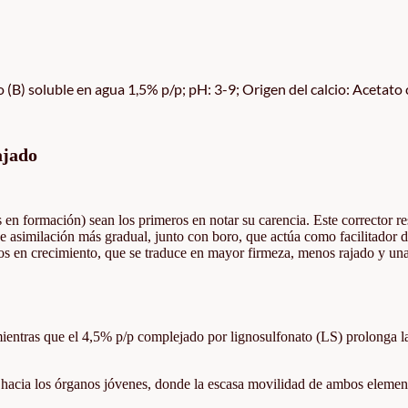
B) soluble en agua 1,5% p/p; pH: 3-9; Origen del calcio: Acetato ca
ajado
s en formación) sean los primeros en notar su carencia. Este corrector r
e asimilación más gradual, junto con boro, que actúa como facilitador d
idos en crecimiento, que se traduce en mayor firmeza, menos rajado y un
mientras que el 4,5% p/p complejado por lignosulfonato (LS) prolonga l
 hacia los órganos jóvenes, donde la escasa movilidad de ambos element