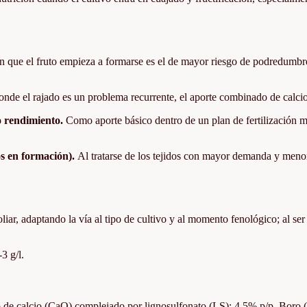
que el fruto empieza a formarse es el de mayor riesgo de podredumbre ap
nde el rajado es un problema recurrente, el aporte combinado de calcio y
to rendimiento.
Como aporte básico dentro de un plan de fertilización má
os en formación).
Al tratarse de los tejidos con mayor demanda y menor
iar, adaptando la vía al tipo de cultivo y al momento fenológico; al ser
-3 g/l.
de calcio (CaO) complejado por lignosulfonato (LS): 4,5% p/p. Boro (B)