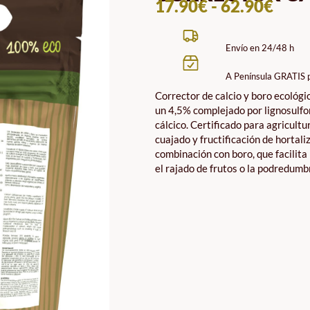
RAN
17.90
€
-
62.90
€
DE
PREC
Envío en 24/48 h
DES
A Península GRATIS 
17.9
Corrector de calcio y boro ecológic
HAS
un 4,5% complejado por lignosulfon
62.9
cálcico. Certificado para agricultu
cuajado y fructificación de hortaliz
combinación con boro, que facilita 
el rajado de frutos o la podredumbr