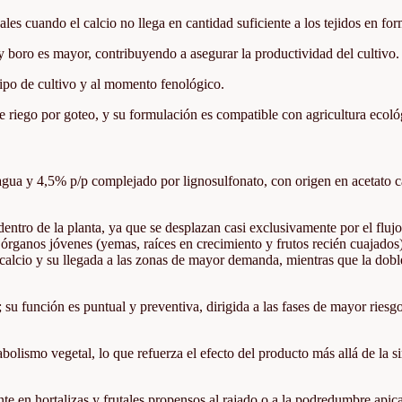
les cuando el calcio no llega en cantidad suficiente a los tejidos en fo
y boro es mayor, contribuyendo a asegurar la productividad del cultivo.
 tipo de cultivo y al momento fenológico.
e riego por goteo, y su formulación es compatible con agricultura ecoló
n agua y 4,5% p/p complejado por lignosulfonato, con origen en acetato c
entro de la planta, ya que se desplazan casi exclusivamente por el fluj
os órganos jóvenes (yemas, raíces en crecimiento y frutos recién cuajado
del calcio y su llegada a las zonas de mayor demanda, mientras que la dobl
 su función es puntual y preventiva, dirigida a las fases de mayor riesg
bolismo vegetal, lo que refuerza el efecto del producto más allá de la s
nte en hortalizas y frutales propensos al rajado o a la podredumbre apic