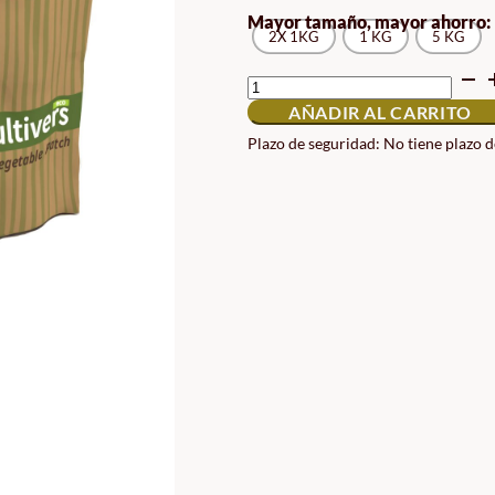
Mayor tamaño, mayor ahorro:
2X 1KG
1 KG
5 KG
CORRECTOR
CALCIO
AÑADIR AL CARRITO
Y
BORO
Plazo de seguridad: No tiene plazo 
CANTIDAD