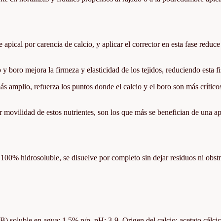
ical por carencia de calcio, y aplicar el corrector en esta fase reduce
 boro mejora la firmeza y elasticidad de los tejidos, reduciendo esta fi
s amplio, refuerza los puntos donde el calcio y el boro son más críticos
 movilidad de estos nutrientes, son los que más se benefician de una ap
 100% hidrosoluble, se disuelve por completo sin dejar residuos ni obstr
 soluble en agua: 1,5% p/p. pH: 3-9. Origen del calcio: acetato cálcic