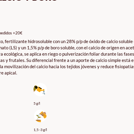
GO
IOS:
DE
pedidos +20€
0€
o, fertilizante hidrosoluble con un 28% p/p de óxido de calcio soluble
TA
ato (LS) y un 1,5% p/p de boro soluble, con el calcio de origen en ace
0€
ra ecológica, se aplica en riego o pulverización foliar durante las fase
as y frutales. Su diferencial frente a un aporte de calcio simple está e
la movilización del calcio hacia los tejidos jóvenes y reduce fisiopatí
e apical.
5 g/l
1,5 -3 g/l