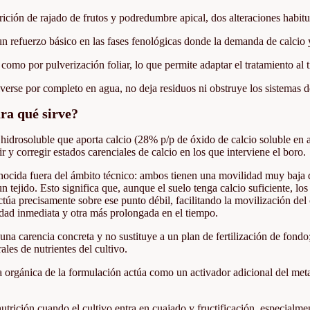
ición de rajado de frutos y podredumbre apical, dos alteraciones habitua
n refuerzo básico en las fases fenológicas donde la demanda de calcio 
 como por pulverización foliar, lo que permite adaptar el tratamiento al
lverse por completo en agua, no deja residuos ni obstruye los sistemas d
ara qué sirve?
co hidrosoluble que aporta calcio (28% p/p de óxido de calcio soluble e
 y corregir estados carenciales de calcio en los que interviene el boro.
onocida fuera del ámbito técnico: ambos tienen una movilidad muy baja d
n tejido. Esto significa que, aunque el suelo tenga calcio suficiente, l
ro actúa precisamente sobre ese punto débil, facilitando la movilización 
idad inmediata y otra más prolongada en el tiempo.
na carencia concreta y no sustituye a un plan de fertilización de fondo;
ales de nutrientes del cultivo.
a orgánica de la formulación actúa como un activador adicional del meta
utrición cuando el cultivo entra en cuajado y fructificación, especialme