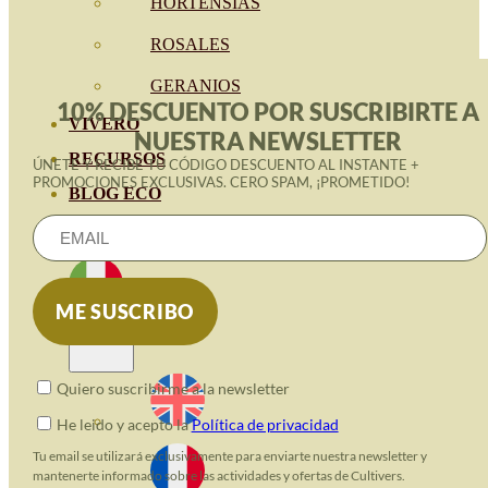
HORTENSIAS
ROSALES
GERANIOS
10% DESCUENTO POR SUSCRIBIRTE A
VIVERO
NUESTRA NEWSLETTER
RECURSOS
ÚNETE Y RECIBE TU CÓDIGO DESCUENTO AL INSTANTE +
PROMOCIONES EXCLUSIVAS. CERO SPAM, ¡PROMETIDO!
BLOG ECO
CONTATTO
Quiero suscribirme a la newsletter
He leido y acepto la
Política de privacidad
Tu email se utilizará exclusivamente para enviarte nuestra newsletter y
mantenerte informado sobre las actividades y ofertas de Cultivers.