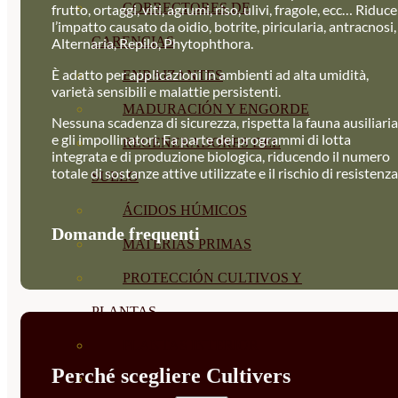
CORRECTORES DE
frutto, ortaggi, viti, agrumi, riso, ulivi, fragole, ecc… Riduce
l’impatto causato da oidio, botrite, piricularia, antracnosi,
CARENCIAS
Alternaria, Repilo, Phytophthora.
È adatto per applicazioni in ambienti ad alta umidità,
ENRAIZANTES
varietà sensibili e malattie persistenti.
MADURACIÓN Y ENGORDE
Nessuna scadenza di sicurezza, rispetta la fauna ausiliaria
e gli impollinatori. Fa parte dei programmi di lotta
REGENERADORES DEL
integrata e di produzione biologica, riducendo il numero
totale di sostanze attive utilizzate e il rischio di resistenza
SUELO
ÁCIDOS HÚMICOS
Domande frequenti
MATERIAS PRIMAS
PROTECCIÓN CULTIVOS Y
PLANTAS
PLANTAS INTERIOR
Perché scegliere Cultivers
GROWPUNCH