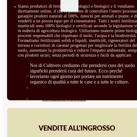
SEMILLAS
Siamo produttori di fertilizzanti ecologici e biologici e li vendiamo
direttamente online, il che ci permette di controllare l'intero processo
garantire prodotti naturali al 100%, innocui per animali e piante, e d
VER TODAS
venderli a un prezzo equo per il consumatore. Tutti i nostri fertilizza
insetticidi sono 100% biologici e certificati secondo la legislazione v
BIODINÁMICAS DEMETER
in materia di agricoltura biologica. Utilizziamo materie prime biolog
processi responsabili che rispettano il suolo, l'acqua e la biodiversità.
HORTALIZA FRUTO
Formuliamo fertilizzanti solidi e liquidi, insetticidi, rigeneratori del
terreno e correttori di carenze progettati per migliorare la fertilità de
suolo, aumentare la produttività e ridurre l'impatto ambientale, semp
SEMILLAS HORTALIZA DE
con prodotti sicuri, senza periodi di sicurezza e facili da applicare.
HOJA
Noi di Cultivers crediamo che prendersi cura del suolo
significhi prendersi cura del futuro. Ecco perché
SEMILLAS AROMÁTICAS
lavoriamo ogni giorno per portare un nutrimento
organico di qualità a tutte le case e a tutte le colture.
SEMILLAS FLORES
SEMILLAS FLORES
COMESTIBLES
SEMILLAS TRADICIONALES
VENDITE ALL'INGROSSO
SEMILLAS BRASICAS