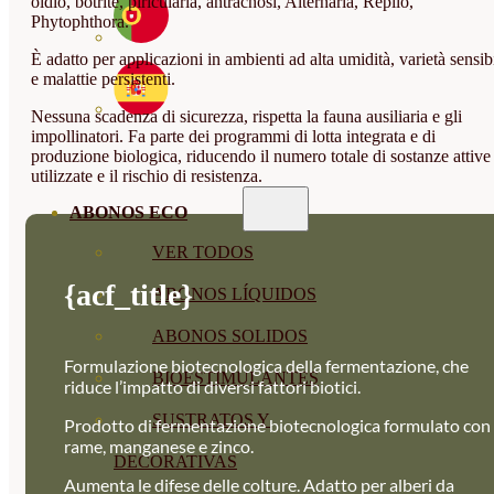
oidio, botrite, piricularia, antracnosi, Alternaria, Repilo,
Phytophthora.
È adatto per applicazioni in ambienti ad alta umidità, varietà sensibi
e malattie persistenti.
Nessuna scadenza di sicurezza, rispetta la fauna ausiliaria e gli
impollinatori. Fa parte dei programmi di lotta integrata e di
produzione biologica, riducendo il numero totale di sostanze attive
utilizzate e il rischio di resistenza.
ABONOS ECO
VER TODOS
{acf_title}
ABONOS LÍQUIDOS
ABONOS SOLIDOS
Formulazione biotecnologica della fermentazione, che
BIOESTIMULANTES
riduce l’impatto di diversi fattori biotici.
SUSTRATOS Y
Prodotto di fermentazione biotecnologica formulato con
rame, manganese e zinco.
DECORATIVAS
Aumenta le difese delle colture. Adatto per alberi da