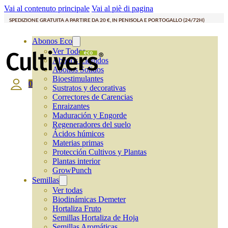
Vai al contenuto principale
Vai al piè di pagina
SPEDIZIONE GRATUITA A PARTIRE DA 20 €, IN PENISOLA E PORTOGALLO (24/72H)
Abonos Eco
Ver Todos
Abonos Líquidos
Abonos Solidos
Bioestimulantes
0
Sustratos y decorativas
Correctores de Carencias
Enraizantes
Maduración y Engorde
Regeneradores del suelo
Ácidos húmicos
Materias primas
Protección Cultivos y Plantas
Plantas interior
GrowPunch
Semillas
Ver todas
Biodinámicas Demeter
Hortaliza Fruto
Semillas Hortaliza de Hoja
Semillas Aromáticas