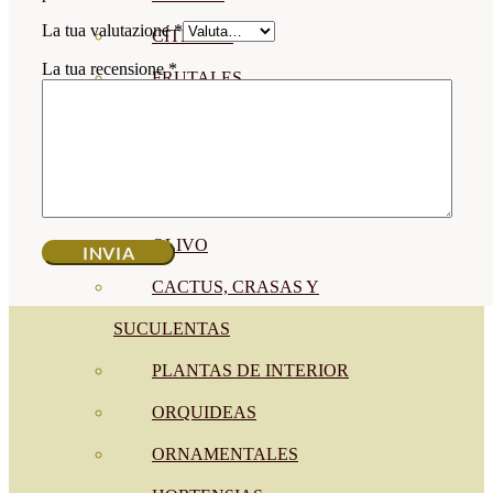
La tua valutazione
*
CÍTRICOS
La tua recensione
*
FRUTALES
CÉSPED
BONSAI
CONÍFERAS Y SETOS
OLIVO
CACTUS, CRASAS Y
SUCULENTAS
PLANTAS DE INTERIOR
ORQUIDEAS
ORNAMENTALES