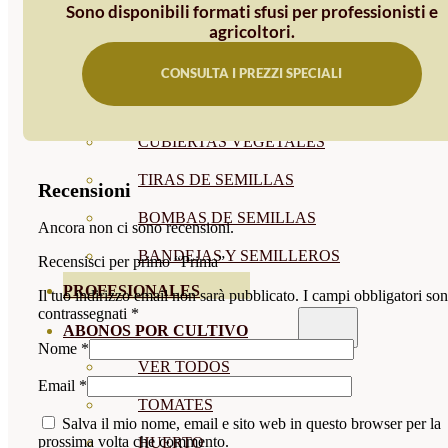
Sono disponibili formati sfusi per professionisti e
SEMILLAS RAÍZ
agricoltori.
SEMILLAS LEGUMINOSAS
CONSULTA I PREZZI SPECIALI
MICROGREEN
CUBIERTAS VEGETALES
TIRAS DE SEMILLAS
Recensioni
BOMBAS DE SEMILLAS
Ancora non ci sono recensioni.
BANDEJAS Y SEMILLEROS
Recensisci per primo “Prima”
PROFESIONALES
Il tuo indirizzo email non sarà pubblicato.
I campi obbligatori so
contrassegnati
*
ABONOS POR CULTIVO
Nome
*
VER TODOS
Email
*
TOMATES
Salva il mio nome, email e sito web in questo browser per la
prossima volta che commento.
HUERTO