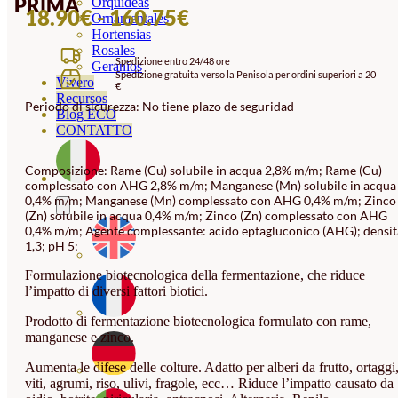
PRIMA
Orquideas
FASCIA
18.90
€
-
160.75
€
Ornamentales
Hortensias
DI
Rosales
Spedizione entro 24/48 ore
PREZZO:
Geranios
Spedizione gratuita verso la Penisola per ordini superiori a 20
Vivero
€
DA
Recursos
Periodo di sicurezza: No tiene plazo de seguridad
18.90€
Blog ECO
CONTATTO
A
160.75€
Composizione: Rame (Cu) solubile in acqua 2,8% m/m; Rame (Cu)
complessato con AHG 2,8% m/m; Manganese (Mn) solubile in acqua
0,4% m/m; Manganese (Mn) complessato con AHG 0,4% m/m; Zinco
(Zn) solubile in acqua 0,4% m/m; Zinco (Zn) complessato con AHG
0,4% m/m; Agente complessante: acido eptagluconico (AHG); densit
1,3; pH 5;
Formulazione biotecnologica della fermentazione, che riduce
l’impatto di diversi fattori biotici.
Prodotto di fermentazione biotecnologica formulato con rame,
manganese e zinco.
Aumenta le difese delle colture. Adatto per alberi da frutto, ortaggi
viti, agrumi, riso, ulivi, fragole, ecc… Riduce l’impatto causato da