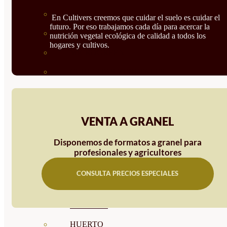
SEMILLAS RAÍZ
En Cultivers creemos que cuidar el suelo es cuidar el
futuro. Por eso trabajamos cada día para acercar la
SEMILLAS LEGUMINOSAS
nutrición vegetal ecológica de calidad a todos los
hogares y cultivos.
MICROGREEN
CUBIERTAS VEGETALES
TIRAS DE SEMILLAS
BOMBAS DE SEMILLAS
VENTA A GRANEL
BANDEJAS Y SEMILLEROS
Disponemos de formatos a granel para
PROFESIONALES
profesionales y agricultores
ABONOS POR CULTIVO
CONSULTA PRECIOS ESPECIALES
VER TODOS
TOMATES
HUERTO