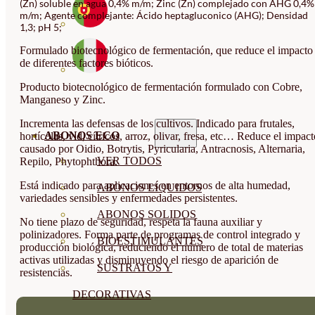
(Zn) soluble en agua 0,4% m/m; Zinc (Zn) complejado con AHG 0,4%
m/m; Agente complejante: Ácido heptagluconico (AHG); Densidad
1,3; pH 5;
Formulado biotecnológico de fermentación, que reduce el impacto
de diferentes factores bióticos.
Producto biotecnológico de fermentación formulado con Cobre,
Manganeso y Zinc.
Incrementa las defensas de los cultivos. Indicado para frutales,
ABONOS ECO
hortícolas, vid, cítricos, arroz, olivar, fresa, etc… Reduce el impac
causado por Oidio, Botrytis, Pyricularia, Antracnosis, Alternaria,
VER TODOS
Repilo, Phytophthora.
Está indicado para aplicaciones en entornos de alta humedad,
ABONOS LÍQUIDOS
variedades sensibles y enfermedades persistentes.
ABONOS SOLIDOS
No tiene plazo de seguridad, respeta la fauna auxiliar y
polinizadores. Forma parte de programas de control integrado y
BIOESTIMULANTES
producción biológica, reduciendo el número de total de materias
activas utilizadas y disminuyendo el riesgo de aparición de
SUSTRATOS Y
resistencias.
DECORATIVAS