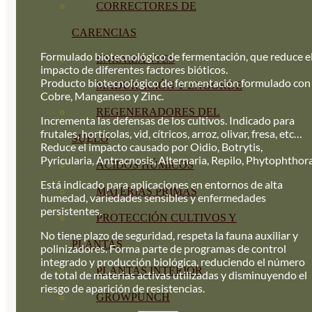
CORRECTORES DE
CARENCIAS
Formulado biotecnológico de fermentación, que reduce e
ENRAIZANTES
impacto de diferentes factores bióticos.
Producto biotecnológico de fermentación formulado con
MADURACIÓN Y ENGORDE
Cobre, Manganeso y Zinc.
REGENERADORES DEL
Incrementa las defensas de los cultivos. Indicado para
frutales, hortícolas, vid, cítricos, arroz, olivar, fresa, etc…
SUELO
Reduce el impacto causado por Oidio, Botrytis,
Pyricularia, Antracnosis, Alternaria, Repilo, Phytophthora
ÁCIDOS HÚMICOS
Está indicado para aplicaciones en entornos de alta
MATERIAS PRIMAS
humedad, variedades sensibles y enfermedades
persistentes.
PROTECCIÓN CULTIVOS Y
No tiene plazo de seguridad, respeta la fauna auxiliar y
PLANTAS
polinizadores. Forma parte de programas de control
integrado y producción biológica, reduciendo el número
PLANTAS INTERIOR
de total de materias activas utilizadas y disminuyendo el
riesgo de aparición de resistencias.
GROWPUNCH