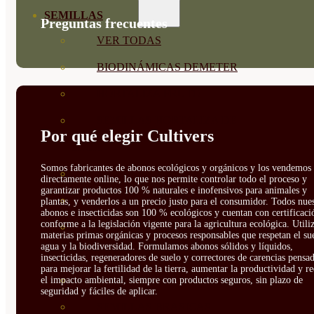
SEMILLAS
Preguntas frecuentes
VER TODAS
BIODINÁMICAS DEMETER
HORTALIZA FRUTO
SEMILLAS HORTALIZA DE
Por qué elegir Cultivers
HOJA
Somos fabricantes de abonos ecológicos y orgánicos y los vendemos
SEMILLAS AROMÁTICAS
directamente online, lo que nos permite controlar todo el proceso y
garantizar productos 100 % naturales e inofensivos para animales y
SEMILLAS FLORES
plantas, y venderlos a un precio justo para el consumidor. Todos nue
abonos e insecticidas son 100 % ecológicos y cuentan con certificaci
conforme a la legislación vigente para la agricultura ecológica. Util
SEMILLAS FLORES
materias primas orgánicas y procesos responsables que respetan el sue
agua y la biodiversidad. Formulamos abonos sólidos y líquidos,
COMESTIBLES
insecticidas, regeneradores de suelo y correctores de carencias pensa
para mejorar la fertilidad de la tierra, aumentar la productividad y r
SEMILLAS TRADICIONALES
el impacto ambiental, siempre con productos seguros, sin plazo de
seguridad y fáciles de aplicar.
SEMILLAS BRASICAS