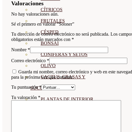
Valoraciones
CÍTRICOS
No hay valoraciones aún.
FRUTALES
Sé el primero en valorar “Sooner”
CÉSPED
Tu dirección de correo electrónico no será publicada.
Los campo
obligatorios están marcados con
*
BONSAI
Nombre
*
CONÍFERAS Y SETOS
Correo electrónico
*
OLIVO
Guarda mi nombre, correo electrónico y web en este navega
CACTUS, CRASAS Y
para la próxima vez que comente.
Tu puntuación
*
SUCULENTAS
Tu valoración
*
PLANTAS DE INTERIOR
ORQUIDEAS
ORNAMENTALES