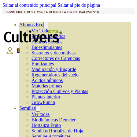
Saltar al contenido principal
Saltar al pie de página
ENVÍO GRATIS DESDE 20 €, EN PENÍNSULA Y PORTUGAL (24/72H)
Abonos Eco
Ver Todos
Abonos Líquidos
Abonos Solidos
Bioestimulantes
0
Sustratos y decorativas
Correctores de Carencias
Enraizantes
Maduración y Engorde
Regeneradores del suelo
Ácidos húmicos
Materias primas
Protección Cultivos y Plantas
Plantas interior
GrowPunch
Semillas
Ver todas
Biodinámicas Demeter
Hortaliza Fruto
Semillas Hortaliza de Hoja
Semillas Aromáticas