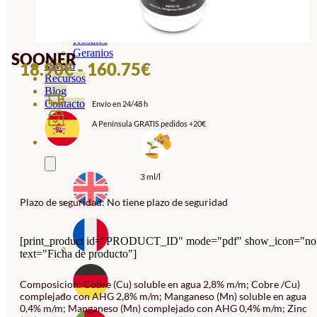
Orquideas
Ornamentales
Hortensias
Rosales
Geranios
SOONER
RANGO
18.90
€
-
160.75
€
Vivero
Recursos
DE
Blog
Contacto
Envío en 24/48 h
PRECIOS:
A Península GRATIS pedidos +20€
DESDE
18.90€
HASTA
3 ml/l
160.75€
Plazo de seguridad: No tiene plazo de seguridad
[print_product id="PRODUCT_ID" mode="pdf" show_icon="no
text="Ficha de producto"]
Composicion: Cobre (Cu) soluble en agua 2,8% m/m; Cobre /Cu)
complejado con AHG 2,8% m/m; Manganeso (Mn) soluble en agua
0,4% m/m; Manganeso (Mn) complejado con AHG 0,4% m/m; Zinc