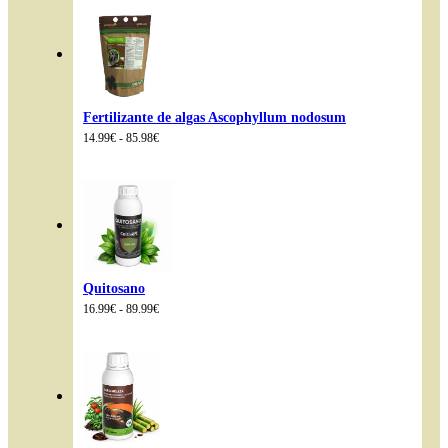
8.99€
a
19.90€
Fertilizante de algas Ascophyllum nodosum
Intervalo
14.99
€
-
85.98
€
de
preços:
14.99€
a
85.98€
Quitosano
Intervalo
16.99
€
-
89.99
€
de
preços:
16.99€
a
89.99€