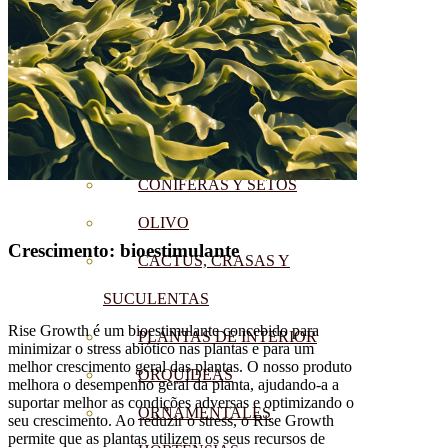
CÍTRICOS
FRUTALES
CÉSPED
BONSAI
CONÍFERAS Y SETOS
OLIVO
Crescimento: bioestimulante
CACTUS, CRASAS Y
SUCULENTAS
Rise Growth é um bioestimulante concebido para
PLANTAS DE INTERIOR
minimizar o stress abiótico nas plantas e para um
melhor crescimento geral das plantas. O nosso produto
ORQUIDEAS
melhora o desempenho geral da planta, ajudando-a a
suportar melhor as condições adversas e optimizando o
ORNAMENTALES
seu crescimento. Ao reduzir o stress, o Rise Growth
permite que as plantas utilizem os seus recursos de