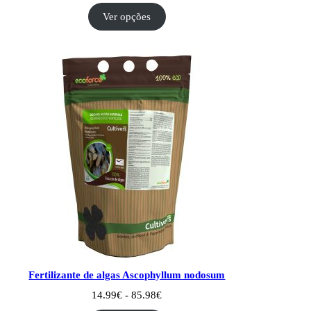
Classificado
1
a
Ver opções
com
5.00
73.90€
em 5 com
base em
classificação
de cliente
Fertilizante de algas Ascophyllum nodosum
Intervalo
14.99
€
-
85.98
€
de