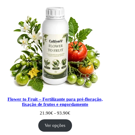
Flower to Fruit – Fertilizante para pré-floração,
fixação de frutos e engordamento
Intervalo
21.90
€
-
93.90
€
de
preços:
Ver opções
21.90€
a