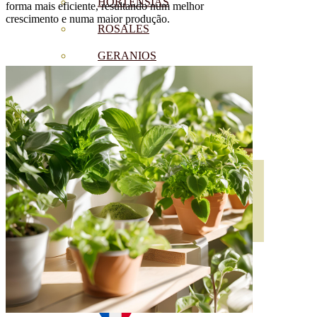
HORTENSIAS
forma mais eficiente, resultando num melhor
crescimento e numa maior produção.
ROSALES
GERANIOS
VIVERO
RECURSOS
BLOGUE ECO
CONTACTO