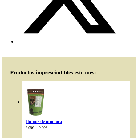
Productos imprescindibles este mes:
Húmus de minhoca
Intervalo
8.99
€
-
19.90
€
de
preços: