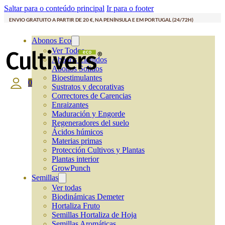
Saltar para o conteúdo principal
Ir para o footer
ENVIO GRATUITO A PARTIR DE 20 €, NA PENÍNSULA E EM PORTUGAL (24/72H)
Abonos Eco
Ver Todos
Abonos Líquidos
Abonos Solidos
Bioestimulantes
0
Sustratos y decorativas
Correctores de Carencias
Enraizantes
Maduración y Engorde
Regeneradores del suelo
Ácidos húmicos
Materias primas
Protección Cultivos y Plantas
Plantas interior
GrowPunch
Semillas
Ver todas
Biodinámicas Demeter
Hortaliza Fruto
Semillas Hortaliza de Hoja
Semillas Aromáticas