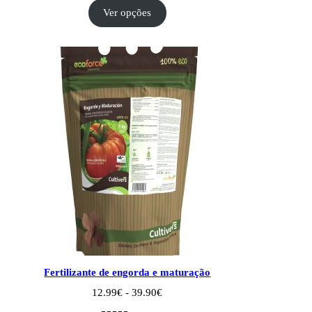
preços:
Ver opções
14.99€
a
85.98€
Fertilizante de engorda e maturação
Intervalo
12.99
€
-
39.90
€
de