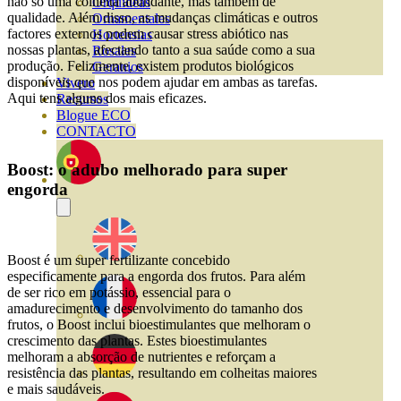
não só uma colheita abundante, mas também de
Orquideas
qualidade. Além disso, as mudanças climáticas e outros
Ornamentales
factores externos podem causar stress abiótico nas
Hortensias
nossas plantas, afectando tanto a sua saúde como a sua
Rosales
produção. Felizmente, existem produtos biológicos
Geranios
disponíveis que nos podem ajudar em ambas as tarefas.
Vivero
Aqui tens alguns dos mais eficazes.
Recursos
Blogue ECO
CONTACTO
Boost: o adubo melhorado para super
engorda
Boost é um super fertilizante concebido
especificamente para a engorda dos frutos. Para além
de ser rico em potássio, essencial para o
amadurecimento e desenvolvimento do tamanho dos
frutos, o Boost inclui bioestimulantes que melhoram o
crescimento das plantas. Estes bioestimulantes
melhoram a absorção de nutrientes e reforçam a
resistência das plantas, resultando em colheitas maiores
e mais saudáveis.