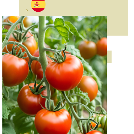
ABONOS ECO
VER TODOS
ABONOS LÍQUIDOS
ABONOS SOLIDOS
BIOESTIMULANTES
SUSTRATOS Y
DECORATIVAS