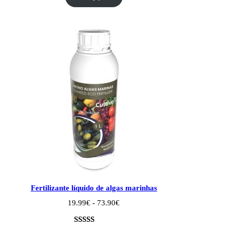
89.99€
em 5 com
base em
classificação
de cliente
Fertilizante líquido de algas marinhas
Intervalo
19.99
€
-
73.90
€
de
preços:
19.99€