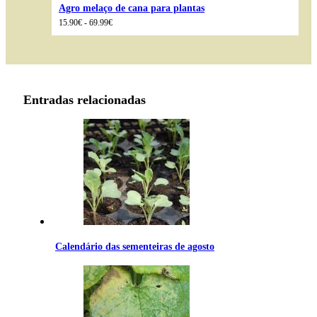
Agro melaço de cana para plantas
Intervalo
15.90
€
-
69.99
€
de
preços:
15.90€
a
69.99€
Entradas relacionadas
Calendário das sementeiras de agosto