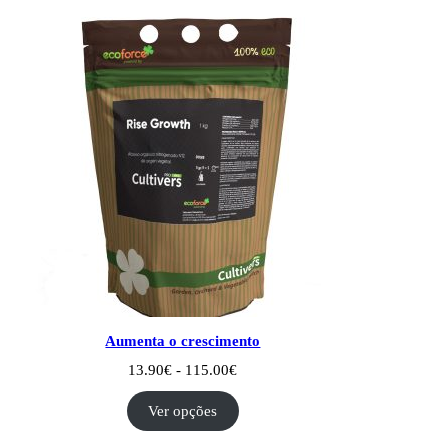
93.90€
Aumenta o crescimento
Intervalo
13.90
€
-
115.00
€
de
preços:
Ver opções
13.90€
a