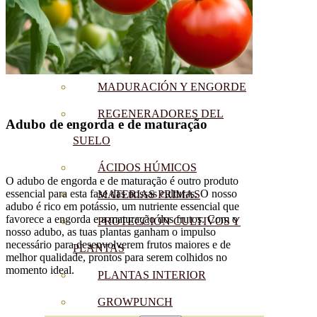
CORRECTORES DE
CARENCIAS
ENRAIZANTES
MADURACIÓN Y ENGORDE
REGENERADORES DEL
Adubo de engorda e de maturação
SUELO
ÁCIDOS HÚMICOS
O adubo de engorda e de maturação é outro produto
essencial para esta fase das nossas culturas. O nosso
MATERIAS PRIMAS
adubo é rico em potássio, um nutriente essencial que
favorece a engorda e a maturação dos frutos. Com o
PROTECCIÓN CULTIVOS Y
nosso adubo, as tuas plantas ganham o impulso
necessário para desenvolverem frutos maiores e de
PLANTAS
melhor qualidade, prontos para serem colhidos no
momento ideal.
PLANTAS INTERIOR
GROWPUNCH