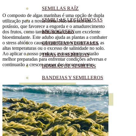
SEMILLAS RAÍZ
O composto de algas marinhas é uma opção de dupla
SEMILLAS LEGUMINOSAS
utilização para a nossa horta. Não só é rico em
potássio, que favorece a engorda e o amadurecimento
MICROGREEN
dos frutos, como também actua como um excelente
bioestimulante. Este adubo ajuda as plantas a combater
o stress abiótico causado por factores como a seca, as
CUBIERTAS VEGETALES
altas temperaturas ou o excesso de salinidade no solo.
Ao aplicar o nosso produto, as tuas plantas estarão
TIRAS DE SEMILLAS
melhor preparadas para enfrentar condições adversas e
continuarão a crescer apesar dos inconvenientes.
BOMBAS DE SEMILLAS
BANDEJAS Y SEMILLEROS
PROFESIONALES
ABONOS POR CULTIVO
VER TODOS
TOMATES
HUERTO