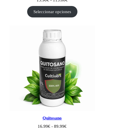
de
precios:
Seleccionar opciones
desde
13.90€
hasta
115.00€
Quitosano
Rango
16.99
€
-
89.99
€