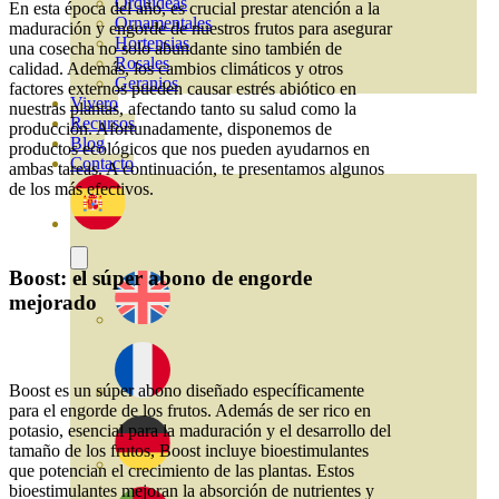
Orquideas
En esta época del año, es crucial prestar atención a la
Ornamentales
maduración y engorde de nuestros frutos para asegurar
Hortensias
una cosecha no solo abundante sino también de
Rosales
calidad. Además, los cambios climáticos y otros
Geranios
factores externos pueden causar estrés abiótico en
Vivero
nuestras plantas, afectando tanto su salud como la
Recursos
producción. Afortunadamente, disponemos de
Blog
productos ecológicos que nos pueden ayudarnos en
Contacto
ambas tareas. A continuación, te presentamos algunos
de los más efectivos.
Boost: el súper abono de engorde
mejorado
Boost es un súper abono diseñado específicamente
para el engorde de los frutos. Además de ser rico en
potasio, esencial para la maduración y el desarrollo del
tamaño de los frutos, Boost incluye bioestimulantes
que potencian el crecimiento de las plantas. Estos
bioestimulantes mejoran la absorción de nutrientes y