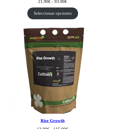
Rango
21.90
€
-
93.90
€
de
precios:
Seleccionar opciones
desde
21.90€
hasta
93.90€
Rise Growth
Rango
13.90
€
-
115.00
€