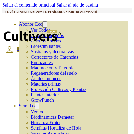
Saltar al contenido principal
Saltar al pie de página
ENVÍO GRATIS DESDE 20 €, EN PENÍNSULA Y PORTUGAL (24/72H)
Abonos Eco
Ver Todos
Abonos Líquidos
Abonos Solidos
Bioestimulantes
0
Sustratos y decorativas
Correctores de Carencias
Enraizantes
Maduración y Engorde
Regeneradores del suelo
Ácidos húmicos
Materias primas
Protección Cultivos y Plantas
Plantas interior
GrowPunch
Semillas
Ver todas
Biodinámicas Demeter
Hortaliza Fruto
Semillas Hortaliza de Hoja
Semillas Aromáticas