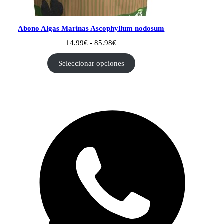
Abono Algas Marinas Ascophyllum nodosum
Rango
14.99
€
-
85.98
€
de
precios:
Seleccionar opciones
desde
14.99€
hasta
85.98€