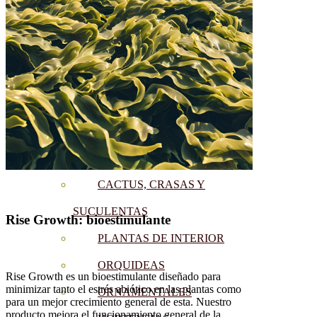
CÍTRICOS
FRUTALES
CÉSPED
BONSAI
CONÍFERAS Y SETOS
OLIVO
CACTUS, CRASAS Y
SUCULENTAS
Rise Growth: bioestimulante
PLANTAS DE INTERIOR
ORQUIDEAS
Rise Growth es un bioestimulante diseñado para
minimizar tanto el estrés abiótico en las plantas como
ORNAMENTALES
para un mejor crecimiento general de esta. Nuestro
producto mejora el funcionamiento general de la