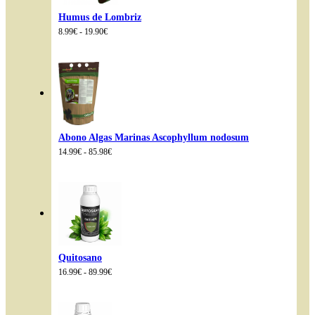
Humus de Lombriz
Rango
8.99
€
-
19.90
€
de
precios:
desde
8.99€
hasta
19.90€
Abono Algas Marinas Ascophyllum nodosum
Rango
14.99
€
-
85.98
€
de
precios:
desde
14.99€
hasta
85.98€
Quitosano
Rango
16.99
€
-
89.99
€
de
precios:
desde
16.99€