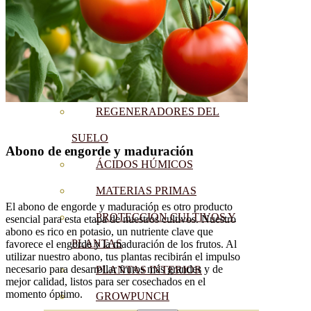
CORRECTORES DE
CARENCIAS
ENRAIZANTES
MADURACIÓN Y ENGORDE
REGENERADORES DEL
SUELO
Abono de engorde y maduración
ÁCIDOS HÚMICOS
MATERIAS PRIMAS
El abono de engorde y maduración es otro producto
PROTECCIÓN CULTIVOS Y
esencial para esta etapa de nuestros cultivos. Nuestro
abono es rico en potasio, un nutriente clave que
PLANTAS
favorece el engorde y la maduración de los frutos. Al
utilizar nuestro abono, tus plantas recibirán el impulso
necesario para desarrollar frutos más grandes y de
PLANTAS INTERIOR
mejor calidad, listos para ser cosechados en el
momento óptimo.
GROWPUNCH