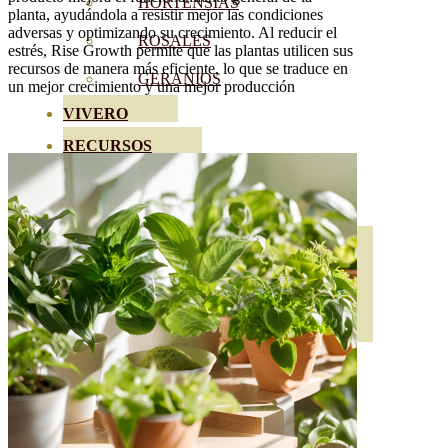
HORTENSIAS
planta, ayudándola a resistir mejor las condiciones
adversas y optimizando su crecimiento. Al reducir el
ROSALES
estrés, Rise Growth permite que las plantas utilicen sus
recursos de manera más eficiente, lo que se traduce en
GERANIOS
un mejor crecimiento y una mejor producción
VIVERO
RECURSOS
BLOG
CONTACTO