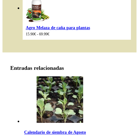
hasta
89.99€
Agro Melaza de caña para plantas
Rango
15.90
€
-
69.99
€
de
precios:
desde
15.90€
hasta
69.99€
Entradas relacionadas
Calendario de siembra de Agosto