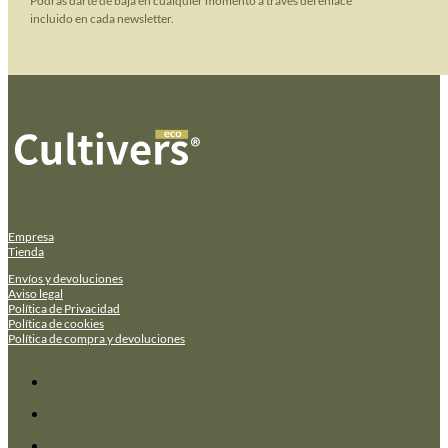
Podrás darte de baja en cualquier momento a través del enlace
incluido en cada newsletter.
Empresa
Tienda
Envíos y devoluciones
Aviso legal
Política de Privacidad
Política de cookies
Política de compra y devoluciones