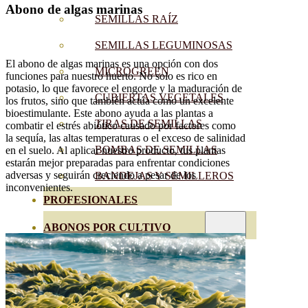
Abono de algas marinas
SEMILLAS RAÍZ
SEMILLAS LEGUMINOSAS
El abono de algas marinas es una opción con dos
MICROGREEN
funciones para nuestro huerto. No solo es rico en
potasio, lo que favorece el engorde y la maduración de
CUBIERTAS VEGETALES
los frutos, sino que también actúa como un excelente
bioestimulante. Este abono ayuda a las plantas a
TIRAS DE SEMILLAS
combatir el estrés abiótico causado por factores como
la sequía, las altas temperaturas o el exceso de salinidad
BOMBAS DE SEMILLAS
en el suelo. Al aplicar nuestro producto, tus plantas
estarán mejor preparadas para enfrentar condiciones
adversas y seguirán creciendo a pesar de los
BANDEJAS Y SEMILLEROS
inconvenientes.
PROFESIONALES
ABONOS POR CULTIVO
VER TODOS
TOMATES
HUERTO