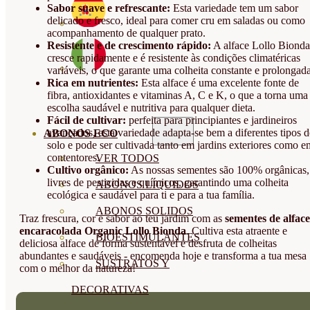
Sabor suave e refrescante:
Esta variedade tem um sabor
delicado e fresco, ideal para comer cru em saladas ou como
acompanhamento de qualquer prato.
Resistente e de crescimento rápido:
A alface Lollo Bionda
cresce rapidamente e é resistente às condições climatéricas
variáveis, o que garante uma colheita constante e prolongada
Rica em nutrientes:
Esta alface é uma excelente fonte de
fibra, antioxidantes e vitaminas A, C e K, o que a torna uma
escolha saudável e nutritiva para qualquer dieta.
Fácil de cultivar:
perfeita para principiantes e jardineiros
avançados, esta variedade adapta-se bem a diferentes tipos d
ABONOS ECO
solo e pode ser cultivada tanto em jardins exteriores como e
contentores.
VER TODOS
Cultivo orgânico:
As nossas sementes são 100% orgânicas,
livres de pesticidas e químicos, garantindo uma colheita
ABONOS LÍQUIDOS
ecológica e saudável para ti e para a tua família.
ABONOS SOLIDOS
Traz frescura, cor e sabor ao teu jardim com as
sementes de alface
encaracolada Organic Lollo Bionda
. Cultiva esta atraente e
BIOESTIMULANTES
deliciosa alface de forma sustentável e desfruta de colheitas
abundantes e saudáveis - encomenda hoje e transforma a tua mesa
SUSTRATOS Y
com o melhor da natureza!
DECORATIVAS