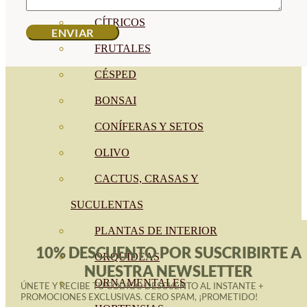
CÍTRICOS
FRUTALES
CÉSPED
BONSAI
CONÍFERAS Y SETOS
OLIVO
CACTUS, CRASAS Y
SUCULENTAS
PLANTAS DE INTERIOR
10% DESCUENTO POR SUSCRIBIRTE A
ORQUIDEAS
NUESTRA NEWSLETTER
ORNAMENTALES
ÚNETE Y RECIBE TU CÓDIGO DESCUENTO AL INSTANTE +
PROMOCIONES EXCLUSIVAS. CERO SPAM, ¡PROMETIDO!