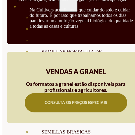
SEMILLAS
Na Cultivers acreditamos que cuidar do solo é cuidar
do futuro. É por isso que trabalhamos todos os dias
VER TODAS
para levar uma nutrição vegetal biológica de qualidade
a todas as casas e culturas.
BIODINÁMICAS DEMETER
HORTALIZA FRUTO
SEMILLAS HORTALIZA DE
HOJA
VENDAS A GRANEL
SEMILLAS AROMÁTICAS
Os formatos a granel estão disponíveis para
SEMILLAS FLORES
profissionais e agricultores.
SEMILLAS FLORES
CONSULTA OS PREÇOS ESPECIAIS
COMESTIBLES
SEMILLAS TRADICIONALES
SEMILLAS BRASICAS