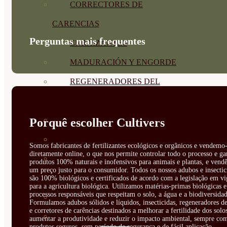
CORRECTORES DE
CARENCIAS
Perguntas mais frequentes
ENRAIZANTES
MADURACIÓN Y ENGORDE
REGENERADORES DEL
SUELO
ÁCIDOS HÚMICOS
Porquê escolher Cultivers
MATERIAS PRIMAS
Somos fabricantes de fertilizantes ecológicos e orgânicos e vendemo-
diretamente online, o que nos permite controlar todo o processo e ga
PROTECCIÓN CULTIVOS Y
produtos 100% naturais e inofensivos para animais e plantas, e vendê
um preço justo para o consumidor. Todos os nossos adubos e insectic
PLANTAS
são 100% biológicos e certificados de acordo com a legislação em vi
para a agricultura biológica. Utilizamos matérias-primas biológicas e
processos responsáveis que respeitam o solo, a água e a biodiversidad
PLANTAS INTERIOR
Formulamos adubos sólidos e líquidos, insecticidas, regeneradores de
e corretores de carências destinados a melhorar a fertilidade dos solo
GROWPUNCH
aumentar a produtividade e reduzir o impacto ambiental, sempre co
produtos seguros, sem período de segurança e de fácil aplicação.