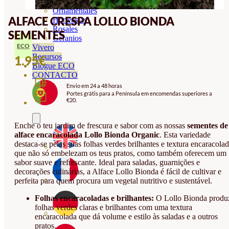
Orquideas
Ornamentales
ALFACE CRESPA LOLLO BIONDA
Hortensias
Rosales
SEMENTES
Geranios
ECO
Vivero
Recursos
1.95
€
Blogue ECO
CONTACTO
Envio em 24 a 48 horas
Portes grátis para a Península em encomendas superiores a
€20.
Enche o teu jardim de frescura e sabor com as nossas
sementes de
alface encaracolada Lollo Bionda Organic
. Esta variedade
destaca-se pelas suas folhas verdes brilhantes e textura encaracolad
que não só embelezam os teus pratos, como também oferecem um
sabor suave e refrescante. Ideal para saladas, guarnições e
decorações culinárias, a Alface Lollo Bionda é fácil de cultivar e
perfeita para quem procura um vegetal nutritivo e sustentável.
Folhas encaracoladas e brilhantes:
O Lollo Bionda produ
folhas verdes claras e brilhantes com uma textura
encaracolada que dá volume e estilo às saladas e a outros
pratos.