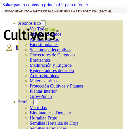
Saltar para o conteúdo principal
Ir para o footer
ENVIO GRATUITO A PARTIR DE 20 €, NA PENÍNSULA E EM PORTUGAL (24/72H)
Abonos Eco
Ver Todos
Abonos Líquidos
Abonos Solidos
Bioestimulantes
0
Sustratos y decorativas
Correctores de Carencias
Enraizantes
Maduración y Engorde
Regeneradores del suelo
Ácidos húmicos
Materias primas
Protección Cultivos y Plantas
Plantas interior
GrowPunch
Semillas
Ver todas
Biodinámicas Demeter
Hortaliza Fruto
Semillas Hortaliza de Hoja
Semillas Aromáticas