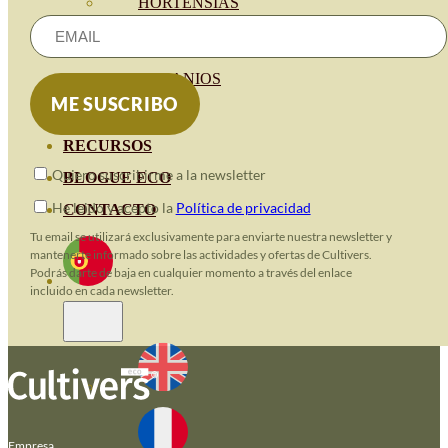
HORTENSIAS
ROSALES
GERANIOS
VIVERO
RECURSOS
Quiero suscribirme a la newsletter
BLOGUE ECO
He leido y acepto la
Política de privacidad
CONTACTO
Tu email se utilizará exclusivamente para enviarte nuestra newsletter y
mantenerte informado sobre las actividades y ofertas de Cultivers.
Podrás darte de baja en cualquier momento a través del enlace
incluido en cada newsletter.
Empresa