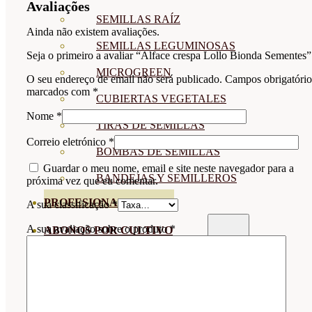
Avaliações
SEMILLAS RAÍZ
Ainda não existem avaliações.
SEMILLAS LEGUMINOSAS
Seja o primeiro a avaliar “Alface crespa Lollo Bionda Sementes”
MICROGREEN
O seu endereço de email não será publicado.
Campos obrigatório
marcados com
*
CUBIERTAS VEGETALES
Nome
*
TIRAS DE SEMILLAS
Correio eletrónico
*
BOMBAS DE SEMILLAS
Guardar o meu nome, email e site neste navegador para a
BANDEJAS Y SEMILLEROS
próxima vez que eu comentar.
PROFESIONALES
A sua classificação
*
A sua avaliação sobre o produto
*
ABONOS POR CULTIVO
VER TODOS
TOMATES
HUERTO