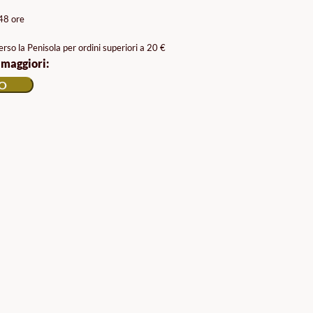
/48 ore
rso la Penisola per ordini superiori a 20 €
 maggiori:
LO