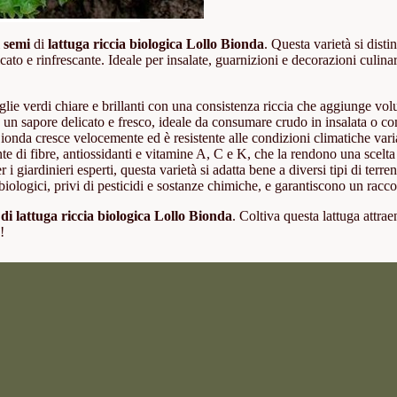
i
semi
di
lattuga riccia biologica Lollo Bionda
. Questa varietà si disti
cato e rinfrescante. Ideale per insalate, guarnizioni e decorazioni culinar
e verdi chiare e brillanti con una consistenza riccia che aggiunge volume 
 un sapore delicato e fresco, ideale da consumare crudo in insalata o 
ionda cresce velocemente ed è resistente alle condizioni climatiche varia
e di fibre, antiossidanti e vitamine A, C e K, che la rendono una scelta 
r i giardinieri esperti, questa varietà si adatta bene a diversi tipi di terr
ologici, privi di pesticidi e sostanze chimiche, e garantiscono un raccol
 di lattuga riccia biologica Lollo Bionda
. Coltiva questa lattuga attra
!