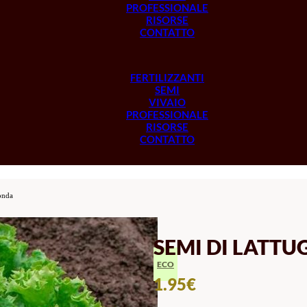
PROFESSIONALE
RISORSE
CONTATTO
FERTILIZZANTI
SEMI
VIVAIO
PROFESSIONALE
RISORSE
CONTATTO
ionda
SEMI DI LATTU
ECO
1.95
€