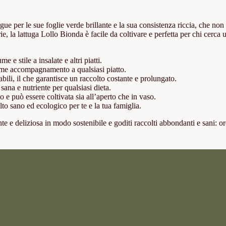
ngue per le sue foglie verde brillante e la sua consistenza riccia, che non
ie, la lattuga Lollo Bionda è facile da coltivare e perfetta per chi cerca 
e stile a insalate e altri piatti.
come accompagnamento a qualsiasi piatto.
bili, il che garantisce un raccolto costante e prolungato.
sana e nutriente per qualsiasi dieta.
eno e può essere coltivata sia all’aperto che in vaso.
to sano ed ecologico per te e la tua famiglia.
ente e deliziosa in modo sostenibile e goditi raccolti abbondanti e sani: o