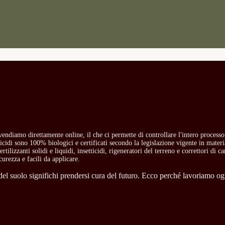
i vendiamo direttamente online, il che ci permette di controllare l'intero process
etticidi sono 100% biologici e certificati secondo la legislazione vigente in mate
rtilizzanti solidi e liquidi, insetticidi, rigeneratori del terreno e correttori di 
curezza e facili da applicare.
l suolo significhi prendersi cura del futuro. Ecco perché lavoriamo ogni