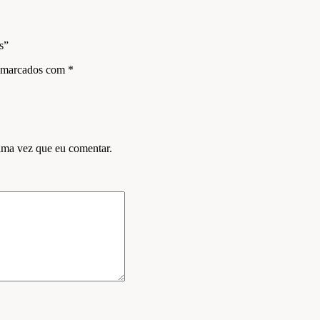
s”
s marcados com
*
ima vez que eu comentar.