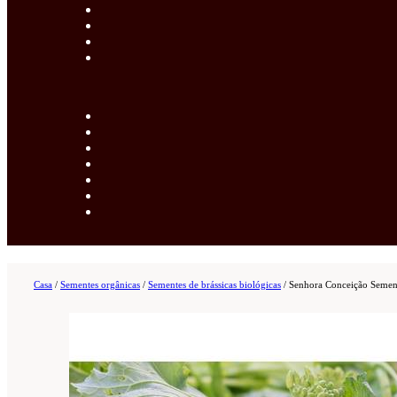
Casa
/
Sementes orgânicas
/
Sementes de brássicas biológicas
/
Senhora Conceição Sement