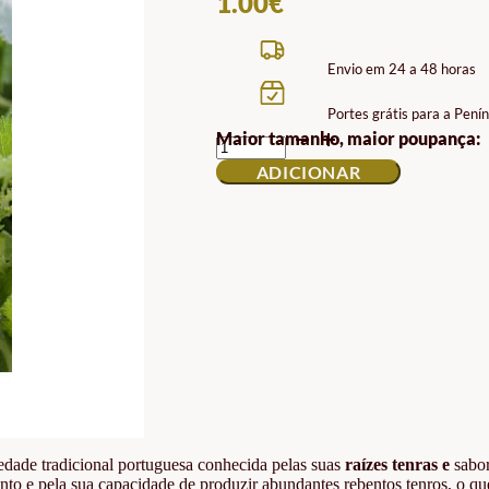
1.00
€
Envio em 24 a 48 horas
Portes grátis para a Pen
QUANTIDADE
Maior tamanho, maior poupança:
DE
ADICIONAR
SENHORA
CONCEIÇÃO
SEMENTES
DE
NABIÇAS
edade tradicional portuguesa conhecida pelas suas
raízes tenras e
sabor
ento e pela sua capacidade de produzir abundantes rebentos tenros, o qu