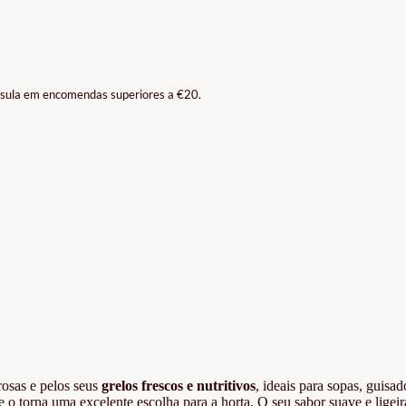
ínsula em encomendas superiores a €20.
osas e pelos seus
grelos frescos e nutritivos
, ideais para sopas, guisad
e o torna uma excelente escolha para a horta. O seu sabor suave e ligei