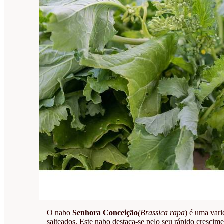
O nabo
Senhora Conceição
(Brassica rapa
) é uma vari
salteados. Este nabo destaca-se pelo seu rápido crescim