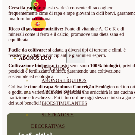
Crescita rapida:
questa varietà consente di raccogliere
frequentemente cime di rapa e rape giovani in cicli brevi, garanten
una fornitura continua.
Ricco di sostanze nutritive:
Fonte di vitamine A, C e K e di
minerali come il ferro e il calcio, promuove una dieta sana ed
equilibrata.
Facile da coltivare: si
adatta a diversi tipi di terreno e climi, è
resistente e adatta a principianti e giardinieri esperti.
ABONOS ECO
Coltivazione biologica:
i nostri semi sono
100% biologici
, privi d
VER TODOS
pesticidi e fertilizzanti chimici, garantendo una coltivazione
sostenibile ed ecologica.
ABONOS LÍQUIDOS
Coltiva le
cime di rapa Senhora Conceição Ecológico
nel tuo or
ABONOS SOLIDOS
e goditi una varietà nutriente e gustosa che arricchirà la tua cucina 
tradizione e freschezza. Fai il tuo ordine oggi stesso e inizia a gode
dei suoi benefici!
BIOESTIMULANTES
SUSTRATOS Y
DECORATIVAS