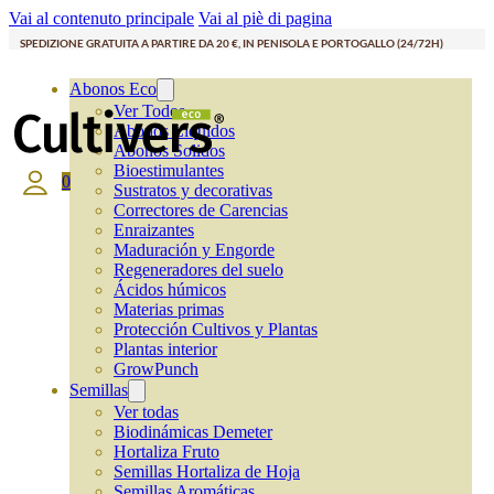
Vai al contenuto principale
Vai al piè di pagina
SPEDIZIONE GRATUITA A PARTIRE DA 20 €, IN PENISOLA E PORTOGALLO (24/72H)
Abonos Eco
Ver Todos
Abonos Líquidos
Abonos Solidos
Bioestimulantes
0
Sustratos y decorativas
Correctores de Carencias
Enraizantes
Maduración y Engorde
Regeneradores del suelo
Ácidos húmicos
Materias primas
Protección Cultivos y Plantas
Plantas interior
GrowPunch
Semillas
Ver todas
Biodinámicas Demeter
Hortaliza Fruto
Semillas Hortaliza de Hoja
Semillas Aromáticas