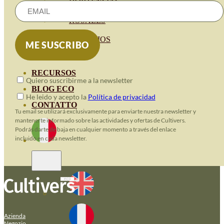
HORTENSIAS
ROSALES
GERANIOS
VIVERO
RECURSOS
Quiero suscribirme a la newsletter
BLOG ECO
He leido y acepto la
Política de privacidad
CONTATTO
Tu email se utilizará exclusivamente para enviarte nuestra newsletter y
mantenerte informado sobre las actividades y ofertas de Cultivers.
Podrás darte de baja en cualquier momento a través del enlace
incluido en cada newsletter.
Azienda
Negozio