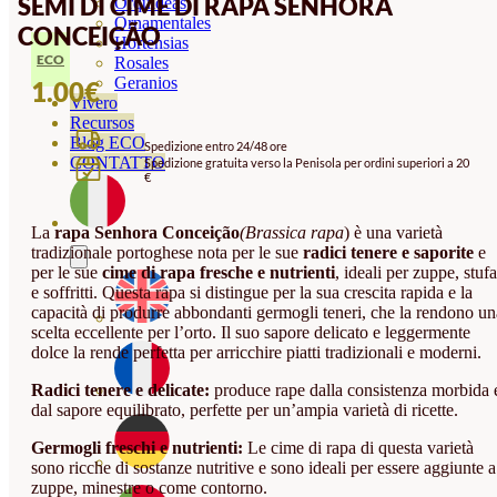
SEMI DI CIME DI RAPA SENHORA
Orquideas
Ornamentales
CONCEIÇÃO
Hortensias
ECO
Rosales
Geranios
1.00
€
Vivero
Recursos
Blog ECO
Spedizione entro 24/48 ore
CONTATTO
Spedizione gratuita verso la Penisola per ordini superiori a 20
€
La
rapa Senhora Conceição
(Brassica rapa
) è una varietà
tradizionale portoghese nota per le sue
radici tenere e saporite
e
per le sue
cime di rapa fresche e nutrienti
, ideali per zuppe, stufa
e soffritti. Questa rapa si distingue per la sua crescita rapida e la
capacità di produrre abbondanti germogli teneri, che la rendono un
scelta eccellente per l’orto. Il suo sapore delicato e leggermente
dolce la rende perfetta per arricchire piatti tradizionali e moderni.
Radici tenere e delicate:
produce rape dalla consistenza morbida 
dal sapore equilibrato, perfette per un’ampia varietà di ricette.
Germogli freschi e nutrienti:
Le cime di rapa di questa varietà
sono ricche di sostanze nutritive e sono ideali per essere aggiunte a
zuppe, minestre o come contorno.