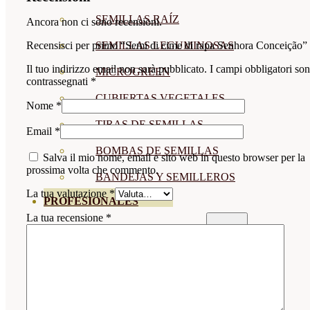
SEMILLAS RAÍZ
Ancora non ci sono recensioni.
SEMILLAS LEGUMINOSAS
Recensisci per primo “Semi di cime di rapa Senhora Conceição”
Il tuo indirizzo email non sarà pubblicato.
I campi obbligatori so
MICROGREEN
contrassegnati
*
CUBIERTAS VEGETALES
Nome
*
TIRAS DE SEMILLAS
Email
*
BOMBAS DE SEMILLAS
Salva il mio nome, email e sito web in questo browser per la
prossima volta che commento.
BANDEJAS Y SEMILLEROS
La tua valutazione
*
PROFESIONALES
La tua recensione
*
ABONOS POR CULTIVO
VER TODOS
TOMATES
HUERTO