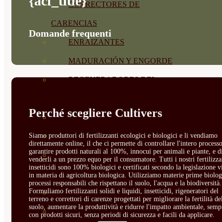
{acf_title}
CORRECTORES DE
CARENCIAS
Domande frequenti
ENRAIZANTES
MADURACIÓN Y ENGORDE
REGENERADORES DEL
SUELO
Perché scegliere Cultivers
ÁCIDOS HÚMICOS
Siamo produttori di fertilizzanti ecologici e biologici e li vendiamo
MATERIAS PRIMAS
direttamente online, il che ci permette di controllare l'intero processo
garantire prodotti naturali al 100%, innocui per animali e piante, e d
PROTECCIÓN CULTIVOS Y
venderli a un prezzo equo per il consumatore. Tutti i nostri fertilizza
insetticidi sono 100% biologici e certificati secondo la legislazione v
PLANTAS
in materia di agricoltura biologica. Utilizziamo materie prime biolog
processi responsabili che rispettano il suolo, l'acqua e la biodiversità.
Formuliamo fertilizzanti solidi e liquidi, insetticidi, rigeneratori del
PLANTAS INTERIOR
terreno e correttori di carenze progettati per migliorare la fertilità de
suolo, aumentare la produttività e ridurre l'impatto ambientale, semp
GROWPUNCH
con prodotti sicuri, senza periodi di sicurezza e facili da applicare.