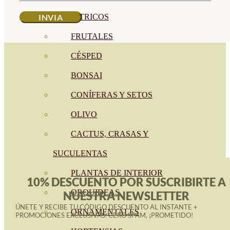
CÍTRICOS
FRUTALES
CÉSPED
BONSAI
CONÍFERAS Y SETOS
OLIVO
CACTUS, CRASAS Y
SUCULENTAS
PLANTAS DE INTERIOR
10% DESCUENTO POR SUSCRIBIRTE A
ORQUIDEAS
NUESTRA NEWSLETTER
ÚNETE Y RECIBE TU CÓDIGO DESCUENTO AL INSTANTE +
ORNAMENTALES
PROMOCIONES EXCLUSIVAS. CERO SPAM, ¡PROMETIDO!