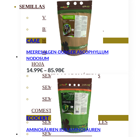
13.90€
SEMILLAS
bis
39.90€
VER TODAS
BIODINÁMICAS DEMETER
CAAE
HORTALIZA FRUTO
MEERESALGEN-DÜNGER ASCOPHYLLUM
SEMILLAS HORTALIZA DE
NODOSUM
HOJA
Preisspanne:
14.99
€
–
85.98
€
SEMILLAS AROMÁTICAS
14.99€
bis
SEMILLAS FLORES
85.98€
SEMILLAS FLORES
COMESTIBLES
ECOCERT
SEMILLAS TRADICIONALES
AMINOSÄUREN 85% AMINOSÄUREN
SEMILLAS BRASICAS