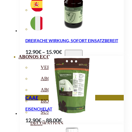
DREIFACHE WIRKUNG, SOFORT EINSATZBEREIT
Preisspanne:
12.90
€
–
15.90
€
ABONOS ECO
12.90€
bis
VER TODOS
15.90€
ABONOS LÍQUIDOS
ABONOS SOLIDOS
CAAE
BIOESTIMULANTES
EISENCHELAT
SUSTRATOS Y
Preisspanne:
12.90
€
–
88.00
€
DECORATIVAS
12.90€