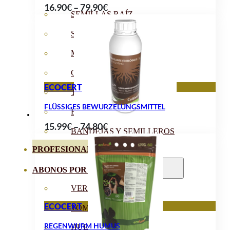
Preisspanne:
16.90
€
–
79.90
€
SEMILLAS RAÍZ
16.90€
bis
SEMILLAS LEGUMINOSAS
79.90€
MICROGREEN
CUBIERTAS VEGETALES
ECOCERT
TIRAS DE SEMILLAS
FLÜSSIGES BEWURZELUNGSMITTEL
BOMBAS DE SEMILLAS
Preisspanne:
15.99
€
–
74.80
€
BANDEJAS Y SEMILLEROS
15.99€
PROFESIONALES
bis
74.80€
ABONOS POR CULTIVO
VER TODOS
ECOCERT
TOMATES
REGENWURM HUMUS
HUERTO