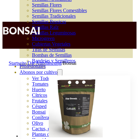
Semillas Flores
Semillas Flores Comestibles
Semillas Tradicionales
Semillas Brasicas
Semillas Raíz
BONSAI
Semillas Leguminosas
Microgreen
Cubiertas Vegetales
Tiras de Semillas
Bombas de Semillas
Bandejas y Semilleros
Startseite
/
Die Anpflanzung
/
Bonsai
Profesionales
Abonos por cultivo
Ver Todos
Tomates
Huerto
Cítricos
Frutales
Césped
Bonsai
Coníferas y setos
Olivo
Cactus, crasas y suculentas
Plantas de interior