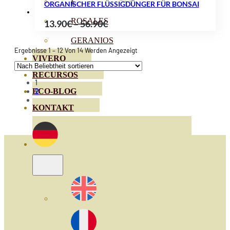
HORTENSIAS
ORGANISCHER FLÜSSIGDÜNGER FÜR BONSAI
ROSALES
Preisspanne:
13.90
€
–
56.90
€
13.90€
GERANIOS
bis
Nach
Ergebnisse 1 – 12 Von 14 Werden Angezeigt
VIVERO
Beliebtheit
56.90€
Sortiert
RECURSOS
1
ECO-BLOG
2
KONTAKT