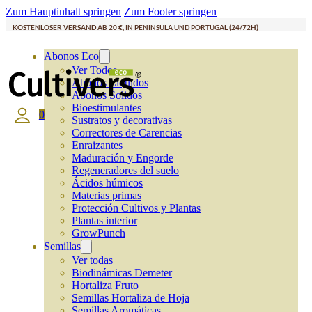
Zum Hauptinhalt springen
Zum Footer springen
KOSTENLOSER VERSAND AB 20 €, IN PENINSULA UND PORTUGAL (24/72H)
Abonos Eco
Ver Todos
Abonos Líquidos
Abonos Solidos
Bioestimulantes
0
Sustratos y decorativas
Correctores de Carencias
Enraizantes
Maduración y Engorde
Regeneradores del suelo
Ácidos húmicos
Materias primas
Protección Cultivos y Plantas
Plantas interior
GrowPunch
Semillas
Ver todas
Biodinámicas Demeter
Hortaliza Fruto
Semillas Hortaliza de Hoja
Semillas Aromáticas