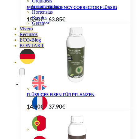
Orquideas
Ornamentales
MULTIPLE DEFICIENCY CORRECTOR FLÜSSIG
Hortensias
Rosales
Preisspanne:
15.90
€
–
63.85
€
Geranios
15.90€
Vivero
Recursos
bis
ECO-Blog
63.85€
KONTAKT
FLÜSSIGES EISEN FÜR PFLANZEN
Preisspanne:
14.90
€
–
37.90
€
14.90€
bis
37.90€