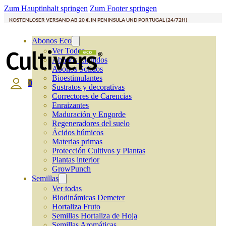
Zum Hauptinhalt springen
Zum Footer springen
KOSTENLOSER VERSAND AB 20 €, IN PENINSULA UND PORTUGAL (24/72H)
Abonos Eco
Ver Todos
Abonos Líquidos
Abonos Solidos
Bioestimulantes
0
Sustratos y decorativas
Correctores de Carencias
Enraizantes
Maduración y Engorde
Regeneradores del suelo
Ácidos húmicos
Materias primas
Protección Cultivos y Plantas
Plantas interior
GrowPunch
Semillas
Ver todas
Biodinámicas Demeter
Hortaliza Fruto
Semillas Hortaliza de Hoja
Semillas Aromáticas