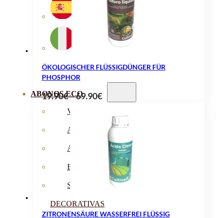
ÖKOLOGISCHER FLÜSSIGDÜNGER FÜR
PHOSPHOR
ABONOS ECO
Preisspanne:
19.90
€
–
69.90
€
19.90€
VER TODOS
bis
ABONOS LÍQUIDOS
69.90€
ABONOS SOLIDOS
BIOESTIMULANTES
SUSTRATOS Y
DECORATIVAS
ZITRONENSÄURE WASSERFREI FLÜSSIG