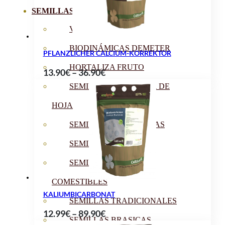
SEMILLAS
VER TODAS
BIODINÁMICAS DEMETER
PFLANZLICHER CALCIUM-KORREKTOR
HORTALIZA FRUTO
Preisspanne:
13.90
€
–
36.90
€
13.90€
SEMILLAS HORTALIZA DE
bis
HOJA
36.90€
SEMILLAS AROMÁTICAS
SEMILLAS FLORES
SEMILLAS FLORES
COMESTIBLES
KALIUMBICARBONAT
SEMILLAS TRADICIONALES
Preisspanne:
12.99
€
–
89.90
€
SEMILLAS BRASICAS