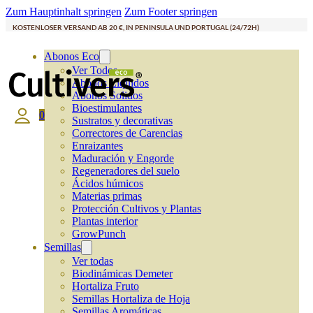
Zum Hauptinhalt springen
Zum Footer springen
KOSTENLOSER VERSAND AB 20 €, IN PENINSULA UND PORTUGAL (24/72H)
Abonos Eco
Ver Todos
Abonos Líquidos
Abonos Solidos
Bioestimulantes
0
Sustratos y decorativas
Correctores de Carencias
Enraizantes
Maduración y Engorde
Regeneradores del suelo
Ácidos húmicos
Materias primas
Protección Cultivos y Plantas
Plantas interior
GrowPunch
Semillas
Ver todas
Biodinámicas Demeter
Hortaliza Fruto
Semillas Hortaliza de Hoja
Semillas Aromáticas