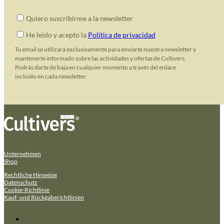
Quiero suscribirme a la newsletter
He leido y acepto la
Política de privacidad
Tu email se utilizará exclusivamente para enviarte nuestra newsletter y
mantenerte informado sobre las actividades y ofertas de Cultivers.
Podrás darte de baja en cualquier momento a través del enlace
incluido en cada newsletter.
Unternehmen
Shop
Rechtliche Hinweise
Datenschutz
Cookie-Richtlinie
Kauf- und Rückgaberichtlinien