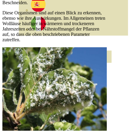
Beschneiden.
Diese Organismen sind auf einen Blick zu erkennen,
ebenso wie ihre Auswirkungen. Im Allgemeinen treten
Wollläuse häufiger in wärmeren und trockeneren
Jahreszeiten oder bei Nährstoffmangel der Pflanzen
auf, so dass die oben beschriebenen Parameter
zutreffen.
ABONOS ECO
VER TODOS
ABONOS LÍQUIDOS
ABONOS SOLIDOS
BIOESTIMULANTES
SUSTRATOS Y
DECORATIVAS