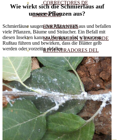
CORRECTORES DE
Wie wirkt sich die Schmierlaus auf
unsere Pflanzen aus?
CARENCIAS
Schmierläuse saugen den Pflanzensaft aus und befallen
ENRAIZANTES
viele Pflanzen, Bäume und Sträucher. Ein Befall mit
diesen Insekten kann zu Honigtau und schwarzem
MADURACIÓN Y ENGORDE
Rußtau führen und bewirken, dass die Blätter gelb
werden oder vorzeitig abfallen.
REGENERADORES DEL
SUELO
ÁCIDOS HÚMICOS
MATERIAS PRIMAS
PROTECCIÓN CULTIVOS Y
PLANTAS
PLANTAS INTERIOR
GROWPUNCH