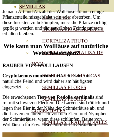
SEMILLAS
Je nach Art und Anzahl der Wollläuse können einige
Pflanzenteile missgebildet sein oder absterben. Um
VER TODAS
diese Insekten zu bekämpfen, muss die Pflanze richtig
gepflegt werden und die natürlichen Feinde müssen
BIODINÁMICAS DEMETER
erhalten bleiben.
HORTALIZA FRUTO
Wie kann man Wollläuse auf natürliche
Weise beseitigen?
SEMILLAS HORTALIZA DE
HOJA
RÄUBER VON WOLLLÄUSEN
Cryptolaemus montrouzieri
SEMILLAS AROMÁTICAS
ist der wirksamste
natürliche Feind und wird daher am häufigsten
eingesetzt.
SEMILLAS FLORES
Die erwachsenen Tiere von
Rodolia cardinalis
sind
SEMILLAS FLORES
rot mit schwarzen Flecken. Die Larven sind rötlich und
legen ihre Eier in der Nähe der Schmierläuse ab, und
COMESTIBLES
die Larven ernähren sich von den Eiern und Nymphen
der Schmierläuse, wenn diese schlüpfen. Beute von
SEMILLAS TRADICIONALES
Wollläusen im Erwachsenen- und Larvenstadium.
SEMILLAS BRASICAS