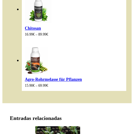
Chitosan
Preisspanne:
16.99
€
–
89.99
€
16.99€
bis
89.99€
Agro-Rohrmelasse für Pflanzen
Preisspanne:
15.90
€
–
69.99
€
15.90€
bis
69.99€
Entradas relacionadas