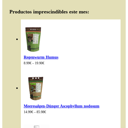
Productos imprescindibles este mes:
Regenwurm Humus
Preisspanne:
8.99
€
–
19.90
€
8.99€
bis
19.90€
Meeresalgen-Dünger Ascophyllum nodosum
Preisspanne:
14.99
€
–
85.98
€
14.99€
bis
85.98€