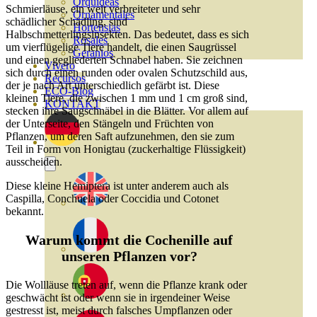
Orquideas
Schmierläuse, ein weit verbreiteter und sehr
Ornamentales
schädlicher Schädling, sind
Hortensias
Halbschmetterlingsinsekten. Das bedeutet, dass es sich
Rosales
um vierflügelige Tiere handelt, die einen Saugrüssel
Geranios
und einen gegliederten Schnabel haben. Sie zeichnen
Vivero
sich durch einen runden oder ovalen Schutzschild aus,
Recursos
der je nach Art unterschiedlich gefärbt ist. Diese
ECO-Blog
kleinen Tiere, die zwischen 1 mm und 1 cm groß sind,
KONTAKT
stecken ihre Saugschnäbel in die Blätter. Vor allem auf
der Unterseite, den Stängeln und Früchten von
Pflanzen, um deren Saft aufzunehmen, den sie zum
Teil in Form von Honigtau (zuckerhaltige Flüssigkeit)
ausscheiden.
Diese kleine Hemiptera ist unter anderem auch als
Caspilla, Conchuela oder Coccidia und Cotonet
bekannt.
Warum kommt die Cochenille auf
unseren Pflanzen vor?
Die Wollläuse treten auf, wenn die Pflanze krank oder
geschwächt ist oder wenn sie in irgendeiner Weise
gestresst ist, meist durch falsches Umpflanzen oder