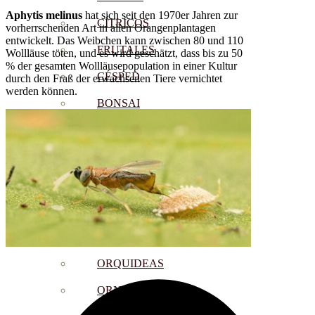
Aphytis melinus
hat sich seit den 1970er Jahren zur
CÍTRICOS
vorherrschenden Art in allen Orangenplantagen
entwickelt. Das Weibchen kann zwischen 80 und 110
FRUTALES
Wollläuse töten, und es wird geschätzt, dass bis zu 50
% der gesamten Wollläusepopulation in einer Kultur
CÉSPED
durch den Fraß der erwachsenen Tiere vernichtet
werden können.
BONSAI
CONÍFERAS Y SETOS
OLIVO
CACTUS, CRASAS Y
SUCULENTAS
PLANTAS DE INTERIOR
ORQUIDEAS
ORNAMENTALES