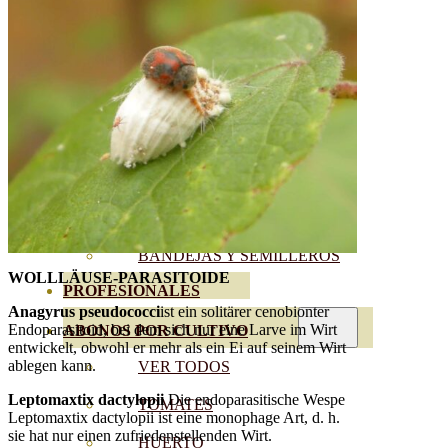
SEMILLAS RAÍZ
SEMILLAS LEGUMINOSAS
MICROGREEN
CUBIERTAS VEGETALES
TIRAS DE SEMILLAS
BOMBAS DE SEMILLAS
BANDEJAS Y SEMILLEROS
WOLLLÄUSE-PARASITOIDE
PROFESIONALES
Anagyrus pseudococci
ist ein solitärer cenobionter
Endoparasitoid, bei dem sich nur eine Larve im Wirt
ABONOS POR CULTIVO
entwickelt, obwohl er mehr als ein Ei auf seinem Wirt
ablegen kann.
VER TODOS
Leptomaxtix dactylopii
Die endoparasitische Wespe
TOMATES
Leptomaxtix dactylopii ist eine monophage Art, d. h.
sie hat nur einen zufriedenstellenden Wirt.
HUERTO