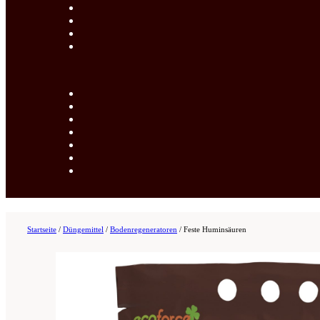
Startseite
/
Düngemittel
/
Bodenregeneratoren
/
Feste Huminsäuren