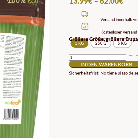
PRE
13.99
€
–
62.00
€
13.
BIS
Versand innerhalb v
62.
Kostenloser Versand 
Größere Größe, größere Erspa
1 KG
250 G
5 KG
FESTE
HUMINSÄUREN
IN DEN WARENKORB
MENGE
Sicherheitsfrist: No tiene plazo de 