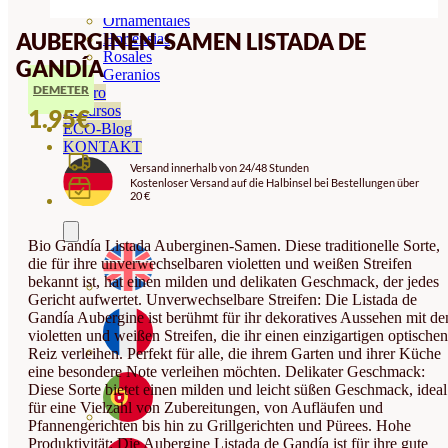
Orquideas
Ornamentales
AUBERGINEN-SAMEN LISTADA DE
Hortensias
Rosales
GANDÍA
Geranios
DEMETER
Vivero
Recursos
1.95
€
ECO-Blog
KONTAKT
Versand innerhalb von 24/48 Stunden
Kostenloser Versand auf die Halbinsel bei Bestellungen über
20 €
Bio Gandía Listada Auberginen-Samen. Diese traditionelle Sorte,
die für ihre unverwechselbaren violetten und weißen Streifen
bekannt ist, hat einen milden und delikaten Geschmack, der jedes
Gericht aufwertet. Unverwechselbare Streifen: Die Listada de
Gandía Aubergine ist berühmt für ihr dekoratives Aussehen mit de
violetten und weißen Streifen, die ihr einen einzigartigen optischen
Reiz verleihen. Perfekt für alle, die ihrem Garten und ihrer Küche
eine besondere Note verleihen möchten. Delikater Geschmack:
Diese Sorte bietet einen milden und leicht süßen Geschmack, ideal
für eine Vielzahl von Zubereitungen, von Aufläufen und
Pfannengerichten bis hin zu Grillgerichten und Pürees. Hohe
Produktivität: Die Aubergine Listada de Gandía ist für ihre gute