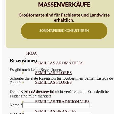
MASSENVERKÄUFE
SEMILLAS
Großformate sind für Fachleute und Landwirte
VER TODAS
erhältlich.
BIODINÁMICAS DEMETER
SONDERPREISE KONSULTIEREN
HORTALIZA FRUTO
SEMILLAS HORTALIZA DE
HOJA
Rezensionen
SEMILLAS AROMÁTICAS
Es gibt noch keine Rezensionen.
SEMILLAS FLORES
Schreibe die erste Rezension für „Auberginen-Samen Listada de
SEMILLAS FLORES
Gandía“
Deine E-Mail-Adresse wird nicht veröffentlicht.
Erforderliche
COMESTIBLES
Felder sind mit
*
markiert
SEMILLAS TRADICIONALES
Name
*
SEMILLAS BRASICAS