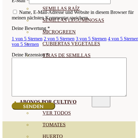
E-Mail
*
SEMILLAS RAÍZ
Name, E-Mail-Adresse und Website in diesem Browser für
meinen nächsten Kommentar speichern.
SEMILLAS LEGUMINOSAS
Deine Bewertung
*
MICROGREEN
1 von 5 Sternen
2 von 5 Sternen
3 von 5 Sternen
4 von 5 Sterne
CUBIERTAS VEGETALES
von 5 Sternen
Deine Rezension
*
TIRAS DE SEMILLAS
BOMBAS DE SEMILLAS
BANDEJAS Y SEMILLEROS
PROFESIONALES
ABONOS POR CULTIVO
VER TODOS
TOMATES
HUERTO