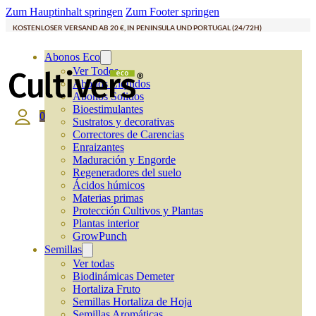
Zum Hauptinhalt springen
Zum Footer springen
KOSTENLOSER VERSAND AB 20 €, IN PENINSULA UND PORTUGAL (24/72H)
Abonos Eco
Ver Todos
Abonos Líquidos
Abonos Solidos
Bioestimulantes
0
Sustratos y decorativas
Correctores de Carencias
Enraizantes
Maduración y Engorde
Regeneradores del suelo
Ácidos húmicos
Materias primas
Protección Cultivos y Plantas
Plantas interior
GrowPunch
Semillas
Ver todas
Biodinámicas Demeter
Hortaliza Fruto
Semillas Hortaliza de Hoja
Semillas Aromáticas