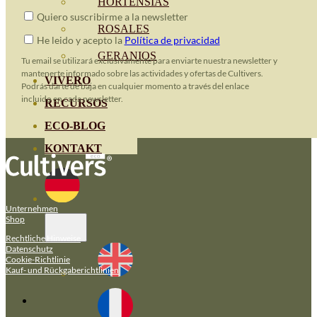
HORTENSIAS
Quiero suscribirme a la newsletter
ROSALES
He leido y acepto la
Política de privacidad
GERANIOS
Tu email se utilizará exclusivamente para enviarte nuestra newsletter y
mantenerte informado sobre las actividades y ofertas de Cultivers.
VIVERO
Podrás darte de baja en cualquier momento a través del enlace
incluido en cada newsletter.
RECURSOS
ECO-BLOG
KONTAKT
Unternehmen
Shop
Rechtliche Hinweise
Datenschutz
Cookie-Richtlinie
Kauf- und Rückgaberichtlinien