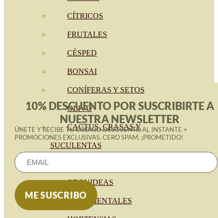
CÍTRICOS
FRUTALES
CÉSPED
BONSAI
CONÍFERAS Y SETOS
10% DESCUENTO POR SUSCRIBIRTE A
OLIVO
NUESTRA NEWSLETTER
CACTUS, CRASAS Y
ÚNETE Y RECIBE TU CÓDIGO DESCUENTO AL INSTANTE +
PROMOCIONES EXCLUSIVAS. CERO SPAM, ¡PROMETIDO!
SUCULENTAS
PLANTAS DE INTERIOR
ORQUIDEAS
ORNAMENTALES