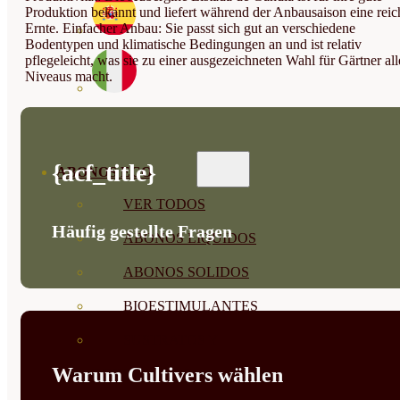
Produktion bekannt und liefert während der Anbausaison eine reic
Ernte. Einfacher Anbau: Sie passt sich gut an verschiedene
Bodentypen und klimatische Bedingungen an und ist relativ
pflegeleicht, was sie zu einer ausgezeichneten Wahl für Gärtner all
Niveaus macht.
{acf_title}
ABONOS ECO
VER TODOS
Häufig gestellte Fragen
ABONOS LÍQUIDOS
ABONOS SOLIDOS
BIOESTIMULANTES
SUSTRATOS Y
Warum Cultivers wählen
DECORATIVAS