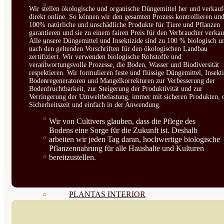
CORRECTORES DE
Wir stellen ökologische und organische Düngemittel her und verkauf
direkt online. So können wir den gesamten Prozess kontrollieren un
CARENCIAS
100% natürliche und unschädliche Produkte für Tiere und Pflanzen
garantieren und sie zu einem fairen Preis für den Verbraucher verkau
Alle unsere Düngemittel und Insektizide sind zu 100 % biologisch u
ENRAIZANTES
nach den geltenden Vorschriften für den ökologischen Landbau
zertifiziert. Wir verwenden biologische Rohstoffe und
MADURACIÓN Y ENGORDE
verantwortungsvolle Prozesse, die Boden, Wasser und Biodiversität
respektieren. Wir formulieren feste und flüssige Düngemittel, Insekti
REGENERADORES DEL
Bodenregeneratoren und Mangelkorrekturen zur Verbesserung der
Bodenfruchtbarkeit, zur Steigerung der Produktivität und zur
Verringerung der Umweltbelastung, immer mit sicheren Produkten, 
SUELO
Sicherheitszeit und einfach in der Anwendung.
ÁCIDOS HÚMICOS
Wir von Cultivers glauben, dass die Pflege des
Bodens eine Sorge für die Zukunft ist. Deshalb
MATERIAS PRIMAS
arbeiten wir jeden Tag daran, hochwertige biologische
Pflanzennahrung für alle Haushalte und Kulturen
PROTECCIÓN CULTIVOS Y
bereitzustellen.
PLANTAS
PLANTAS INTERIOR
GROWPUNCH