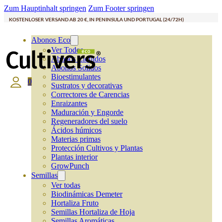
Zum Hauptinhalt springen
Zum Footer springen
KOSTENLOSER VERSAND AB 20 €, IN PENINSULA UND PORTUGAL (24/72H)
Abonos Eco
Ver Todos
Abonos Líquidos
Abonos Solidos
Bioestimulantes
0
Sustratos y decorativas
Correctores de Carencias
Enraizantes
Maduración y Engorde
Regeneradores del suelo
Ácidos húmicos
Materias primas
Protección Cultivos y Plantas
Plantas interior
GrowPunch
Semillas
Ver todas
Biodinámicas Demeter
Hortaliza Fruto
Semillas Hortaliza de Hoja
Semillas Aromáticas