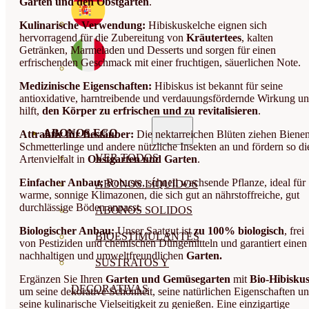
Garten und den Obstgarten
.
Kulinarische Verwendung:
Hibiskuskelche eignen sich
hervorragend für die Zubereitung von
Kräutertees
, kalten
Getränken, Marmeladen und Desserts und sorgen für einen
erfrischenden Geschmack mit einer fruchtigen, säuerlichen Note.
Medizinische Eigenschaften:
Hibiskus ist bekannt für seine
antioxidative, harntreibende und verdauungsfördernde Wirkung u
hilft,
den Körper zu erfrischen und zu revitalisieren
.
ABONOS ECO
Attraktiv für Bestäuber:
Die nektarreichen Blüten ziehen Bienen
Schmetterlinge und andere nützliche Insekten an und fördern so di
VER TODOS
Artenvielfalt in
Obstgarten und Garten
.
Einfacher Anbau:
Robuste, schnell wachsende Pflanze, ideal für
ABONOS LÍQUIDOS
warme, sonnige Klimazonen, die sich gut an nährstoffreiche, gut
durchlässige Böden anpasst.
ABONOS SOLIDOS
Biologischer Anbau:
Unser Saatgut ist
zu 100% biologisch
, frei
BIOESTIMULANTES
von Pestiziden und chemischen Düngemitteln und garantiert einen
nachhaltigen und umweltfreundlichen
Garten.
SUSTRATOS Y
Ergänzen Sie Ihren
Garten und Gemüsegarten
mit
Bio-Hibisku
DECORATIVAS
um seine dekorative Schönheit, seine natürlichen Eigenschaften u
seine kulinarische Vielseitigkeit zu genießen. Eine einzigartige