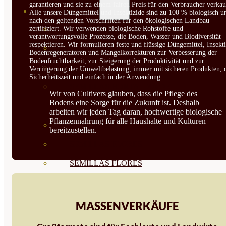
garantieren und sie zu einem fairen Preis für den Verbraucher verkau
SEMILLAS
Alle unsere Düngemittel und Insektizide sind zu 100 % biologisch u
nach den geltenden Vorschriften für den ökologischen Landbau
zertifiziert. Wir verwenden biologische Rohstoffe und
VER TODAS
verantwortungsvolle Prozesse, die Boden, Wasser und Biodiversität
respektieren. Wir formulieren feste und flüssige Düngemittel, Insekti
BIODINÁMICAS DEMETER
Bodenregeneratoren und Mangelkorrekturen zur Verbesserung der
Bodenfruchtbarkeit, zur Steigerung der Produktivität und zur
HORTALIZA FRUTO
Verringerung der Umweltbelastung, immer mit sicheren Produkten, 
Sicherheitszeit und einfach in der Anwendung.
SEMILLAS HORTALIZA DE
Wir von Cultivers glauben, dass die Pflege des
Bodens eine Sorge für die Zukunft ist. Deshalb
HOJA
arbeiten wir jeden Tag daran, hochwertige biologische
Pflanzennahrung für alle Haushalte und Kulturen
SEMILLAS AROMÁTICAS
bereitzustellen.
SEMILLAS FLORES
SEMILLAS FLORES
COMESTIBLES
SEMILLAS TRADICIONALES
MASSENVERKÄUFE
SEMILLAS BRASICAS