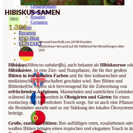
Orquideas
Ornamentales
HIBISKUS-SAMEN
Hortensias
Rosales
ÖKO
Geranios
1.30
€
Vivero
Recursos
ECO-Blog
Versand innerhalb von 24/48 Stunden
KONTAKT
Kostenloser Versand auf die Halbinsel bei Bestellungen über
20 €
Hibiskus
(Hibiscus sabdariffa
), auch bekannt als
Hibiskusrose
ode
Hibiskustee
, ist eine Zier- und Nutzpflanze, die für ihre großen
Blüten in leuchtenden Farben
und für ihre kulinarischen und
medizinischen Eigenschaften geschätzt wird. Ihre Blüten und
Blütenkelche eignen sich hervorragend für die Zubereitung von
erfrischenden Aufgüssen
, Marmeladen und natürlichen Getränke
während ihre Anwesenheit in
Obstgärten und Gärten
für einen
exotischen und farbenfrohen Touch sorgt. Sie ist auch eine Pflanze
die Bestäuber anzieht und so zur Stärkung des lokalen Ökosystem
beiträgt.
Große, exotische Blüten:
Ihre auffälligen roten, rosafarbenen ode
weißen Blüten bringen einen tropischen und eleganten Touch in d