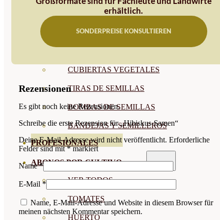
Großformate sind für Fachleute und Landwirte
erhältlich.
SEMILLAS RAÍZ
SONDERPREISE KONSULTIEREN
SEMILLAS LEGUMINOSAS
MICROGREEN
CUBIERTAS VEGETALES
Rezensionen
TIRAS DE SEMILLAS
Es gibt noch keine Rezensionen.
BOMBAS DE SEMILLAS
Schreibe die erste Rezension für „Hibiskus-Samen“
BANDEJAS Y SEMILLEROS
Deine E-Mail-Adresse wird nicht veröffentlicht.
Erforderliche
PROFESIONALES
Felder sind mit
*
markiert
ABONOS POR CULTIVO
Name
*
VER TODOS
E-Mail
*
TOMATES
Name, E-Mail-Adresse und Website in diesem Browser für
meinen nächsten Kommentar speichern.
HUERTO