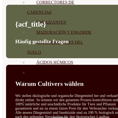
CORRECTORES DE
CARENCIAS
{acf_title}
ENRAIZANTES
MADURACIÓN Y ENGORDE
Häufig gestellte Fragen
REGENERADORES DEL
SUELO
ÁCIDOS HÚMICOS
MATERIAS PRIMAS
PROTECCIÓN CULTIVOS Y
Warum Cultivers wählen
PLANTAS
Wir stellen ökologische und organische Düngemittel her und verkauf
direkt online. So können wir den gesamten Prozess kontrollieren un
PLANTAS INTERIOR
100% natürliche und unschädliche Produkte für Tiere und Pflanzen
garantieren und sie zu einem fairen Preis für den Verbraucher verkau
GROWPUNCH
Alle unsere Düngemittel und Insektizide sind zu 100 % biologisch u
nach den geltenden Vorschriften für den ökologischen Landbau