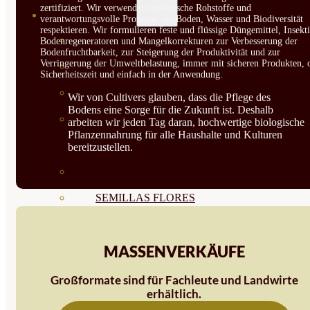
zertifiziert. Wir verwenden biologische Rohstoffe und
SEMILLAS
verantwortungsvolle Prozesse, die Boden, Wasser und Biodiversität
respektieren. Wir formulieren feste und flüssige Düngemittel, Insekti
VER TODAS
Bodenregeneratoren und Mangelkorrekturen zur Verbesserung der
Bodenfruchtbarkeit, zur Steigerung der Produktivität und zur
Verringerung der Umweltbelastung, immer mit sicheren Produkten, 
BIODINÁMICAS DEMETER
Sicherheitszeit und einfach in der Anwendung.
HORTALIZA FRUTO
Wir von Cultivers glauben, dass die Pflege des
Bodens eine Sorge für die Zukunft ist. Deshalb
SEMILLAS HORTALIZA DE
arbeiten wir jeden Tag daran, hochwertige biologische
Pflanzennahrung für alle Haushalte und Kulturen
HOJA
bereitzustellen.
SEMILLAS AROMÁTICAS
SEMILLAS FLORES
SEMILLAS FLORES
MASSENVERKÄUFE
COMESTIBLES
SEMILLAS TRADICIONALES
Großformate sind für Fachleute und Landwirte
erhältlich.
SEMILLAS BRASICAS