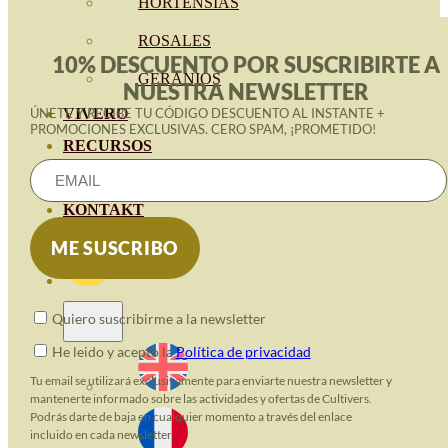
HORTENSIAS
ROSALES
10% DESCUENTO POR SUSCRIBIRTE A
GERANIOS
NUESTRA NEWSLETTER
VIVERO
ÚNETE Y RECIBE TU CÓDIGO DESCUENTO AL INSTANTE +
PROMOCIONES EXCLUSIVAS. CERO SPAM, ¡PROMETIDO!
RECURSOS
ECO-BLOG
KONTAKT
Quiero suscribirme a la newsletter
He leido y acepto la
Política de privacidad
Tu email se utilizará exclusivamente para enviarte nuestra newsletter y
mantenerte informado sobre las actividades y ofertas de Cultivers.
Podrás darte de baja en cualquier momento a través del enlace
incluido en cada newsletter.