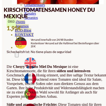
Orquideas
Ornamentales
KIRSCHTOMATENSAMEN HONEY DU
Hortensias
Rosales
MEXIQUE
Geranios
ÖKO
Vivero
Recursos
1.95
€
ECO-Blog
KONTAKT
Versand innerhalb von 24/48 Stunden
Kostenloser Versand auf die Halbinsel bei Bestellungen über
20 €
Sicherheitsfrist: No tiene plazo de seguridad
Die
Cherry Tomato Miel Du Mexique
ist eine
Kirschtomatensorte, die für ihren
süßen und intensiven
Geschmack, der an Honig erinnert, und ihre saftige Textur bekann
ist. Diese kleinen, leuchtend roten Tomaten sind ideal für Salate,
Vorspeisen, frische Soßen oder zum direkten Genuss aus dem
Garten. Ihre hohe Produktivität und Widerstandsfähigkeit machen
sie zu einer perfekten Wahl sowohl für Anfänger als auch für
Experten im ökologischen Anbau.
Süße und aromatische Früchte:
Diese Tomaten sind für ihren