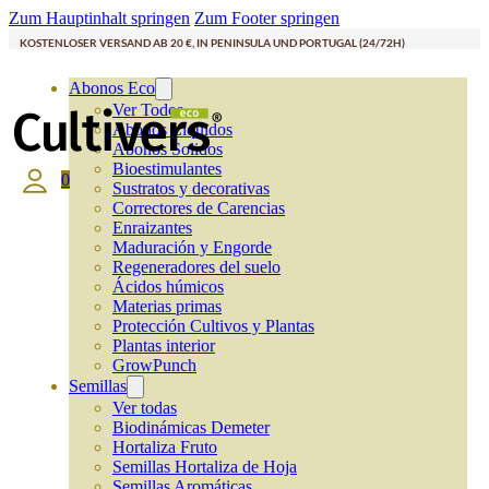
Zum Hauptinhalt springen
Zum Footer springen
KOSTENLOSER VERSAND AB 20 €, IN PENINSULA UND PORTUGAL (24/72H)
Abonos Eco
Ver Todos
Abonos Líquidos
Abonos Solidos
Bioestimulantes
0
Sustratos y decorativas
Correctores de Carencias
Enraizantes
Maduración y Engorde
Regeneradores del suelo
Ácidos húmicos
Materias primas
Protección Cultivos y Plantas
Plantas interior
GrowPunch
Semillas
Ver todas
Biodinámicas Demeter
Hortaliza Fruto
Semillas Hortaliza de Hoja
Semillas Aromáticas