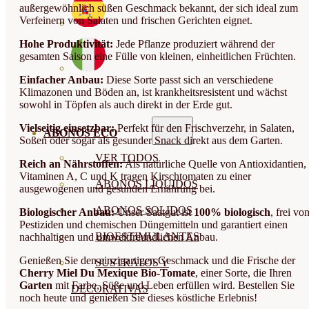
außergewöhnlich süßen Geschmack bekannt, der sich ideal zum
Verfeinern von Salaten und frischen Gerichten eignet.
Hohe Produktivität:
Jede Pflanze produziert während der
gesamten Saison eine Fülle von kleinen, einheitlichen Früchten.
Einfacher Anbau:
Diese Sorte passt sich an verschiedene
Klimazonen und Böden an, ist krankheitsresistent und wächst
sowohl in Töpfen als auch direkt in der Erde gut.
Vielseitig einsetzbar:
Perfekt für den Frischverzehr, in Salaten,
ABONOS ECO
Soßen oder sogar als gesunder Snack direkt aus dem Garten.
VER TODOS
Reich an Nährstoffen:
Als natürliche Quelle von Antioxidantien,
Vitaminen A, C und K tragen Kirschtomaten zu einer
ABONOS LÍQUIDOS
ausgewogenen und gesunden Ernährung bei.
ABONOS SOLIDOS
Biologischer Anbau:
Unser Saatgut ist
100% biologisch
, frei vo
Pestiziden und chemischen Düngemitteln und garantiert einen
BIOESTIMULANTES
nachhaltigen und umweltfreundlichen Anbau.
Genießen Sie den einzigartigen Geschmack und die Frische der
SUSTRATOS Y
Cherry Miel Du Mexique Bio-Tomate
, einer Sorte, die Ihren
Garten
mit Farbe, Süße und Leben erfüllen wird. Bestellen Sie
DECORATIVAS
noch heute und genießen Sie dieses köstliche Erlebnis!