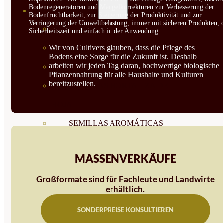
Bodenregeneratoren und Mangelkorrekturen zur Verbesserung der
SEMILLAS
Bodenfruchtbarkeit, zur Steigerung der Produktivität und zur
Verringerung der Umweltbelastung, immer mit sicheren Produkten, 
VER TODAS
Sicherheitszeit und einfach in der Anwendung.
Wir von Cultivers glauben, dass die Pflege des
BIODINÁMICAS DEMETER
Bodens eine Sorge für die Zukunft ist. Deshalb
arbeiten wir jeden Tag daran, hochwertige biologische
HORTALIZA FRUTO
Pflanzennahrung für alle Haushalte und Kulturen
bereitzustellen.
SEMILLAS HORTALIZA DE
HOJA
SEMILLAS AROMÁTICAS
SEMILLAS FLORES
MASSENVERKÄUFE
SEMILLAS FLORES
Großformate sind für Fachleute und Landwirte
COMESTIBLES
erhältlich.
SEMILLAS TRADICIONALES
SONDERPREISE KONSULTIEREN
SEMILLAS BRASICAS