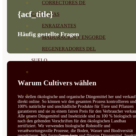
CORRECTORES DE
{acf_title}
CARENCIAS
ENRAIZANTES
Häufig gestellte Fragen
MADURACIÓN Y ENGORDE
REGENERADORES DEL
SUELO
ÁCIDOS HÚMICOS
Warum Cultivers wählen
MATERIAS PRIMAS
PROTECCIÓN CULTIVOS Y
Wir stellen ökologische und organische Düngemittel her und verkauf
direkt online. So können wir den gesamten Prozess kontrollieren un
PLANTAS
100% natürliche und unschädliche Produkte für Tiere und Pflanzen
garantieren und sie zu einem fairen Preis für den Verbraucher verkau
Alle unsere Düngemittel und Insektizide sind zu 100 % biologisch u
PLANTAS INTERIOR
nach den geltenden Vorschriften für den ökologischen Landbau
zertifiziert. Wir verwenden biologische Rohstoffe und
GROWPUNCH
verantwortungsvolle Prozesse, die Boden, Wasser und Biodiversität
respektieren. Wir formulieren feste und flüssige Düngemittel, Insekti