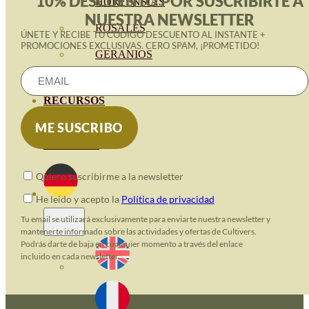
10% DESCUENTO POR SUSCRIBIRTE A
HORTENSIAS
NUESTRA NEWSLETTER
ROSALES
ÚNETE Y RECIBE TU CÓDIGO DESCUENTO AL INSTANTE +
PROMOCIONES EXCLUSIVAS. CERO SPAM, ¡PROMETIDO!
GERANIOS
VIVERO
RECURSOS
ECO-BLOG
KONTAKT
Quiero suscribirme a la newsletter
He leido y acepto la
Política de privacidad
Tu email se utilizará exclusivamente para enviarte nuestra newsletter y
mantenerte informado sobre las actividades y ofertas de Cultivers.
Podrás darte de baja en cualquier momento a través del enlace
incluido en cada newsletter.