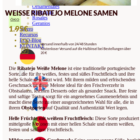
Orquideas
Ornamentales
WEISSE RIBATEJO MELONE SAMEN
Hortensias
Rosales
ÖKO
Geranios
1.95
€
Vivero
Recursos
ECO-Blog
Versand innerhalb von 24/48 Stunden
KONTAKT
Kostenloser Versand auf die Halbinsel bei Bestellungen über
20 €
Die
Ribatejo Weiße Melone
ist eine traditionelle portugiesische
Sorte, die für ihr weißes, festes und süßes Fruchtfleisch und ihre
helle Schale geschätzt wird. Mit ihrem milden und erfrischenden
Geschmack ist diese Melone ideal für den Frischverzehr in
Obstsalaten, leichten Desserts oder als gesunder Snack. Ihre feste
und saftige Textur sorgt für ein angenehmes Gaumenerlebnis und
macht diese Sorte zu einer ausgezeichneten Wahl für alle, die in
ihrem
Obstgarten
auf Qualität und Authentizität Wert legen.
Helle Früchte mit weißem Fruchtfleisch:
Diese Sorte produziert
mittelgroße Melonen mit einer hellen Schale und einem weißen,
festen und saftigen Fruchtfleisch.