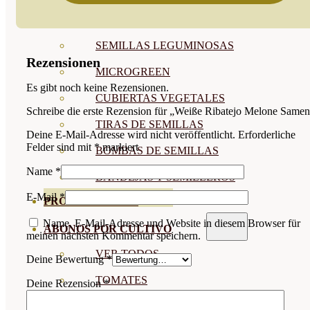
SEMILLAS RAÍZ
SEMILLAS LEGUMINOSAS
Rezensionen
MICROGREEN
Es gibt noch keine Rezensionen.
CUBIERTAS VEGETALES
Schreibe die erste Rezension für „Weiße Ribatejo Melone Same
TIRAS DE SEMILLAS
Deine E-Mail-Adresse wird nicht veröffentlicht.
Erforderliche
Felder sind mit
*
markiert
BOMBAS DE SEMILLAS
Name
*
BANDEJAS Y SEMILLEROS
E-Mail
*
PROFESIONALES
Name, E-Mail-Adresse und Website in diesem Browser für
ABONOS POR CULTIVO
meinen nächsten Kommentar speichern.
VER TODOS
Deine Bewertung
*
TOMATES
Deine Rezension
*
HUERTO