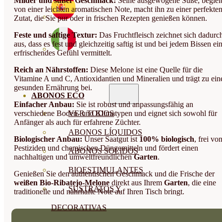
Milder und süßer Geschmack:
Seine ausgewogene Süße, begleit
von einer leichten aromatischen Note, macht ihn zu einer perfekte
Zutat, die Sie pur oder in frischen Rezepten genießen können.
Feste und saftige Textur:
Das Fruchtfleisch zeichnet sich dadurc
aus, dass es fest und gleichzeitig saftig ist und bei jedem Bissen ei
erfrischendes Gefühl vermittelt.
Reich an Nährstoffen:
Diese Melone ist eine Quelle für die
Vitamine A und C, Antioxidantien und Mineralien und trägt zu ein
gesunden Ernährung bei.
ABONOS ECO
Einfacher Anbau:
Sie ist robust und anpassungsfähig an
verschiedene Boden- und Klimatypen und eignet sich sowohl für
VER TODOS
Anfänger als auch für erfahrene Züchter.
ABONOS LÍQUIDOS
Biologischer Anbau:
Unser Saatgut ist
100% biologisch
, frei vo
Pestiziden und chemischen Düngemitteln und fördert einen
ABONOS SOLIDOS
nachhaltigen und umweltfreundlichen
Garten
.
BIOESTIMULANTES
Genießen Sie den authentischen Geschmack und die Frische der
weißen Bio-Ribatejo-Melone
direkt aus Ihrem
Garten
, die eine
SUSTRATOS Y
traditionelle und nahrhafte Note auf Ihren Tisch bringt.
DECORATIVAS