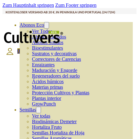
Zum Hauptinhalt springen
Zum Footer springen
KOSTENLOSER VERSAND AB 20 €, IN PENINSULA UND PORTUGAL (24/72H)
Abonos Eco
Ver Todos
Abonos Líquidos
Abonos Solidos
Bioestimulantes
0
Sustratos y decorativas
Correctores de Carencias
Enraizantes
Maduración y Engorde
Regeneradores del suelo
Ácidos húmicos
Materias primas
Protección Cultivos y Plantas
Plantas interior
GrowPunch
Semillas
Ver todas
Biodinámicas Demeter
Hortaliza Fruto
Semillas Hortaliza de Hoja
Semillas Aromáticas