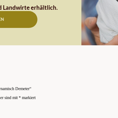
 Landwirte erhältlich.
EN
dynamisch Demeter“
der sind mit
*
markiert