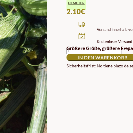
DEMETER
2.10
€
Versand innerhalb v
Kostenloser Versand 
ZUCCHINI
Größere Größe, größere Erspa
SAMEN
IN DEN WARENKORB
ALBERELLO
BIODYNAMISCH
Sicherheitsfrist: No tiene plazo de 
DEMETER
MENGE