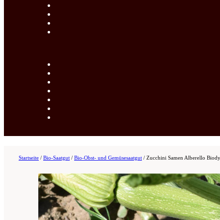
Startseite
/
Bio-Saatgut
/
Bio-Obst- und Gemüsesaatgut
/
Zucchini Samen Alberello Biod