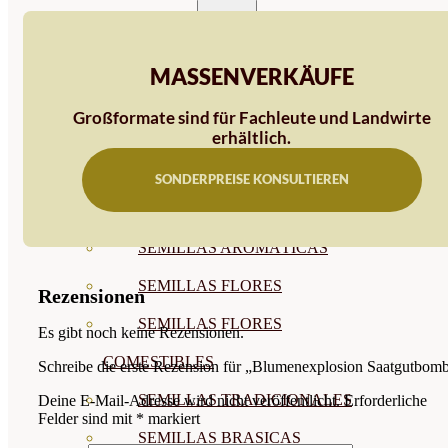
SEMILLAS
VER TODAS
MASSENVERKÄUFE
BIODINÁMICAS DEMETER
Großformate sind für Fachleute und Landwirte
HORTALIZA FRUTO
erhältlich.
SEMILLAS HORTALIZA DE
SONDERPREISE KONSULTIEREN
HOJA
SEMILLAS AROMÁTICAS
SEMILLAS FLORES
Rezensionen
SEMILLAS FLORES
Es gibt noch keine Rezensionen.
COMESTIBLES
Schreibe die erste Rezension für „Blumenexplosion Saatgutbom
SEMILLAS TRADICIONALES
Deine E-Mail-Adresse wird nicht veröffentlicht.
Erforderliche
Felder sind mit
*
markiert
SEMILLAS BRASICAS