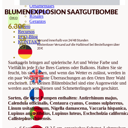
Orquideas
Ornamentales
BLUMENEXPLOSION SAATGUTBOMBE
Hortensias
Rosales
ÖKO
Geranios
6.30
€
Vivero
Recursos
ECO-Blog
Versand innerhalb von 24/48 Stunden
KONTAKT
Kostenloser Versand auf die Halbinsel bei Bestellungen über
20 €
Saatkugeln bringen auf spielerische Art und Weise Farbe und
Vielfalt in jede Ecke Ihres Gartens oder Balkons. Halten Sie sie
feucht, bis sie keimen, und wenn das Wetter es zulässt, werden in
ein paar Wochen bunte Überraschungen an den Orten Ihrer Wahl
erscheinen. Die kleinen Blütenbüschel sind eine Augenweide und
werden auch von Bienen und Schmetterlingen sehr geschätzt.
Sorten, die diese Pumpen enthalten:
Antirrhinum majus,
Calendula officinalis, Centaura cyanus, Cosmos sulphereus,
Linum usitatissimum, Nigella damascena, Vaccaria hispanica,
Lupinus angustifolius, Lupinus luteus, Eschscholzia californic
Callistephus chinensis.