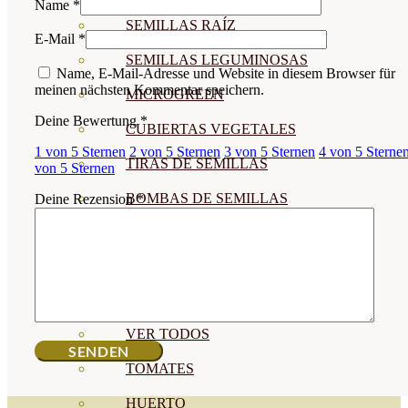
Name
*
SEMILLAS RAÍZ
E-Mail
*
SEMILLAS LEGUMINOSAS
Name, E-Mail-Adresse und Website in diesem Browser für
meinen nächsten Kommentar speichern.
MICROGREEN
Deine Bewertung
*
CUBIERTAS VEGETALES
1 von 5 Sternen
2 von 5 Sternen
3 von 5 Sternen
4 von 5 Sterne
TIRAS DE SEMILLAS
von 5 Sternen
BOMBAS DE SEMILLAS
Deine Rezension
*
BANDEJAS Y SEMILLEROS
PROFESIONALES
ABONOS POR CULTIVO
VER TODOS
TOMATES
HUERTO