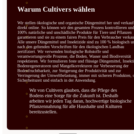
CORRECTORES DE
Warum Cultivers wählen
CARENCIAS
Wir stellen ökologische und organische Düngemittel her und verkauf
ENRAIZANTES
direkt online. So können wir den gesamten Prozess kontrollieren un
100% natürliche und unschädliche Produkte für Tiere und Pflanzen
MADURACIÓN Y ENGORDE
garantieren und sie zu einem fairen Preis für den Verbraucher verkau
Alle unsere Düngemittel und Insektizide sind zu 100 % biologisch u
nach den geltenden Vorschriften für den ökologischen Landbau
REGENERADORES DEL
zertifiziert. Wir verwenden biologische Rohstoffe und
verantwortungsvolle Prozesse, die Boden, Wasser und Biodiversität
SUELO
respektieren. Wir formulieren feste und flüssige Düngemittel, Insekti
Bodenregeneratoren und Mangelkorrekturen zur Verbesserung der
ÁCIDOS HÚMICOS
Bodenfruchtbarkeit, zur Steigerung der Produktivität und zur
Verringerung der Umweltbelastung, immer mit sicheren Produkten, 
Sicherheitszeit und einfach in der Anwendung.
MATERIAS PRIMAS
Wir von Cultivers glauben, dass die Pflege des
PROTECCIÓN CULTIVOS Y
Bodens eine Sorge für die Zukunft ist. Deshalb
arbeiten wir jeden Tag daran, hochwertige biologische
PLANTAS
Pflanzennahrung für alle Haushalte und Kulturen
bereitzustellen.
PLANTAS INTERIOR
GROWPUNCH