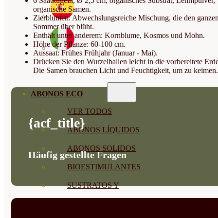
6 Saatkugeln, Ø 2,5 cm, organisches Substrat, Lehmpulver,
organische Samen.
Zierblumen: Abwechslungsreiche Mischung, die den ganze
Sommer über blüht.
Enthält unter anderem: Kornblume, Kosmos und Mohn.
Höhe der Pflanze: 60-100 cm.
Aussaat: Frühes Frühjahr (Januar - Mai).
Drücken Sie den Wurzelballen leicht in die vorbereitete Erde
Die Samen brauchen Licht und Feuchtigkeit, um zu keimen.
ABONOS ECO
VER TODOS
{acf_title}
ABONOS LÍQUIDOS
ABONOS SOLIDOS
Häufig gestellte Fragen
BIOESTIMULANTES
SUSTRATOS Y
DECORATIVAS