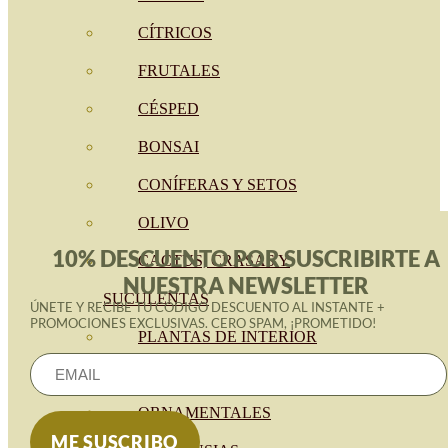
CÍTRICOS
FRUTALES
CÉSPED
BONSAI
CONÍFERAS Y SETOS
OLIVO
10% DESCUENTO POR SUSCRIBIRTE A
CACTUS, CRASAS Y
NUESTRA NEWSLETTER
SUCULENTAS
ÚNETE Y RECIBE TU CÓDIGO DESCUENTO AL INSTANTE +
PROMOCIONES EXCLUSIVAS. CERO SPAM, ¡PROMETIDO!
PLANTAS DE INTERIOR
ORQUIDEAS
ORNAMENTALES