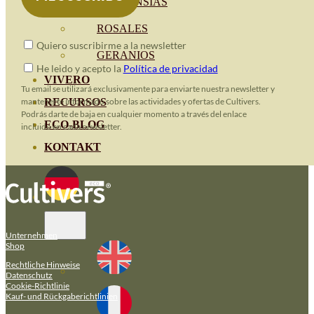
HORTENSIAS
ROSALES
Quiero suscribirme a la newsletter
GERANIOS
He leido y acepto la
Política de privacidad
VIVERO
Tu email se utilizará exclusivamente para enviarte nuestra newsletter y
mantenerte informado sobre las actividades y ofertas de Cultivers.
RECURSOS
Podrás darte de baja en cualquier momento a través del enlace
ECO-BLOG
incluido en cada newsletter.
KONTAKT
Unternehmen
Shop
Rechtliche Hinweise
Datenschutz
Cookie-Richtlinie
Kauf- und Rückgaberichtlinien