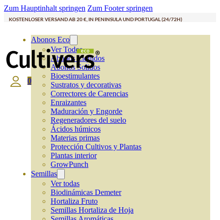
Zum Hauptinhalt springen
Zum Footer springen
KOSTENLOSER VERSAND AB 20 €, IN PENINSULA UND PORTUGAL (24/72H)
Abonos Eco
Ver Todos
Abonos Líquidos
Abonos Solidos
Bioestimulantes
0
Sustratos y decorativas
Correctores de Carencias
Enraizantes
Maduración y Engorde
Regeneradores del suelo
Ácidos húmicos
Materias primas
Protección Cultivos y Plantas
Plantas interior
GrowPunch
Semillas
Ver todas
Biodinámicas Demeter
Hortaliza Fruto
Semillas Hortaliza de Hoja
Semillas Aromáticas