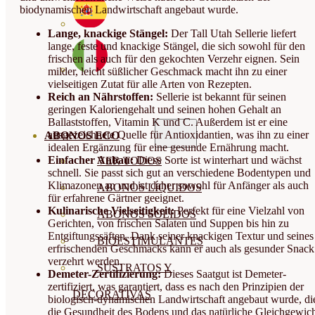
biodynamischen Landwirtschaft angebaut wurde.
Lange, knackige Stängel:
Der Tall Utah Sellerie liefert
lange, feste und knackige Stängel, die sich sowohl für den
frischen als auch für den gekochten Verzehr eignen. Sein
milder, leicht süßlicher Geschmack macht ihn zu einer
vielseitigen Zutat für alle Arten von Rezepten.
Reich an Nährstoffen:
Sellerie ist bekannt für seinen
geringen Kaloriengehalt und seinen hohen Gehalt an
Ballaststoffen, Vitamin K und C. Außerdem ist er eine
ausgezeichnete Quelle für Antioxidantien, was ihn zu einer
ABONOS ECO
idealen Ergänzung für eine gesunde Ernährung macht.
Einfacher Anbau:
Diese Sorte ist winterhart und wächst
VER TODOS
schnell. Sie passt sich gut an verschiedene Bodentypen und
Klimazonen an und ist daher sowohl für Anfänger als auch
ABONOS LÍQUIDOS
für erfahrene Gärtner geeignet.
Kulinarische Vielseitigkeit:
Perfekt für eine Vielzahl von
ABONOS SOLIDOS
Gerichten, von frischen Salaten und Suppen bis hin zu
Entgiftungssäften. Dank seiner knackigen Textur und seines
BIOESTIMULANTES
erfrischenden Geschmacks kann er auch als gesunder Snack
verzehrt werden.
SUSTRATOS Y
Demeter-Zertifizierung:
Dieses Saatgut ist Demeter-
zertifiziert, was garantiert, dass es nach den Prinzipien der
DECORATIVAS
biologisch-dynamischen Landwirtschaft angebaut wurde, di
die Gesundheit des Bodens und das natürliche Gleichgewic