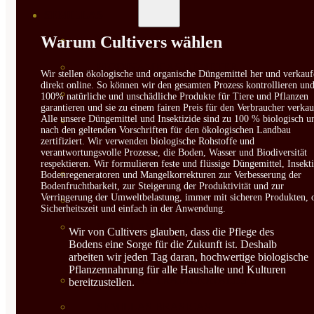
SEMILLAS
Warum Cultivers wählen
VER TODAS
BIODINÁMICAS DEMETER
Wir stellen ökologische und organische Düngemittel her und verkauf
direkt online. So können wir den gesamten Prozess kontrollieren un
HORTALIZA FRUTO
100% natürliche und unschädliche Produkte für Tiere und Pflanzen
garantieren und sie zu einem fairen Preis für den Verbraucher verkau
Alle unsere Düngemittel und Insektizide sind zu 100 % biologisch u
SEMILLAS HORTALIZA DE
nach den geltenden Vorschriften für den ökologischen Landbau
zertifiziert. Wir verwenden biologische Rohstoffe und
HOJA
verantwortungsvolle Prozesse, die Boden, Wasser und Biodiversität
respektieren. Wir formulieren feste und flüssige Düngemittel, Insekti
SEMILLAS AROMÁTICAS
Bodenregeneratoren und Mangelkorrekturen zur Verbesserung der
Bodenfruchtbarkeit, zur Steigerung der Produktivität und zur
Verringerung der Umweltbelastung, immer mit sicheren Produkten, 
SEMILLAS FLORES
Sicherheitszeit und einfach in der Anwendung.
SEMILLAS FLORES
Wir von Cultivers glauben, dass die Pflege des
Bodens eine Sorge für die Zukunft ist. Deshalb
COMESTIBLES
arbeiten wir jeden Tag daran, hochwertige biologische
Pflanzennahrung für alle Haushalte und Kulturen
SEMILLAS TRADICIONALES
bereitzustellen.
SEMILLAS BRASICAS