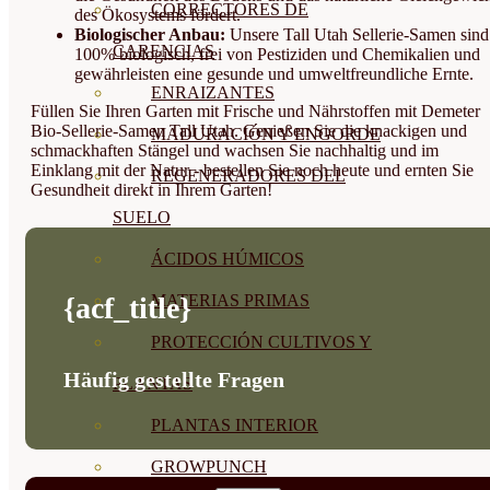
CORRECTORES DE
des Ökosystems fördert.
Biologischer Anbau:
Unsere Tall Utah Sellerie-Samen sind
CARENCIAS
100% biologisch, frei von Pestiziden und Chemikalien und
gewährleisten eine gesunde und umweltfreundliche Ernte.
ENRAIZANTES
Füllen Sie Ihren Garten mit Frische und Nährstoffen mit Demeter
Bio-Sellerie-Samen Tall Utah. Genießen Sie die knackigen und
MADURACIÓN Y ENGORDE
schmackhaften Stängel und wachsen Sie nachhaltig und im
Einklang mit der Natur - bestellen Sie noch heute und ernten Sie
REGENERADORES DEL
Gesundheit direkt in Ihrem Garten!
SUELO
ÁCIDOS HÚMICOS
MATERIAS PRIMAS
{acf_title}
PROTECCIÓN CULTIVOS Y
Häufig gestellte Fragen
PLANTAS
PLANTAS INTERIOR
GROWPUNCH