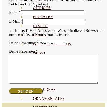
Felder sind mit
*
markiert
CÍTRICOS
Name
*
FRUTALES
E-Mail
*
CÉSPED
Name, E-Mail-Adresse und Website in diesem Browser für
meinen nächsten Kommentar speichern.
BONSAI
Deine Bewertung
*
CONÍFERAS Y SETOS
Deine Rezension
*
OLIVO
CACTUS, CRASAS Y
SUCULENTAS
PLANTAS DE INTERIOR
ORQUIDEAS
ORNAMENTALES