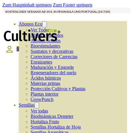
Zum Hauptinhalt springen
Zum Footer springen
KOSTENLOSER VERSAND AB 20 €, IN PENINSULA UND PORTUGAL (24/72H)
Abonos Eco
Ver Todos
Abonos Líquidos
Abonos Solidos
Bioestimulantes
0
Sustratos y decorativas
Correctores de Carencias
Enraizantes
Maduración y Engorde
Regeneradores del suelo
Ácidos húmicos
Materias primas
Protección Cultivos y Plantas
Plantas interior
GrowPunch
Semillas
Ver todas
Biodinámicas Demeter
Hortaliza Fruto
Semillas Hortaliza de Hoja
Semillas Aromáticas