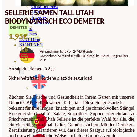
Orquideas
Ornamentales
SELLERIE SAMEN TALL UTAH
Hortensias
Rosales
BIODYNAMISCH ECO DEMETER
Geranios
DEMETER
Vivero
Recursos
1.95
€
ECO-Blog
KONTAKT
Versand innerhalb von 24/48 Stunden
Kostenloser Versand auf die Halbinsel bei Bestellungen über
20 €
Anzahl der Samen: 0.3 gr
Sicherheitsfrist: No tiene plazo de seguridad
Züchten Sie Frische und Gesundheit in Ihrem Garten mit unseren
Demeter Bio-Selleriesamen Tall Utah. Diese Selleriesorte ist
bekannt für ihre langen, knackigen und geschmackvollen Stängel.
Er eignet sich ideal für Salate, Smoothies, Suppen oder einfach z
Frischverzehr. Tall Utah Sellerie ist die perfekte Wahl für alle, die
ein vielseitiges und nahrhaftes Gemüse suchen. Mit der Demeter-
Zertifizierung garantieren wir, dass dieses Saatgut auf biologische
und umweltfreundliche Weise nach den Grundsätzen der