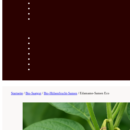
Startseite
/
Bio-Saatgut
/
Bio-Hülsenfrucht-Samen
/
Edamame-Samen Eco